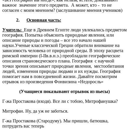
важное значение этого предмета. А может, кто - то не
согласен с моим мнением? (заслушивание мнения учеников)
2.
Основная часть:
Учитель:
Еще в Древнем Египте люди увлекались предметом
география. Попытка объяснить природные явления, или
описание природы и погоды – все это начало нашей
науки.Ученые классической Греции обратили внимание на
зависимость человека от природной среды. В эпоху расцвета
римской империи (I-IIв.в.н.э.) преобладали географические
описания страноведческого плана. География с научной
точки зрения описывает природные явления, местообитания
людей, изменения природы людьми и их нужды. География
помогает нам в повседневной жизни. Давайте посмотрим
отрывок из произведения Фонвизина «Недоросль»
(Учащиеся показывают отрывок из пьесы)
Г-жа Простакова (входя). Все ли с тобою, Митрофанушка?
Митрофан. Ну, да уж не заботься.
Г-жа Простакова (Стародуму). Мы пришли, батюшка,
потрудить вас теперь