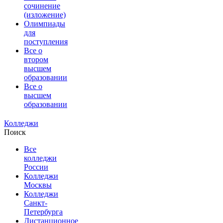
сочинение
(изложение)
Олимпиады
для
поступления
Все о
втором
высшем
образовании
Все о
высшем
образовании
Колледжи
Поиск
Все
колледжи
России
Колледжи
Москвы
Колледжи
Санкт-
Петербурга
Дистанционное