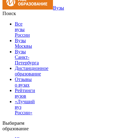
Вузы
Поиск
Все
вузы
России
Вузы
Москвы
Вузы
Санкт-
Петербурга
Дистанционное
образование
Отзывы
о вузах
Рейтинги
вузов
«Лучший
вуз
России»
Выбираем
образование