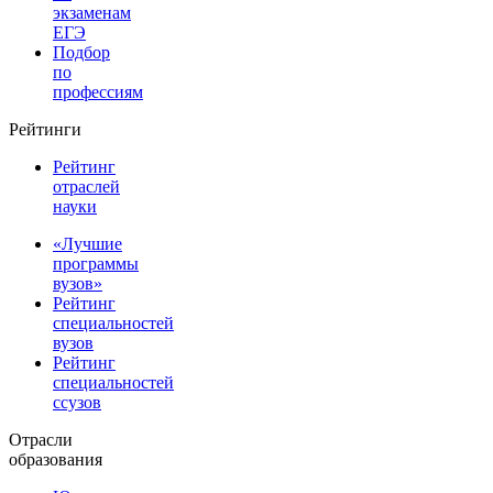
экзаменам
ЕГЭ
Подбор
по
профессиям
Рейтинги
Рейтинг
отраслей
науки
«Лучшие
программы
вузов»
Рейтинг
специальностей
вузов
Рейтинг
специальностей
ссузов
Отрасли
образования