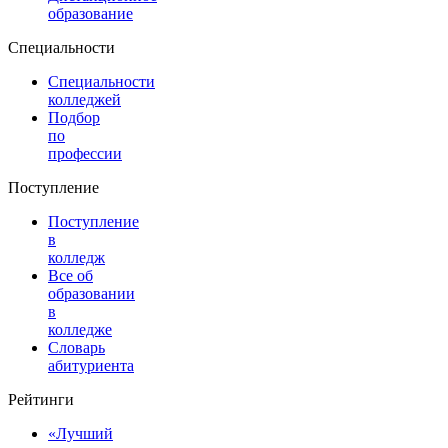
образование
Специальности
Специальности
колледжей
Подбор
по
профессии
Поступление
Поступление
в
колледж
Все об
образовании
в
колледже
Словарь
абитуриента
Рейтинги
«Лучший