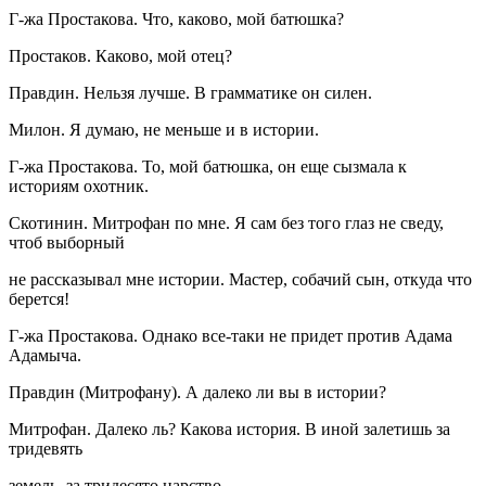
Г-жа Простакова. Что, каково, мой батюшка?
Простаков. Каково, мой отец?
Правдин. Нельзя лучше. В грамматике он силен.
Милон. Я думаю, не меньше и в истории.
Г-жа Простакова. То, мой батюшка, он еще сызмала к
историям охотник.
Скотинин. Митрофан по мне. Я сам без того глаз не сведу,
чтоб выборный
не рассказывал мне истории. Мастер, собачий сын, откуда что
берется!
Г-жа Простакова. Однако все-таки не придет против Адама
Адамыча.
Правдин (Митрофану). А далеко ли вы в истории?
Митрофан. Далеко ль? Какова история. В иной залетишь за
тридевять
земель, за тридесято царство.