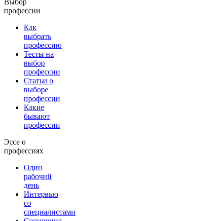
Выбор
профессии
Как
выбрать
профессию
Тесты на
выбор
профессии
Статьи о
выборе
профессии
Какие
бывают
профессии
Эссе о
профессиях
Один
рабочий
день
Интервью
со
специалистами
Сочинения