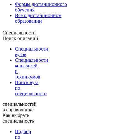
Формы дистанционного
обучения
Все о дистанционном
образовании
Специальности
Поиск описаний
Специальности
вузов
Специальности
колледжей
и
техникумов
Поиск вуза
по
специальности
специальностей
в справочнике
Как выбрать
специальность
Подбор
по