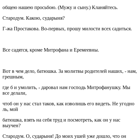
общею нашею просьбою. (Мужу и сыну.) Кланяйтесь.
Стародум. Какою, сударыня?
Г-жа Простакова. Во-первых, прошу милости всех садиться.
Все садятся, кроме Митрофана и Еремеевны.
Вот в чем дело, батюшка. За молитвы родителей наших, - нам,
грешным,
где б и умолить, - даровал нам господь Митрофанушку. Мы
все делали,
чтоб он у нас стал таков, как изволишь его видеть. Не угодно
ль, мой
батюшка, взять на себя труд и посмотреть, как он у нас
выучен?
Стародум. О, сударыня! До моих ушей уже дошло, что он