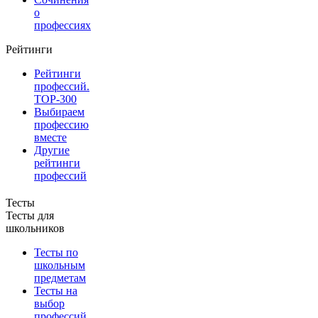
о
профессиях
Рейтинги
Рейтинги
профессий.
TOP-300
Выбираем
профессию
вместе
Другие
рейтинги
профессий
Тесты
Тесты для
школьников
Тесты по
школьным
предметам
Тесты на
выбор
профессий