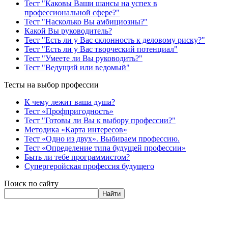
Тест "Каковы Ваши шансы на успех в
профессиональной сфере?"
Тест "Насколько Вы амбициозны?"
Какой Вы руководитель?
Тест "Есть ли у Вас склонность к деловому риску?"
Тест "Есть ли у Вас творческий потенциал"
Тест "Умеете ли Вы руководить?"
Тест "Ведущий или ведомый"
Тесты на выбор профессии
К чему лежит ваша душа?
Тест «Профпригодность»
Тест "Готовы ли Вы к выбору профессии?"
Методика «Карта интересов»
Тест «Одно из двух». Выбираем профессию.
Тест «Определение типа будущей профессии»
Быть ли тебе программистом?
Супергеройская профессия будущего
Поиск по сайту
Найти