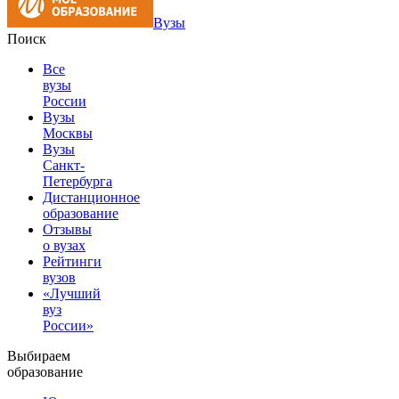
Вузы
Поиск
Все
вузы
России
Вузы
Москвы
Вузы
Санкт-
Петербурга
Дистанционное
образование
Отзывы
о вузах
Рейтинги
вузов
«Лучший
вуз
России»
Выбираем
образование