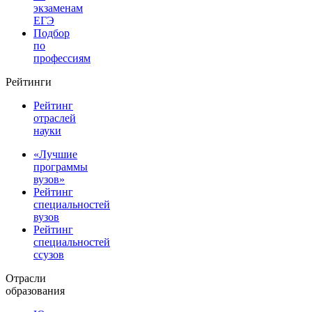
экзаменам
ЕГЭ
Подбор
по
профессиям
Рейтинги
Рейтинг
отраслей
науки
«Лучшие
программы
вузов»
Рейтинг
специальностей
вузов
Рейтинг
специальностей
ссузов
Отрасли
образования