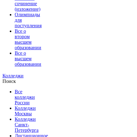
сочинение
(изложение)
Олимпиады
для
поступления
Все о
втором
высшем
образовании
Все о
высшем
образовании
Колледжи
Поиск
Все
колледжи
России
Колледжи
Москвы
Колледжи
Санкт-
Петербурга
Дистанционное