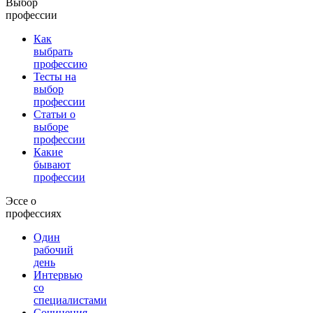
Выбор
профессии
Как
выбрать
профессию
Тесты на
выбор
профессии
Статьи о
выборе
профессии
Какие
бывают
профессии
Эссе о
профессиях
Один
рабочий
день
Интервью
со
специалистами
Сочинения