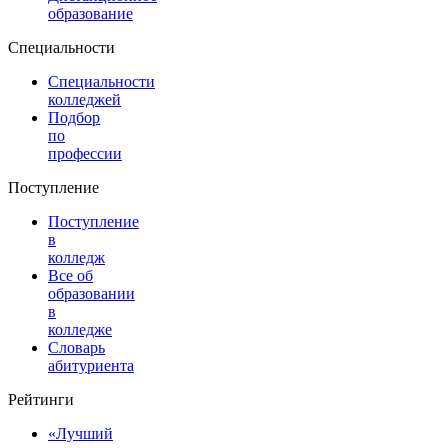
образование
Специальности
Специальности
колледжей
Подбор
по
профессии
Поступление
Поступление
в
колледж
Все об
образовании
в
колледже
Словарь
абитуриента
Рейтинги
«Лучший