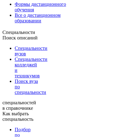
Формы дистанционного
обучения
Все о дистанционном
образовании
Специальности
Поиск описаний
Специальности
вузов
Специальности
колледжей
и
техникумов
Поиск вуза
по
специальности
специальностей
в справочнике
Как выбрать
специальность
Подбор
по