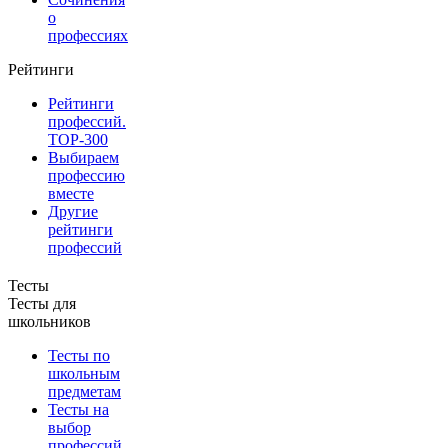
о
профессиях
Рейтинги
Рейтинги
профессий.
TOP-300
Выбираем
профессию
вместе
Другие
рейтинги
профессий
Тесты
Тесты для
школьников
Тесты по
школьным
предметам
Тесты на
выбор
профессий