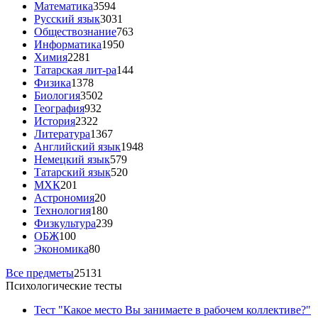
Математика
3594
Русский язык
3031
Обществознание
763
Информатика
1950
Химия
2281
Татарская лит-ра
144
Физика
1378
Биология
3502
География
932
История
2322
Литература
1367
Английский язык
1948
Немецкий язык
579
Татарский язык
520
МХК
201
Астрономия
20
Технология
180
Физкультура
239
ОБЖ
100
Экономика
80
Все предметы
25131
Психологические тесты
Тест "Какое место Вы занимаете в рабочем коллективе?"