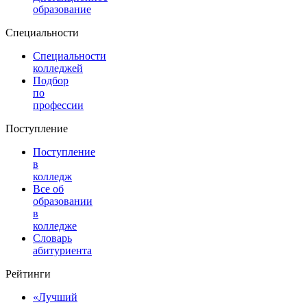
образование
Специальности
Специальности
колледжей
Подбор
по
профессии
Поступление
Поступление
в
колледж
Все об
образовании
в
колледже
Словарь
абитуриента
Рейтинги
«Лучший