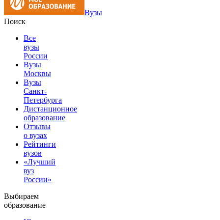
Вузы
Поиск
Все
вузы
России
Вузы
Москвы
Вузы
Санкт-
Петербурга
Дистанционное
образование
Отзывы
о вузах
Рейтинги
вузов
«Лучший
вуз
России»
Выбираем
образование