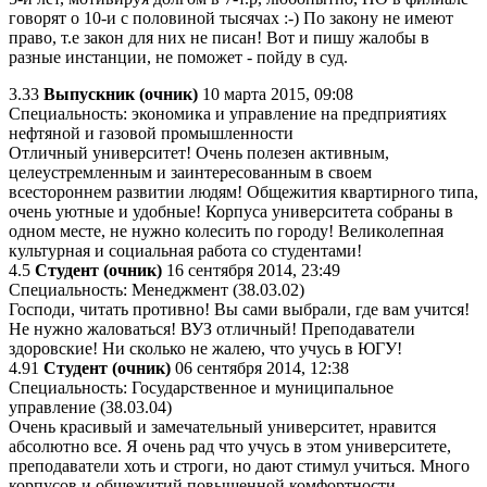
говорят о 10-и с половиной тысячах :-) По закону не имеют
право, т.е закон для них не писан! Вот и пишу жалобы в
разные инстанции, не поможет - пойду в суд.
3.33
Выпускник (очник)
10 марта 2015, 09:08
Специальность: экономика и управление на предприятиях
нефтяной и газовой промышленности
Отличный университет! Очень полезен активным,
целеустремленным и заинтересованным в своем
всестороннем развитии людям! Общежития квартирного типа,
очень уютные и удобные! Корпуса университета собраны в
одном месте, не нужно колесить по городу! Великолепная
культурная и социальная работа со студентами!
4.5
Студент (очник)
16 сентября 2014, 23:49
Специальность: Менеджмент (38.03.02)
Господи, читать противно! Вы сами выбрали, где вам учится!
Не нужно жаловаться! ВУЗ отличный! Преподаватели
здоровские! Ни сколько не жалею, что учусь в ЮГУ!
4.91
Студент (очник)
06 сентября 2014, 12:38
Специальность: Государственное и муниципальное
управление (38.03.04)
Очень красивый и замечательный университет, нравится
абсолютно все. Я очень рад что учусь в этом университете,
преподаватели хоть и строги, но дают стимул учиться. Много
корпусов и общежитий повышенной комфортности,