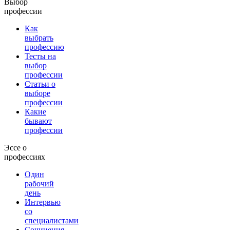
Выбор
профессии
Как
выбрать
профессию
Тесты на
выбор
профессии
Статьи о
выборе
профессии
Какие
бывают
профессии
Эссе о
профессиях
Один
рабочий
день
Интервью
со
специалистами
Сочинения