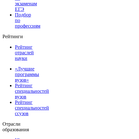
экзаменам
ЕГЭ
Подбор
по
профессиям
Рейтинги
Рейтинг
отраслей
науки
«Лучшие
программы
вузов»
Рейтинг
специальностей
вузов
Рейтинг
специальностей
ссузов
Отрасли
образования