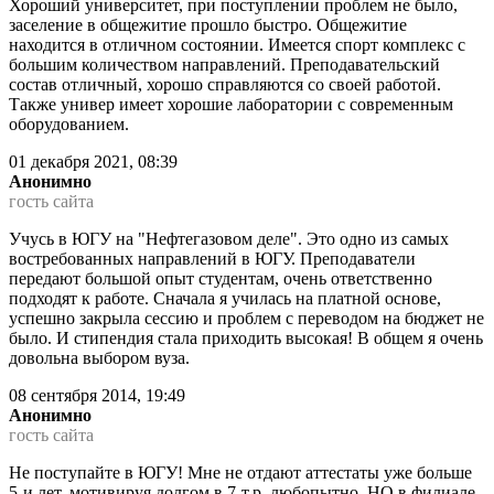
Хороший университет, при поступлении проблем не было,
заселение в общежитие прошло быстро. Общежитие
находится в отличном состоянии. Имеется спорт комплекс с
большим количеством направлений. Преподавательский
состав отличный, хорошо справляются со своей работой.
Также универ имеет хорошие лаборатории с современным
оборудованием.
01 декабря 2021, 08:39
Анонимно
гость сайта
Учусь в ЮГУ на "Нефтегазовом деле". Это одно из самых
востребованных направлений в ЮГУ. Преподаватели
передают большой опыт студентам, очень ответственно
подходят к работе. Сначала я училась на платной основе,
успешно закрыла сессию и проблем с переводом на бюджет не
было. И стипендия стала приходить высокая! В общем я очень
довольна выбором вуза.
08 сентября 2014, 19:49
Анонимно
гость сайта
Не поступайте в ЮГУ! Мне не отдают аттестаты уже больше
5-и лет, мотивируя долгом в 7-т.р, любопытно, НО в филиале