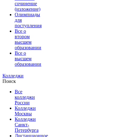
сочинение
(изложение)
Олимпиады
для
поступления
Все о
втором
высшем
образовании
Все о
высшем
образовании
Колледжи
Поиск
Все
колледжи
России
Колледжи
Москвы
Колледжи
Санкт-
Петербурга
Дистанционное