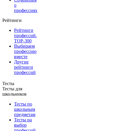
о
профессиях
Рейтинги
Рейтинги
профессий.
TOP-300
Выбираем
профессию
вместе
Другие
рейтинги
профессий
Тесты
Тесты для
школьников
Тесты по
школьным
предметам
Тесты на
выбор
профессий