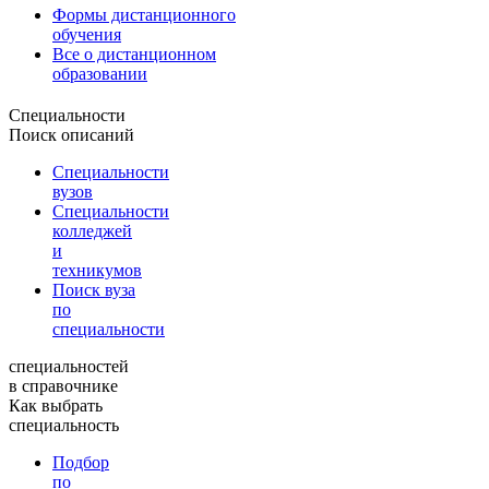
Формы дистанционного
обучения
Все о дистанционном
образовании
Специальности
Поиск описаний
Специальности
вузов
Специальности
колледжей
и
техникумов
Поиск вуза
по
специальности
специальностей
в справочнике
Как выбрать
специальность
Подбор
по