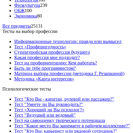
Физкультура
239
ОБЖ
100
Экономика
80
Все предметы
25131
Тесты на выбор профессии
Информационные технологии: правда или вымысел
Тест «Профпригодность»
Супергеройская профессия будущего
Какая профессия мне подходит?
Тест на профориентацию: Кем работать?
Быть ли тебе программистом?
Матрица выбора профессии (методика Г. Резапкиной)
Методика «Карта интересов»
Психологические тесты
Тест "Кто Вы - капитан, рулевой или пассажир?"
Тест "Умеете ли Вы руководить?"
Тест «Хороший ли Вы психолог?»
Тест "Ведущий или ведомый"
Тест на самооценку творческого потенциала
Тест "Какое место Вы занимаете в рабочем коллективе?"
Тест "Кто Вы: карьерист или рядовой сотрудник?"