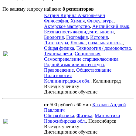
По вашему запросу найдено
8 репетиторов
Катрич Кирилл Анатольевич
Философия
,
Химия
,
Физкультура
,
Актерское мастерство
,
Английский язык
,
Безопасность жизнидеятельности
,
Биология
,
География
,
История
,
Литература
,
Логика
,
начальная школа
,
Общая физика
,
Технология / домоводство
,
Техника речи
,
Социология
,
Самоопределение старшеклассника
,
Родной язык или литература
,
Правоведение
,
Обществознание
,
Политология
Калининградская обл.
, Калининград
Выезд к ученику
Дистанционное обучение
от 500 рублей / 60 мин.
Казаков Андрей
Павлович
Общая физика
,
Физика
,
Математика
Новосибирская обл.
, Новосибирск
Выезд к ученику
Дистанционное обучение