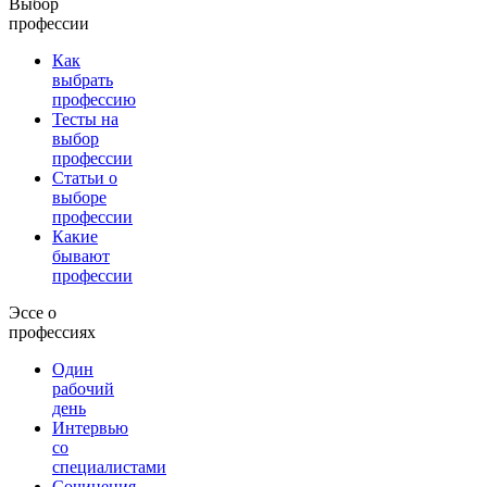
Выбор
профессии
Как
выбрать
профессию
Тесты на
выбор
профессии
Статьи о
выборе
профессии
Какие
бывают
профессии
Эссе о
профессиях
Один
рабочий
день
Интервью
со
специалистами
Сочинения