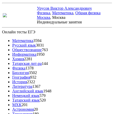
Урусов Виктор Александрович
Физика
,
Математика
,
Общая физика
Москва
, Москва
Индивидуальные занятия
Онлайн тесты ЕГЭ
Математика
3594
Русский язык
3031
Обществознание
763
Информатика
1950
Химия
2281
Татарская лит-ра
144
Физика
1378
Биология
3502
География
932
История
2322
Литература
1367
Английский язык
1948
Немецкий язык
579
Татарский язык
520
МХК
201
Астрономия
20
Технология
180