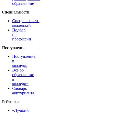
образование
Специальности
Специальности
колледжей
Подбор
по
профессии
Поступление
Поступление
в
колледж
Все об
образовании
в
колледже
Словарь
абитуриента
Рейтинги
«Лучший