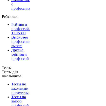
о
профессиях
Рейтинги
Рейтинги
профессий.
TOP-300
Выбираем
профессию
вместе
Другие
рейтинги
профессий
Тесты
Тесты для
школьников
Тесты по
школьным
предметам
Тесты на
выбор
профессий