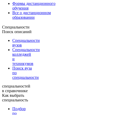
Формы дистанционного
обучения
Все о дистанционном
образовании
Специальности
Поиск описаний
Специальности
вузов
Специальности
колледжей
и
техникумов
Поиск вуза
по
специальности
специальностей
в справочнике
Как выбрать
специальность
Подбор
по