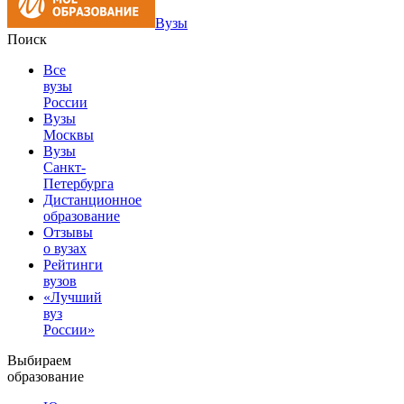
Вузы
Поиск
Все
вузы
России
Вузы
Москвы
Вузы
Санкт-
Петербурга
Дистанционное
образование
Отзывы
о вузах
Рейтинги
вузов
«Лучший
вуз
России»
Выбираем
образование