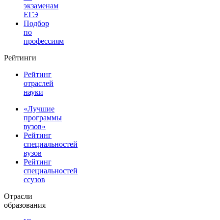
экзаменам
ЕГЭ
Подбор
по
профессиям
Рейтинги
Рейтинг
отраслей
науки
«Лучшие
программы
вузов»
Рейтинг
специальностей
вузов
Рейтинг
специальностей
ссузов
Отрасли
образования