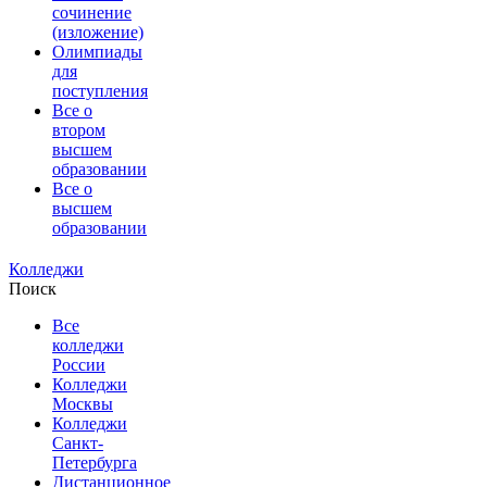
сочинение
(изложение)
Олимпиады
для
поступления
Все о
втором
высшем
образовании
Все о
высшем
образовании
Колледжи
Поиск
Все
колледжи
России
Колледжи
Москвы
Колледжи
Санкт-
Петербурга
Дистанционное