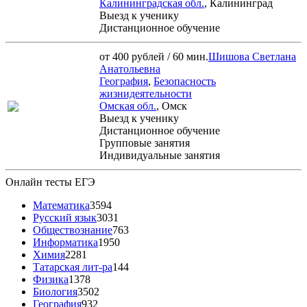
Калининградская обл.
, Калининград
Выезд к ученику
Дистанционное обучение
от 400 рублей / 60 мин.
Шишова Светлана
Анатольевна
География
,
Безопасность
жизнидеятельности
Омская обл.
, Омск
Выезд к ученику
Дистанционное обучение
Групповые занятия
Индивидуальные занятия
Онлайн тесты ЕГЭ
Математика
3594
Русский язык
3031
Обществознание
763
Информатика
1950
Химия
2281
Татарская лит-ра
144
Физика
1378
Биология
3502
География
932