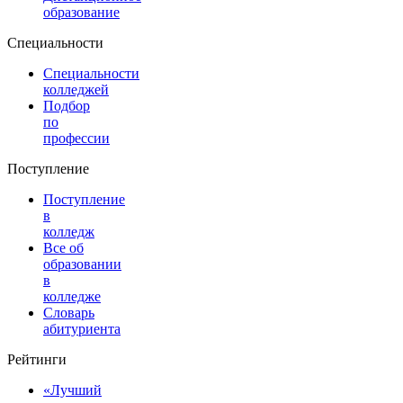
образование
Специальности
Специальности
колледжей
Подбор
по
профессии
Поступление
Поступление
в
колледж
Все об
образовании
в
колледже
Словарь
абитуриента
Рейтинги
«Лучший