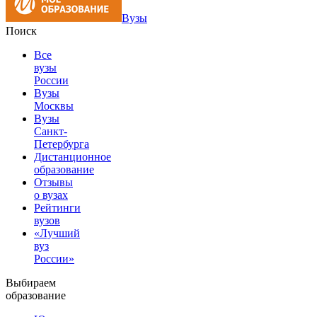
Вузы
Поиск
Все
вузы
России
Вузы
Москвы
Вузы
Санкт-
Петербурга
Дистанционное
образование
Отзывы
о вузах
Рейтинги
вузов
«Лучший
вуз
России»
Выбираем
образование