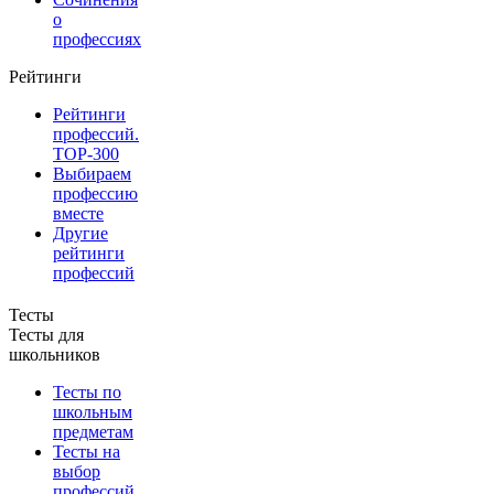
о
профессиях
Рейтинги
Рейтинги
профессий.
TOP-300
Выбираем
профессию
вместе
Другие
рейтинги
профессий
Тесты
Тесты для
школьников
Тесты по
школьным
предметам
Тесты на
выбор
профессий