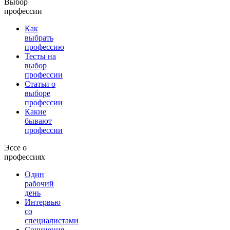
Выбор
профессии
Как
выбрать
профессию
Тесты на
выбор
профессии
Статьи о
выборе
профессии
Какие
бывают
профессии
Эссе о
профессиях
Один
рабочий
день
Интервью
со
специалистами
Сочинения