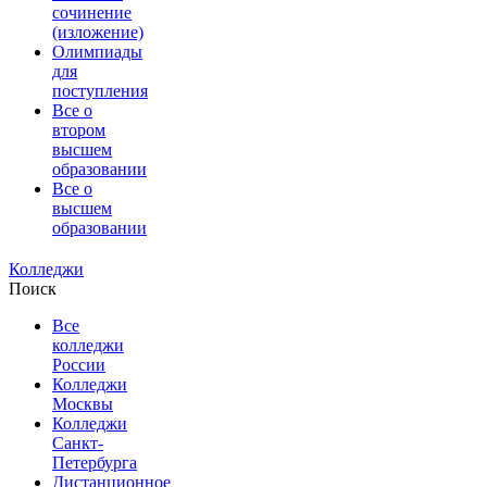
сочинение
(изложение)
Олимпиады
для
поступления
Все о
втором
высшем
образовании
Все о
высшем
образовании
Колледжи
Поиск
Все
колледжи
России
Колледжи
Москвы
Колледжи
Санкт-
Петербурга
Дистанционное