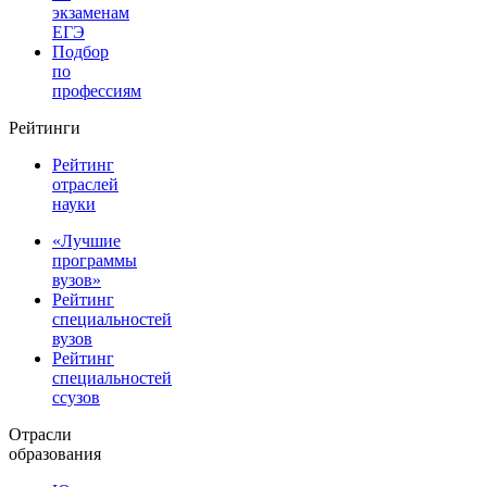
экзаменам
ЕГЭ
Подбор
по
профессиям
Рейтинги
Рейтинг
отраслей
науки
«Лучшие
программы
вузов»
Рейтинг
специальностей
вузов
Рейтинг
специальностей
ссузов
Отрасли
образования