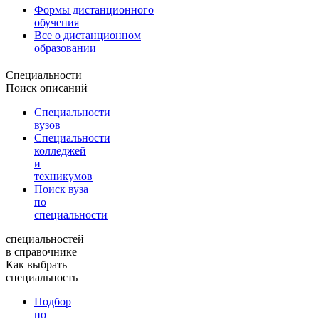
Формы дистанционного
обучения
Все о дистанционном
образовании
Специальности
Поиск описаний
Специальности
вузов
Специальности
колледжей
и
техникумов
Поиск вуза
по
специальности
специальностей
в справочнике
Как выбрать
специальность
Подбор
по