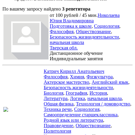
По вашему запросу найдено
3 репетитора
от 100 рублей / 45 мин.
Николаева
Юлия Владимировна
Подготовка к школе
,
Социология
,
Философия
,
Обществознание
,
Безопасность жизнидеятельности
,
начальная школа
Тверская обл.
Дистанционное обучение
Индивидуальные занятия
Катрич Кирилл Анатольевич
Философия
,
Химия
,
Физкультура
,
Актерское мастерство
,
Английский язык
,
Безопасность жизнидеятельности
,
Биология
,
География
,
История
,
Литература
,
Логика
,
начальная школа
,
Общая физика
,
Технология / домоводство
,
Техника речи
,
Социология
,
Самоопределение старшеклассника
,
Родной язык или литература
,
Правоведение
,
Обществознание
,
Политология