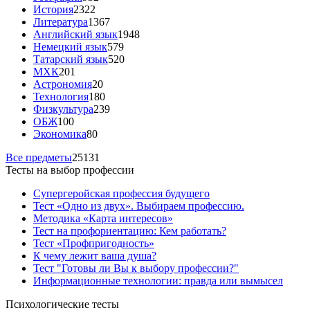
История
2322
Литература
1367
Английский язык
1948
Немецкий язык
579
Татарский язык
520
МХК
201
Астрономия
20
Технология
180
Физкультура
239
ОБЖ
100
Экономика
80
Все предметы
25131
Тесты на выбор профессии
Супергеройская профессия будущего
Тест «Одно из двух». Выбираем профессию.
Методика «Карта интересов»
Тест на профориентацию: Кем работать?
Тест «Профпригодность»
К чему лежит ваша душа?
Тест "Готовы ли Вы к выбору профессии?"
Информационные технологии: правда или вымысел
Психологические тесты