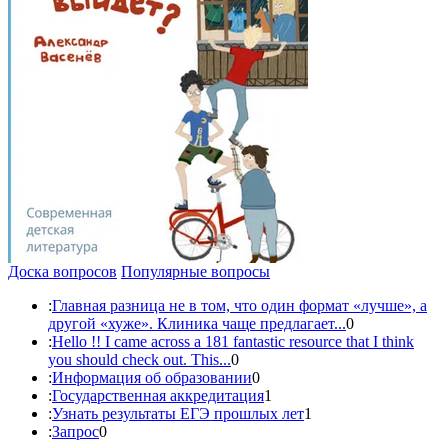
Доска вопросов
Популярные вопросы
:
Главная разница не в том, что один формат «лучше», а
другой «хуже». Клиника чаще предлагает...
0
:
Hello !! I came across a 181 fantastic resource that I think
you should check out. This...
0
:
Информация об образовании
0
:
Государственная аккредитация
1
:
Узнать результаты ЕГЭ прошлых лет
1
:
Запрос
0