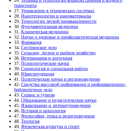
26.
Техника и технологии кораблестроения и водного
транспорта
27.
Управление в технических системах
28.
Нанотехнологии и наноматериалы
29.
Технологии легкой промышленности
30.
Фундаментальная медицина
31.
Клиническая медицина
32.
Науки о здоровье и профилактическая медицина
33.
Фармация
34.
Сестринское дело
35.
Сельское, лесное и рыбное хозяйство
36.
Ветеринария и зоотехния
37.
Психологические науки
39.
Социология и социальная работа
40.
Юриспруденция
41.
Политические науки и регионоведение
42.
Средства массовой информации и информационно-
библиотечное дело
43.
Сервис и туризм
44.
Образование и педагогические науки
45.
Языкознание и литературоведение
46.
История и археология
47.
Философия, этика и религиоведение
48.
Теология
49.
Физическая культура и спорт