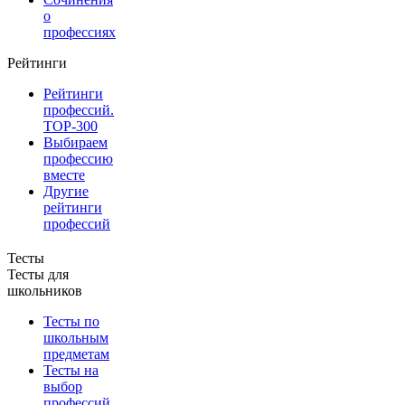
о
профессиях
Рейтинги
Рейтинги
профессий.
TOP-300
Выбираем
профессию
вместе
Другие
рейтинги
профессий
Тесты
Тесты для
школьников
Тесты по
школьным
предметам
Тесты на
выбор
профессий