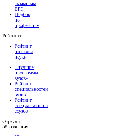
экзаменам
ЕГЭ
Подбор
по
профессиям
Рейтинги
Рейтинг
отраслей
науки
«Лучшие
программы
вузов»
Рейтинг
специальностей
вузов
Рейтинг
специальностей
ссузов
Отрасли
образования