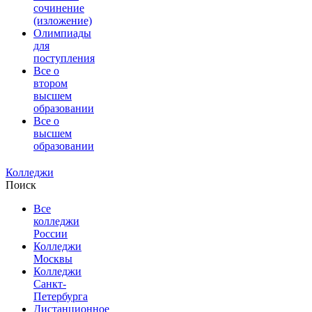
сочинение
(изложение)
Олимпиады
для
поступления
Все о
втором
высшем
образовании
Все о
высшем
образовании
Колледжи
Поиск
Все
колледжи
России
Колледжи
Москвы
Колледжи
Санкт-
Петербурга
Дистанционное