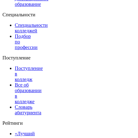
образование
Специальности
Специальности
колледжей
Подбор
по
профессии
Поступление
Поступление
в
колледж
Все об
образовании
в
колледже
Словарь
абитуриента
Рейтинги
«Лучший