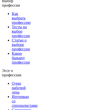
Выбор
профессии
Как
выбрать
профессию
Тесты на
выбор
профессии
Статьи о
выборе
профессии
Какие
бывают
профессии
Эссе о
профессиях
Один
рабочий
день
Интервью
со
специалистами
Сочинения