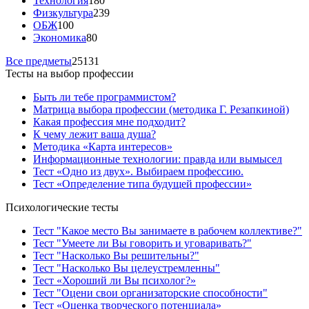
Технология
180
Физкультура
239
ОБЖ
100
Экономика
80
Все предметы
25131
Тесты на выбор профессии
Быть ли тебе программистом?
Матрица выбора профессии (методика Г. Резапкиной)
Какая профессия мне подходит?
К чему лежит ваша душа?
Методика «Карта интересов»
Информационные технологии: правда или вымысел
Тест «Одно из двух». Выбираем профессию.
Тест «Определение типа будущей профессии»
Психологические тесты
Тест "Какое место Вы занимаете в рабочем коллективе?"
Тест "Умеете ли Вы говорить и уговаривать?"
Тест "Насколько Вы решительны?"
Тест "Насколько Вы целеустремленны"
Тест «Хороший ли Вы психолог?»
Тест "Оцени свои организаторские способности"
Тест «Оценка творческого потенциала»