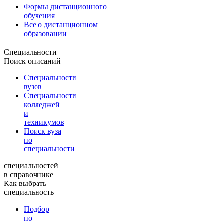
Формы дистанционного
обучения
Все о дистанционном
образовании
Специальности
Поиск описаний
Специальности
вузов
Специальности
колледжей
и
техникумов
Поиск вуза
по
специальности
специальностей
в справочнике
Как выбрать
специальность
Подбор
по