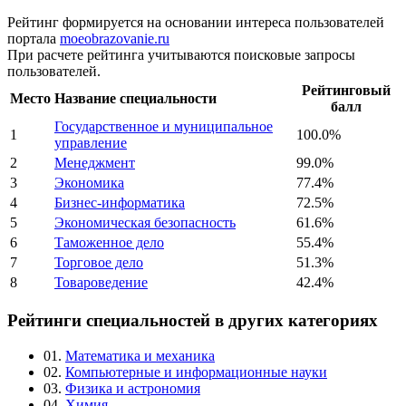
Рейтинг формируется на основании интереса пользователей
портала
moeobrazovanie.ru
При расчете рейтинга учитываются поисковые запросы
пользователей.
Рейтинговый
Место
Название специальности
балл
Государственное и муниципальное
1
100.0%
управление
2
Менеджмент
99.0%
3
Экономика
77.4%
4
Бизнес-информатика
72.5%
5
Экономическая безопасность
61.6%
6
Таможенное дело
55.4%
7
Торговое дело
51.3%
8
Товароведение
42.4%
Рейтинги специальностей в других категориях
01.
Математика и механика
02.
Компьютерные и информационные науки
03.
Физика и астрономия
04.
Химия