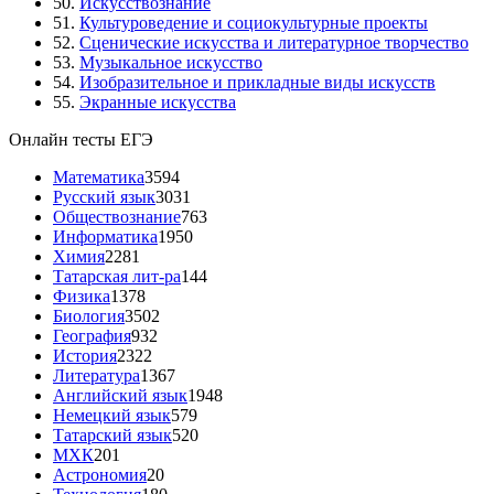
50.
Искусствознание
51.
Культуроведение и социокультурные проекты
52.
Сценические искусства и литературное творчество
53.
Музыкальное искусство
54.
Изобразительное и прикладные виды искусств
55.
Экранные искусства
Онлайн тесты ЕГЭ
Математика
3594
Русский язык
3031
Обществознание
763
Информатика
1950
Химия
2281
Татарская лит-ра
144
Физика
1378
Биология
3502
География
932
История
2322
Литература
1367
Английский язык
1948
Немецкий язык
579
Татарский язык
520
МХК
201
Астрономия
20