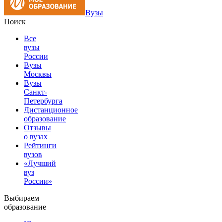
Вузы
Поиск
Все
вузы
России
Вузы
Москвы
Вузы
Санкт-
Петербурга
Дистанционное
образование
Отзывы
о вузах
Рейтинги
вузов
«Лучший
вуз
России»
Выбираем
образование