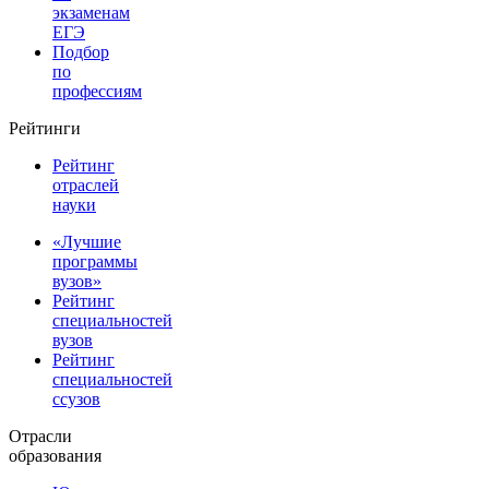
экзаменам
ЕГЭ
Подбор
по
профессиям
Рейтинги
Рейтинг
отраслей
науки
«Лучшие
программы
вузов»
Рейтинг
специальностей
вузов
Рейтинг
специальностей
ссузов
Отрасли
образования