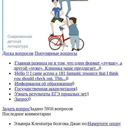
Доска вопросов
Популярные вопросы
:
Главная разница не в том, что один формат «лучше», а
другой «хуже». Клиника чаще предлагает...
0
:
Hello !! I came across a 181 fantastic resource that I think
you should check out. This...
0
:
Информация об образовании
0
:
Государственная аккредитация
1
:
Узнать результаты ЕГЭ прошлых лет
1
:
Запрос
0
Задать вопрос
Задано 5916 вопросов
Последние комментарии
Эльвира Клеопатра болгова Джан по:
Начертите опору