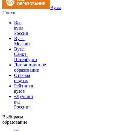
Вузы
Поиск
Все
вузы
России
Вузы
Москвы
Вузы
Санкт-
Петербурга
Дистанционное
образование
Отзывы
о вузах
Рейтинги
вузов
«Лучший
вуз
России»
Выбираем
образование