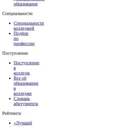
образование
Специальности
Специальности
колледжей
Подбор
по
профессии
Поступление
Поступление
в
колледж
Все об
образовании
в
колледже
Словарь
абитуриента
Рейтинги
«Лучший