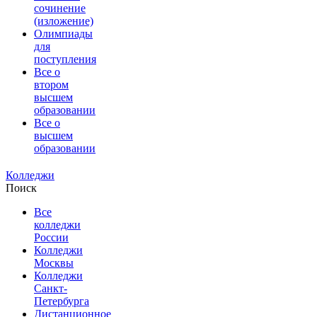
сочинение
(изложение)
Олимпиады
для
поступления
Все о
втором
высшем
образовании
Все о
высшем
образовании
Колледжи
Поиск
Все
колледжи
России
Колледжи
Москвы
Колледжи
Санкт-
Петербурга
Дистанционное