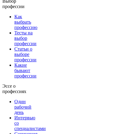
Выбор
профессии
Как
выбрать
профессию
Тесты на
выбор
профессии
Статьи о
выборе
профессии
Какие
бывают
профессии
Эссе о
профессиях
Один
рабочий
день
Интервью
со
специалистами
Сочинения