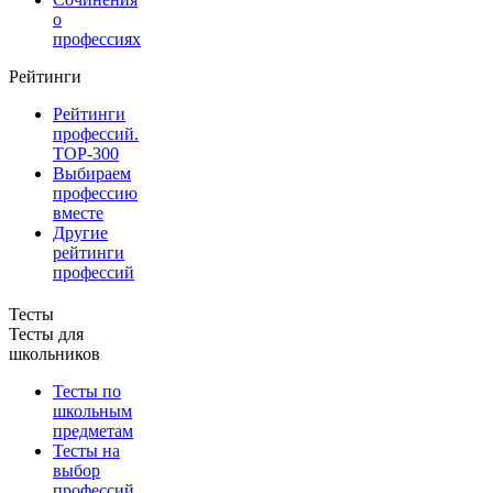
о
профессиях
Рейтинги
Рейтинги
профессий.
TOP-300
Выбираем
профессию
вместе
Другие
рейтинги
профессий
Тесты
Тесты для
школьников
Тесты по
школьным
предметам
Тесты на
выбор
профессий