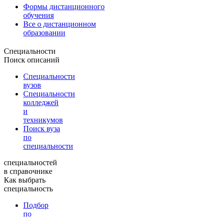
Формы дистанционного
обучения
Все о дистанционном
образовании
Специальности
Поиск описаний
Специальности
вузов
Специальности
колледжей
и
техникумов
Поиск вуза
по
специальности
специальностей
в справочнике
Как выбрать
специальность
Подбор
по