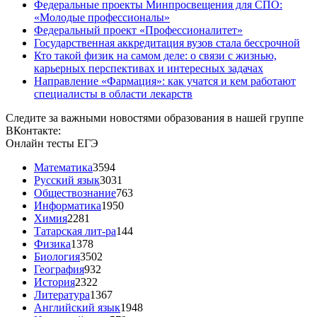
Федеральные проекты Минпросвещения для СПО:
«Молодые профессионалы»
Федеральный проект «Профессионалитет»
Государственная аккредитация вузов стала бессрочной
Кто такой физик на самом деле: о связи с жизнью,
карьерных перспективах и интересных задачах
Направление «Фармация»: как учатся и кем работают
специалисты в области лекарств
Следите за важными новостями образования в нашей группе
ВКонтакте:
Онлайн тесты ЕГЭ
Математика
3594
Русский язык
3031
Обществознание
763
Информатика
1950
Химия
2281
Татарская лит-ра
144
Физика
1378
Биология
3502
География
932
История
2322
Литература
1367
Английский язык
1948