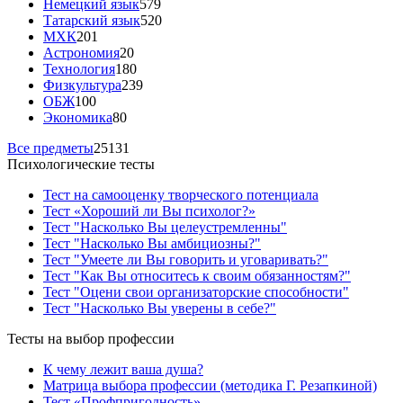
Немецкий язык
579
Татарский язык
520
МХК
201
Астрономия
20
Технология
180
Физкультура
239
ОБЖ
100
Экономика
80
Все предметы
25131
Психологические тесты
Тест на самооценку творческого потенциала
Тест «Хороший ли Вы психолог?»
Тест "Насколько Вы целеустремленны"
Тест "Насколько Вы амбициозны?"
Тест "Умеете ли Вы говорить и уговаривать?"
Тест "Как Вы относитесь к своим обязанностям?"
Тест "Оцени свои организаторские способности"
Тест "Насколько Вы уверены в себе?"
Тесты на выбор профессии
К чему лежит ваша душа?
Матрица выбора профессии (методика Г. Резапкиной)
Тест «Профпригодность»