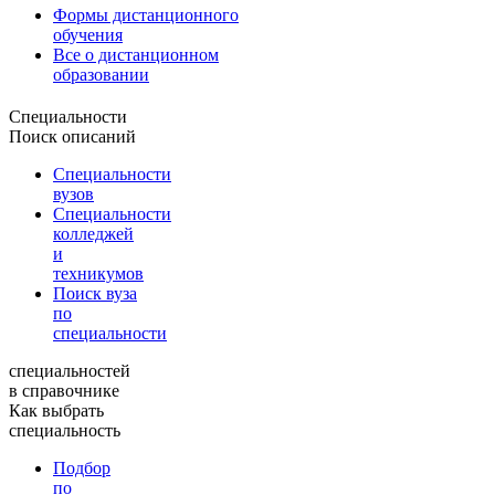
Формы дистанционного
обучения
Все о дистанционном
образовании
Специальности
Поиск описаний
Специальности
вузов
Специальности
колледжей
и
техникумов
Поиск вуза
по
специальности
специальностей
в справочнике
Как выбрать
специальность
Подбор
по