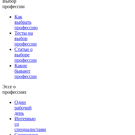
Выбор
профессии
Как
выбрать
профессию
Тесты на
выбор
профессии
Статьи о
выборе
профессии
Какие
бывают
профессии
Эссе о
профессиях
Один
рабочий
день
Интервью
со
специалистами
Сочинения