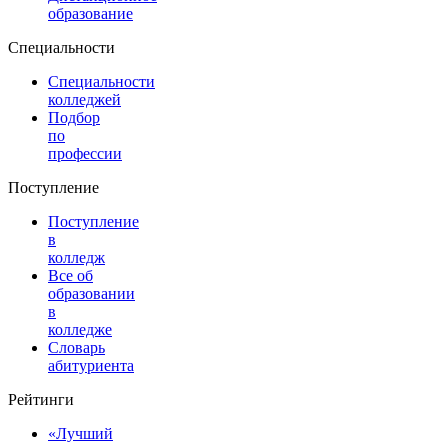
образование
Специальности
Специальности
колледжей
Подбор
по
профессии
Поступление
Поступление
в
колледж
Все об
образовании
в
колледже
Словарь
абитуриента
Рейтинги
«Лучший