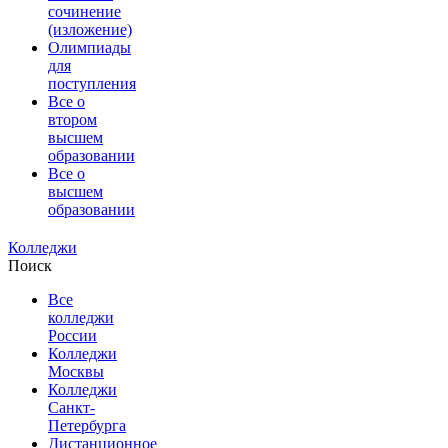
сочинение
(изложение)
Олимпиады
для
поступления
Все о
втором
высшем
образовании
Все о
высшем
образовании
Колледжи
Поиск
Все
колледжи
России
Колледжи
Москвы
Колледжи
Санкт-
Петербурга
Дистанционное