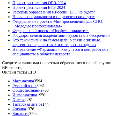
Проект расписания ОГЭ-2024
Проект расписания ЕГЭ-2024
Реформа образования в России: ЕГЭ не будет?
Новые специальности в педагогических вузах
Федеральные проекты Минпросвещения для СПО:
«Молодые профессионалы»
Федеральный проект «Профессионалитет»
Государственная аккредитация вузов стала бессрочной
Кто такой физик на самом деле: о связи с жизнью,
карьерных перспективах и интересных задачах
Направление «Фармация»: как учатся и кем работают
специалисты в области лекарств
Следите за важными новостями образования в нашей группе
ВКонтакте:
Онлайн тесты ЕГЭ
Математика
3594
Русский язык
3031
Обществознание
763
Информатика
1950
Химия
2281
Татарская лит-ра
144
Физика
1378
Биология
3502