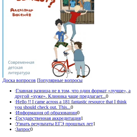
Доска вопросов
Популярные вопросы
:
Главная разница не в том, что один формат «лучше», а
другой «хуже». Клиника чаще предлагает...
0
:
Hello !! I came across a 181 fantastic resource that I think
you should check out. This...
0
:
Информация об образовании
0
:
Государственная аккредитация
1
:
Узнать результаты ЕГЭ прошлых лет
1
:
Запрос
0