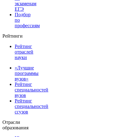
экзаменам
ЕГЭ
Подбор
по
профессиям
Рейтинги
Рейтинг
отраслей
науки
«Лучшие
программы
вузов»
Рейтинг
специальностей
вузов
Рейтинг
специальностей
ссузов
Отрасли
образования