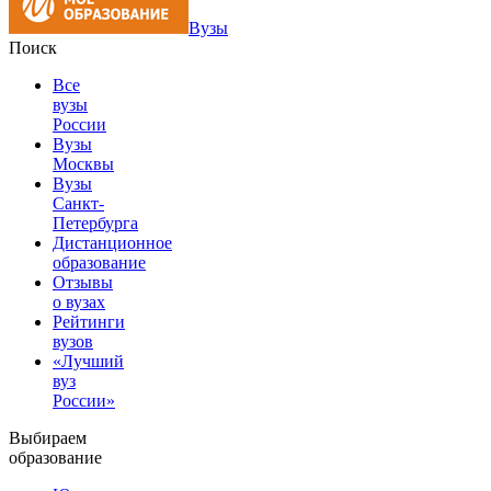
Вузы
Поиск
Все
вузы
России
Вузы
Москвы
Вузы
Санкт-
Петербурга
Дистанционное
образование
Отзывы
о вузах
Рейтинги
вузов
«Лучший
вуз
России»
Выбираем
образование