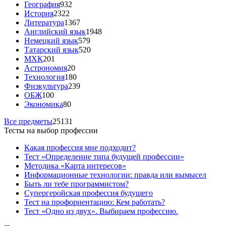
География
932
История
2322
Литература
1367
Английский язык
1948
Немецкий язык
579
Татарский язык
520
МХК
201
Астрономия
20
Технология
180
Физкультура
239
ОБЖ
100
Экономика
80
Все предметы
25131
Тесты на выбор профессии
Какая профессия мне подходит?
Тест «Определение типа будущей профессии»
Методика «Карта интересов»
Информационные технологии: правда или вымысел
Быть ли тебе программистом?
Супергеройская профессия будущего
Тест на профориентацию: Кем работать?
Тест «Одно из двух». Выбираем профессию.