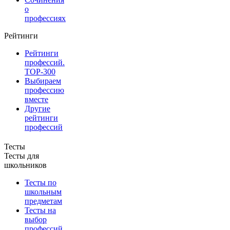
о
профессиях
Рейтинги
Рейтинги
профессий.
TOP-300
Выбираем
профессию
вместе
Другие
рейтинги
профессий
Тесты
Тесты для
школьников
Тесты по
школьным
предметам
Тесты на
выбор
профессий