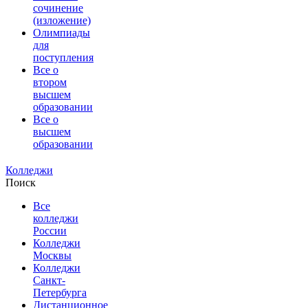
сочинение
(изложение)
Олимпиады
для
поступления
Все о
втором
высшем
образовании
Все о
высшем
образовании
Колледжи
Поиск
Все
колледжи
России
Колледжи
Москвы
Колледжи
Санкт-
Петербурга
Дистанционное