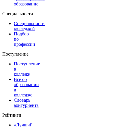
образование
Специальности
Специальности
колледжей
Подбор
по
профессии
Поступление
Поступление
в
колледж
Все об
образовании
в
колледже
Словарь
абитуриента
Рейтинги
«Лучший