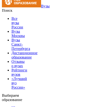
Вузы
Поиск
Все
вузы
России
Вузы
Москвы
Вузы
Санкт-
Петербурга
Дистанционное
образование
Отзывы
о вузах
Рейтинги
вузов
«Лучший
вуз
России»
Выбираем
образование