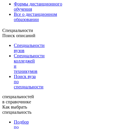
Формы дистанционного
обучения
Все о дистанционном
образовании
Специальности
Поиск описаний
Специальности
вузов
Специальности
колледжей
и
техникумов
Поиск вуза
по
специальности
специальностей
в справочнике
Как выбрать
специальность
Подбор
по