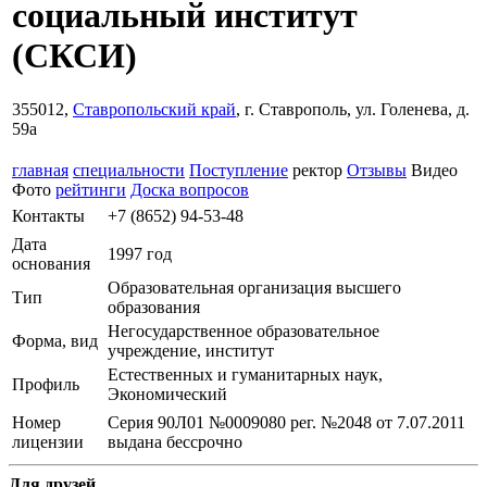
социальный институт
(СКСИ)
355012,
Ставропольский край
, г. Ставрополь, ул. Голенева, д.
59а
главная
специальности
Поступление
ректор
Отзывы
Видео
Фото
рейтинги
Доска вопросов
Контакты
+7 (8652) 94-53-48
Дата
1997 год
основания
Образовательная организация высшего
Тип
образования
Негосударственное образовательное
Форма, вид
учреждение, институт
Естественных и гуманитарных наук,
Профиль
Экономический
Номер
Серия 90Л01 №0009080 рег. №2048 от 7.07.2011
лицензии
выдана бессрочно
Для друзей