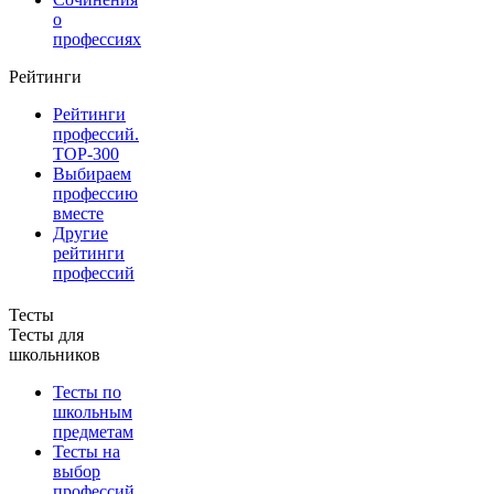
о
профессиях
Рейтинги
Рейтинги
профессий.
TOP-300
Выбираем
профессию
вместе
Другие
рейтинги
профессий
Тесты
Тесты для
школьников
Тесты по
школьным
предметам
Тесты на
выбор
профессий