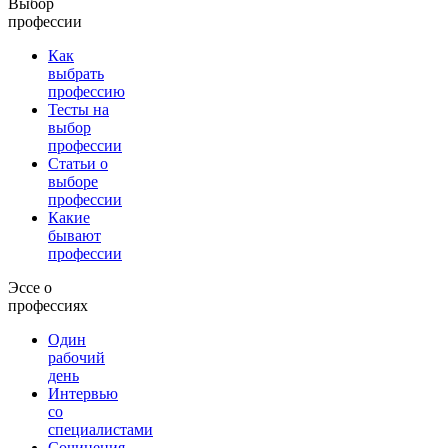
Выбор
профессии
Как
выбрать
профессию
Тесты на
выбор
профессии
Статьи о
выборе
профессии
Какие
бывают
профессии
Эссе о
профессиях
Один
рабочий
день
Интервью
со
специалистами
Сочинения