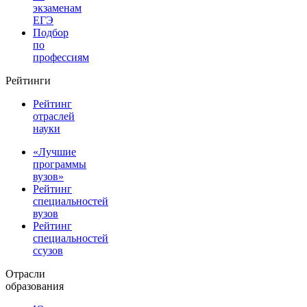
экзаменам
ЕГЭ
Подбор
по
профессиям
Рейтинги
Рейтинг
отраслей
науки
«Лучшие
программы
вузов»
Рейтинг
специальностей
вузов
Рейтинг
специальностей
ссузов
Отрасли
образования