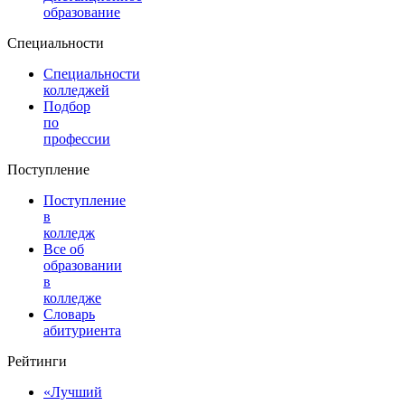
образование
Специальности
Специальности
колледжей
Подбор
по
профессии
Поступление
Поступление
в
колледж
Все об
образовании
в
колледже
Словарь
абитуриента
Рейтинги
«Лучший