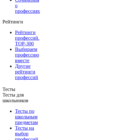
о
профессиях
Рейтинги
Рейтинги
профессий.
TOP-300
Выбираем
профессию
вместе
Другие
рейтинги
профессий
Тесты
Тесты для
школьников
Тесты по
школьным
предметам
Тесты на
выбор
профессий