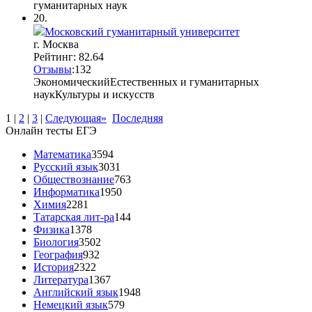
гуманитарных наук
20.
Московский гуманитарный университет
г. Москва
Рейтинг: 82.64
Отзывы
:
13
2
Экономический
Естественных и гуманитарных
наук
Культуры и искусств
1
|
2
|
3
|
Следующая»
Последняя
Онлайн тесты ЕГЭ
Математика
3594
Русский язык
3031
Обществознание
763
Информатика
1950
Химия
2281
Татарская лит-ра
144
Физика
1378
Биология
3502
География
932
История
2322
Литература
1367
Английский язык
1948
Немецкий язык
579