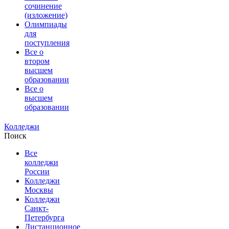
сочинение
(изложение)
Олимпиады
для
поступления
Все о
втором
высшем
образовании
Все о
высшем
образовании
Колледжи
Поиск
Все
колледжи
России
Колледжи
Москвы
Колледжи
Санкт-
Петербурга
Дистанционное