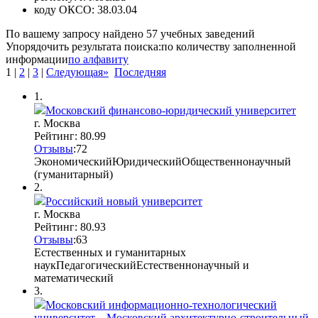
коду ОКСО:
38.03.04
По вашему запросу найдено
57
учебных заведений
Упорядочить результата поиска:
по количеству заполненной
информации
по алфавиту
1
|
2
|
3
|
Следующая»
Последняя
1.
Московский финансово-юридический университет
г. Москва
Рейтинг: 80.99
Отзывы
:
7
2
Экономический
Юридический
Общественнонаучный
(гуманитарный)
2.
Российский новый университет
г. Москва
Рейтинг: 80.93
Отзывы
:
6
3
Естественных и гуманитарных
наук
Педагогический
Естественнонаучный и
математический
3.
Московский информационно-технологический
университет – Московский архитектурно-строительный