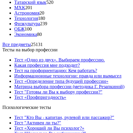
Татарский язык
520
МХК
201
Астрономия
20
Технология
180
Физкультура
239
ОБЖ
100
Экономика
80
Все предметы
25131
Тесты на выбор профессии
Тест «Одно из двух». Выбираем профессию.
Какая профессия мне подходит?
Тест на профориентацию: Кем работать?
Информационные технологии: правда или вымысел
Тест «Определение типа будущей профессии»
Матрица выбора профессии (методика Г. Резапкиной)
Тест "Готовы ли Вы к выбору профессии?"
Тест «Профпригодность»
Психологические тесты
Тест "Кто Вы - капитан, рулевой или пассажир?"
Тест "Активен ли ты?"
Тест «Хороший ли Вы психолог?»