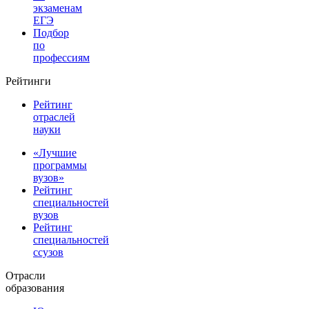
экзаменам
ЕГЭ
Подбор
по
профессиям
Рейтинги
Рейтинг
отраслей
науки
«Лучшие
программы
вузов»
Рейтинг
специальностей
вузов
Рейтинг
специальностей
ссузов
Отрасли
образования