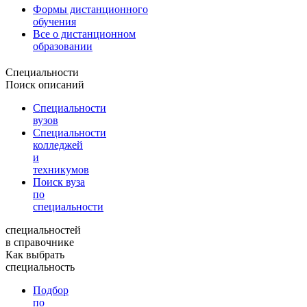
Формы дистанционного
обучения
Все о дистанционном
образовании
Специальности
Поиск описаний
Специальности
вузов
Специальности
колледжей
и
техникумов
Поиск вуза
по
специальности
специальностей
в справочнике
Как выбрать
специальность
Подбор
по