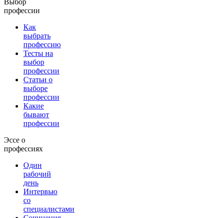
Выбор
профессии
Как
выбрать
профессию
Тесты на
выбор
профессии
Статьи о
выборе
профессии
Какие
бывают
профессии
Эссе о
профессиях
Один
рабочий
день
Интервью
со
специалистами
Сочинения