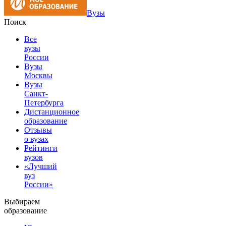
Вузы
Поиск
Все
вузы
России
Вузы
Москвы
Вузы
Санкт-
Петербурга
Дистанционное
образование
Отзывы
о вузах
Рейтинги
вузов
«Лучший
вуз
России»
Выбираем
образование