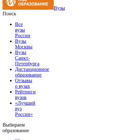
Вузы
Поиск
Все
вузы
России
Вузы
Москвы
Вузы
Санкт-
Петербурга
Дистанционное
образование
Отзывы
о вузах
Рейтинги
вузов
«Лучший
вуз
России»
Выбираем
образование