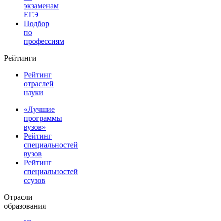
экзаменам
ЕГЭ
Подбор
по
профессиям
Рейтинги
Рейтинг
отраслей
науки
«Лучшие
программы
вузов»
Рейтинг
специальностей
вузов
Рейтинг
специальностей
ссузов
Отрасли
образования