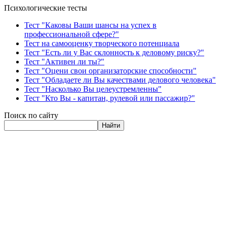
Психологические тесты
Тест "Каковы Ваши шансы на успех в
профессиональной сфере?"
Тест на самооценку творческого потенциала
Тест "Есть ли у Вас склонность к деловому риску?"
Тест "Активен ли ты?"
Тест "Оцени свои организаторские способности"
Тест "Обладаете ли Вы качествами делового человека"
Тест "Насколько Вы целеустремленны"
Тест "Кто Вы - капитан, рулевой или пассажир?"
Поиск по сайту
Найти