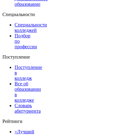
образование
Специальности
Специальности
колледжей
Подбор
по
профессии
Поступление
Поступление
в
колледж
Все об
образовании
в
колледже
Словарь
абитуриента
Рейтинги
«Лучший