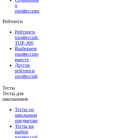
о
профессиях
Рейтинги
Рейтинги
профессий.
TOP-300
Выбираем
профессию
вместе
Другие
рейтинги
профессий
Тесты
Тесты для
школьников
Тесты по
школьным
предметам
Тесты на
выбор
профессий