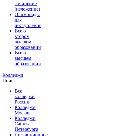
сочинение
(изложение)
Олимпиады
для
поступления
Все о
втором
высшем
образовании
Все о
высшем
образовании
Колледжи
Поиск
Все
колледжи
России
Колледжи
Москвы
Колледжи
Санкт-
Петербурга
Дистанционное