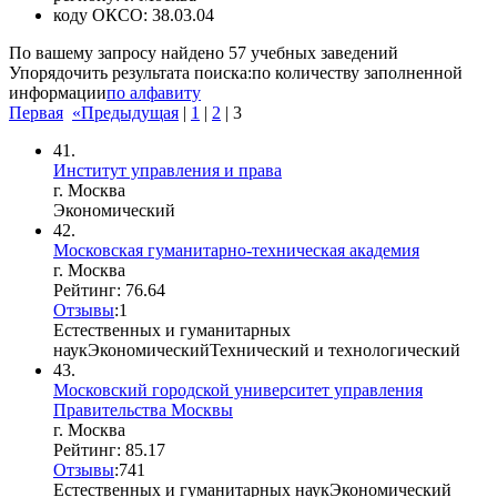
коду ОКСО:
38.03.04
По вашему запросу найдено
57
учебных заведений
Упорядочить результата поиска:
по количеству заполненной
информации
по алфавиту
Первая
«Предыдущая
|
1
|
2
|
3
41.
Институт управления и права
г. Москва
Экономический
42.
Московская гуманитарно-техническая академия
г. Москва
Рейтинг: 76.64
Отзывы
:
1
Естественных и гуманитарных
наук
Экономический
Технический и технологический
43.
Московский городской университет управления
Правительства Москвы
г. Москва
Рейтинг: 85.17
Отзывы
:
7
4
1
Естественных и гуманитарных наук
Экономический