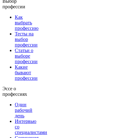
Выбор
профессии
Как
выбрать
профессию
Тесты на
выбор
профессии
Статьи о
выборе
профессии
Какие
бывают
профессии
Эссе о
профессиях
Один
рабочий
день
Интервью
со
специалистами
Сочинения