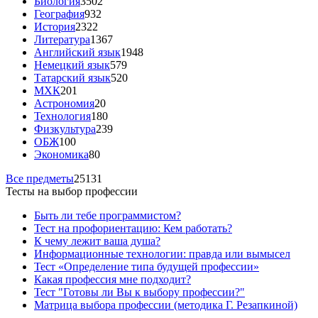
Биология
3502
География
932
История
2322
Литература
1367
Английский язык
1948
Немецкий язык
579
Татарский язык
520
МХК
201
Астрономия
20
Технология
180
Физкультура
239
ОБЖ
100
Экономика
80
Все предметы
25131
Тесты на выбор профессии
Быть ли тебе программистом?
Тест на профориентацию: Кем работать?
К чему лежит ваша душа?
Информационные технологии: правда или вымысел
Тест «Определение типа будущей профессии»
Какая профессия мне подходит?
Тест "Готовы ли Вы к выбору профессии?"
Матрица выбора профессии (методика Г. Резапкиной)