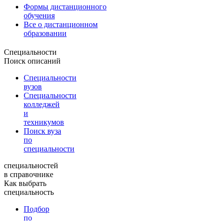
Формы дистанционного
обучения
Все о дистанционном
образовании
Специальности
Поиск описаний
Специальности
вузов
Специальности
колледжей
и
техникумов
Поиск вуза
по
специальности
специальностей
в справочнике
Как выбрать
специальность
Подбор
по