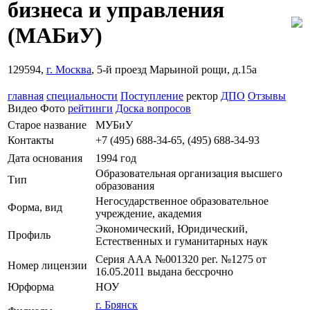
бизнеса и управления
(МАБиУ)
129594,
г. Москва
, 5-й проезд Марьиной рощи, д.15а
главная
специальности
Поступление
ректор
ДПО
Отзывы
Видео
Фото
рейтинги
Доска вопросов
Старое название
МУБиУ
Контакты
+7 (495) 688-34-65, (495) 688-34-93
Дата основания
1994 год
Образовательная организация высшего
Тип
образования
Негосударственное образовательное
Форма, вид
учреждение, академия
Экономический, Юридический,
Профиль
Естественных и гуманитарных наук
Серия ААА №001320 рег. №1275 от
Номер лицензии
16.05.2011 выдана бессрочно
Юрформа
НОУ
г. Брянск