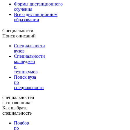
Формы дистанционного
обучения
Все о дистанционном
образовании
Специальности
Поиск описаний
Специальности
вузов
Специальности
колледжей
и
техникумов
Поиск вуза
по
специальности
специальностей
в справочнике
Как выбрать
специальность
Подбор
по