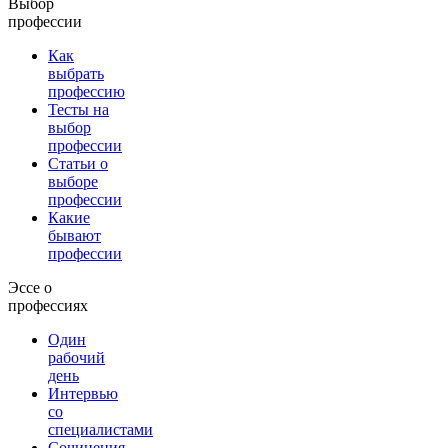
Выбор
профессии
Как
выбрать
профессию
Тесты на
выбор
профессии
Статьи о
выборе
профессии
Какие
бывают
профессии
Эссе о
профессиях
Один
рабочий
день
Интервью
со
специалистами
Сочинения