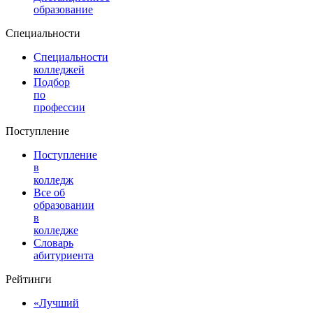
образование
Специальности
Специальности
колледжей
Подбор
по
профессии
Поступление
Поступление
в
колледж
Все об
образовании
в
колледже
Словарь
абитуриента
Рейтинги
«Лучший