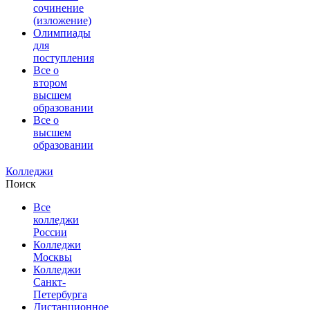
сочинение
(изложение)
Олимпиады
для
поступления
Все о
втором
высшем
образовании
Все о
высшем
образовании
Колледжи
Поиск
Все
колледжи
России
Колледжи
Москвы
Колледжи
Санкт-
Петербурга
Дистанционное