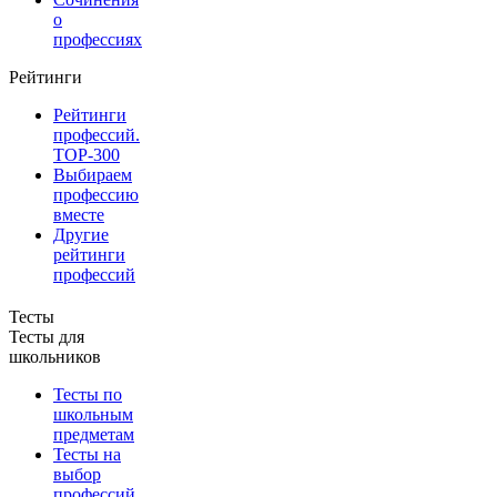
о
профессиях
Рейтинги
Рейтинги
профессий.
TOP-300
Выбираем
профессию
вместе
Другие
рейтинги
профессий
Тесты
Тесты для
школьников
Тесты по
школьным
предметам
Тесты на
выбор
профессий