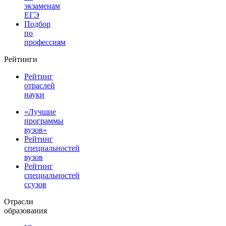
экзаменам
ЕГЭ
Подбор
по
профессиям
Рейтинги
Рейтинг
отраслей
науки
«Лучшие
программы
вузов»
Рейтинг
специальностей
вузов
Рейтинг
специальностей
ссузов
Отрасли
образования