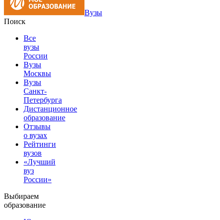
Вузы
Поиск
Все
вузы
России
Вузы
Москвы
Вузы
Санкт-
Петербурга
Дистанционное
образование
Отзывы
о вузах
Рейтинги
вузов
«Лучший
вуз
России»
Выбираем
образование