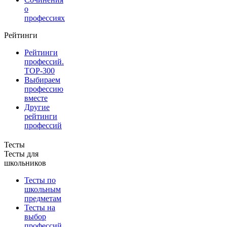
о
профессиях
Рейтинги
Рейтинги
профессий.
TOP-300
Выбираем
профессию
вместе
Другие
рейтинги
профессий
Тесты
Тесты для
школьников
Тесты по
школьным
предметам
Тесты на
выбор
профессий