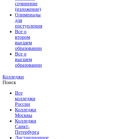
сочинение
(изложение)
Олимпиады
для
поступления
Все о
втором
высшем
образовании
Все о
высшем
образовании
Колледжи
Поиск
Все
колледжи
России
Колледжи
Москвы
Колледжи
Санкт-
Петербурга
Дистанционное