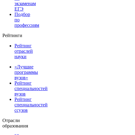
экзаменам
ЕГЭ
Подбор
по
профессиям
Рейтинги
Рейтинг
отраслей
науки
«Лучшие
программы
вузов»
Рейтинг
специальностей
вузов
Рейтинг
специальностей
ссузов
Отрасли
образования