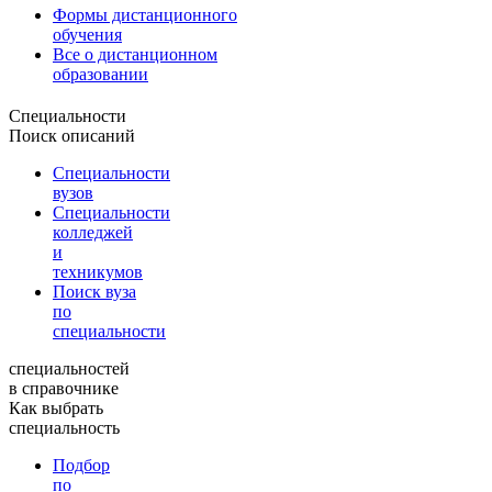
Формы дистанционного
обучения
Все о дистанционном
образовании
Специальности
Поиск описаний
Специальности
вузов
Специальности
колледжей
и
техникумов
Поиск вуза
по
специальности
специальностей
в справочнике
Как выбрать
специальность
Подбор
по