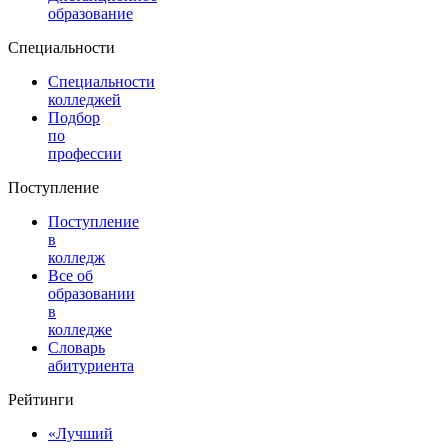
образование
Специальности
Специальности
колледжей
Подбор
по
профессии
Поступление
Поступление
в
колледж
Все об
образовании
в
колледже
Словарь
абитуриента
Рейтинги
«Лучший