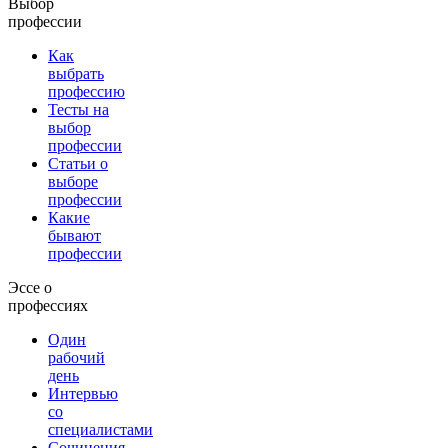
Выбор
профессии
Как
выбрать
профессию
Тесты на
выбор
профессии
Статьи о
выборе
профессии
Какие
бывают
профессии
Эссе о
профессиях
Один
рабочий
день
Интервью
со
специалистами
Сочинения