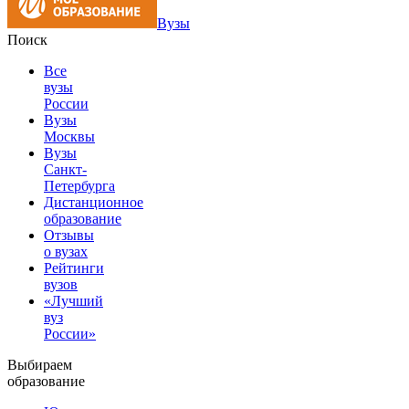
Вузы
Поиск
Все
вузы
России
Вузы
Москвы
Вузы
Санкт-
Петербурга
Дистанционное
образование
Отзывы
о вузах
Рейтинги
вузов
«Лучший
вуз
России»
Выбираем
образование