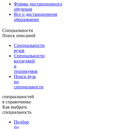
Формы дистанционного
обучения
Все о дистанционном
образовании
Специальности
Поиск описаний
Специальности
вузов
Специальности
колледжей
и
техникумов
Поиск вуза
по
специальности
специальностей
в справочнике
Как выбрать
специальность
Подбор
по