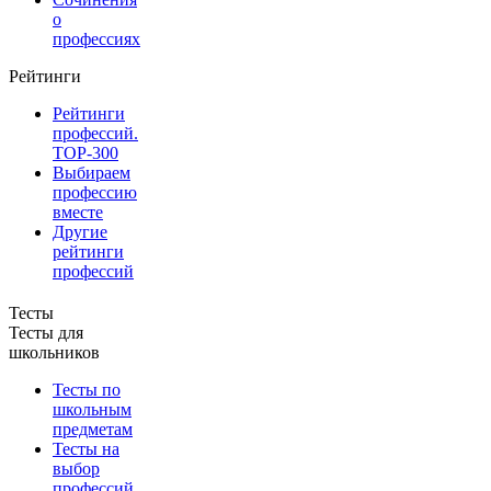
о
профессиях
Рейтинги
Рейтинги
профессий.
TOP-300
Выбираем
профессию
вместе
Другие
рейтинги
профессий
Тесты
Тесты для
школьников
Тесты по
школьным
предметам
Тесты на
выбор
профессий