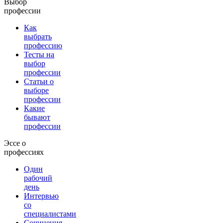
Выбор
профессии
Как
выбрать
профессию
Тесты на
выбор
профессии
Статьи о
выборе
профессии
Какие
бывают
профессии
Эссе о
профессиях
Один
рабочий
день
Интервью
со
специалистами
Сочинения