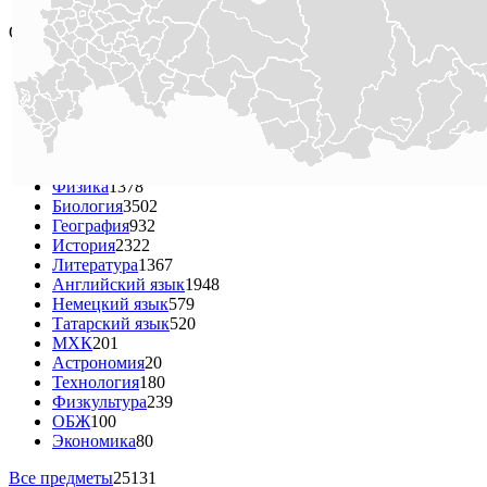
согласия редакции.
Онлайн тесты ЕГЭ
Математика
3594
Русский язык
3031
Обществознание
763
Информатика
1950
Химия
2281
Татарская лит-ра
144
Физика
1378
Биология
3502
География
932
История
2322
Литература
1367
Английский язык
1948
Немецкий язык
579
Татарский язык
520
МХК
201
Астрономия
20
Технология
180
Физкультура
239
ОБЖ
100
Экономика
80
Все предметы
25131