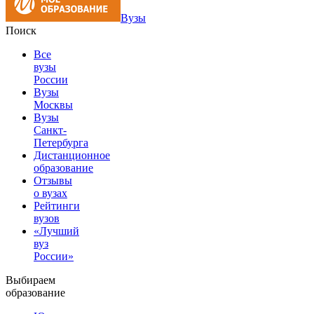
Вузы
Поиск
Все
вузы
России
Вузы
Москвы
Вузы
Санкт-
Петербурга
Дистанционное
образование
Отзывы
о вузах
Рейтинги
вузов
«Лучший
вуз
России»
Выбираем
образование