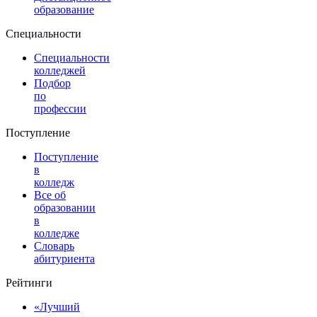
образование
Специальности
Специальности
колледжей
Подбор
по
профессии
Поступление
Поступление
в
колледж
Все об
образовании
в
колледже
Словарь
абитуриента
Рейтинги
«Лучший