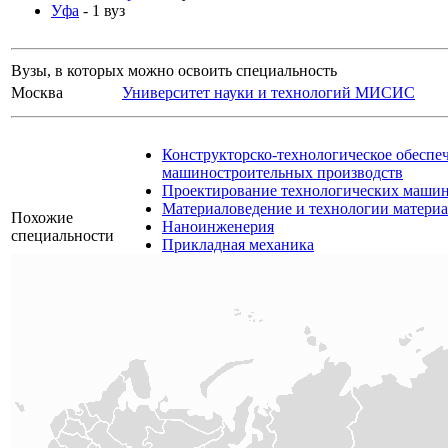
Уфа
- 1 вуз
Вузы, в которых можно освоить специальность
Москва
Университет науки и технологий МИСИС
Конструкторско-технологическое обеспе
машиностроительных производств
Проектирование технологических машин
Материаловедение и технологии матери
Похожие
Наноинженерия
специальности
Прикладная механика
Машиностроение
Металлургия
Технологические машины и оборудовани
Поищем по
техническое образование
,
технические специа
тегам?
образование
,
инженерные специальности
,
про
Материал подготовлен сайтом
www.moeobrazovanie.ru
Любое использование материала
страницы
допускается только