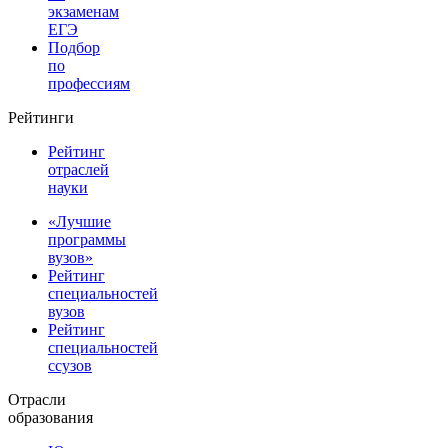
экзаменам
ЕГЭ
Подбор
по
профессиям
Рейтинги
Рейтинг
отраслей
науки
«Лучшие
программы
вузов»
Рейтинг
специальностей
вузов
Рейтинг
специальностей
ссузов
Отрасли
образования