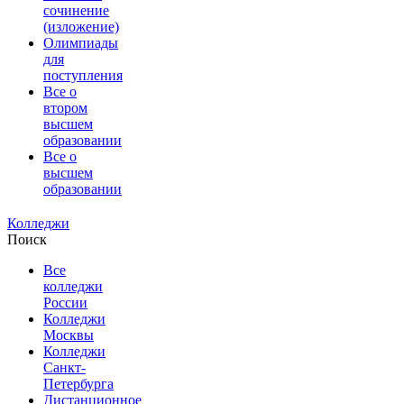
сочинение
(изложение)
Олимпиады
для
поступления
Все о
втором
высшем
образовании
Все о
высшем
образовании
Колледжи
Поиск
Все
колледжи
России
Колледжи
Москвы
Колледжи
Санкт-
Петербурга
Дистанционное