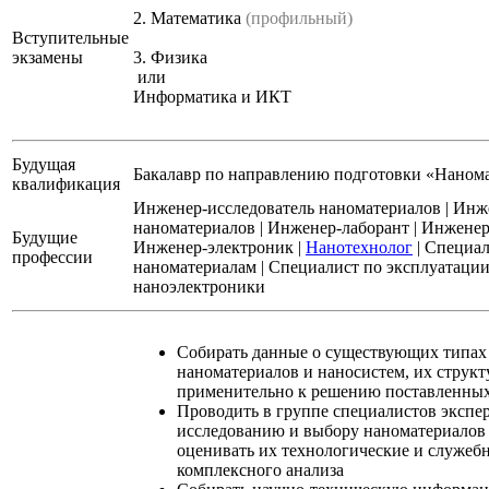
2.
Математика
(профильный)
Вступительные
экзамены
3.
Физика
или
Информатика и ИКТ
Будущая
Бакалавр по направлению подготовки «Наном
квалификация
Инженер-исследователь наноматериалов
|
Инже
наноматериалов
|
Инженер-лаборант
|
Инженер
Будущие
Инженер-электроник
|
Нанотехнолог
|
Специал
профессии
наноматериалам
|
Специалист по эксплуатации
наноэлектроники
Собирать данные о существующих типах
наноматериалов и наносистем, их структ
применительно к решению поставленных
Проводить в группе специалистов экспе
исследованию и выбору наноматериалов 
оценивать их технологические и служебн
комплексного анализа