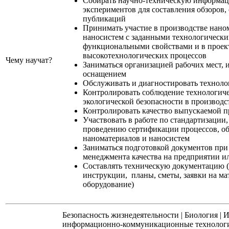
Собирать научно-техническую информац
экспериментов для составления обзоров,
публикаций
Принимать участие в производстве нано
наносистем с заданными технологическ
функциональными свойствами и в прое
высокотехнологических процессов
Чему научат?
Заниматься организацией рабочих мест, 
оснащением
Обслуживать и диагностировать техноло
Контролировать соблюдение технологич
экологической безопасности в производ
Контролировать качество выпускаемой 
Участвовать в работе по стандартизации,
проведению сертификации процессов, об
наноматериалов и наносистем
Заниматься подготовкой документов при
менеджмента качества на предприятии и
Составлять техническую документацию (
инструкции, планы, сметы, заявки на ма
оборудование)
Безопасность жизнедеятельности
|
Биология
|
И
информационно-коммуникационные технолог