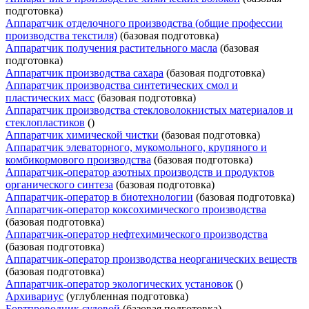
подготовка)
Аппаратчик отделочного производства (общие профессии
производства текстиля)
(базовая подготовка)
Аппаратчик получения растительного масла
(базовая
подготовка)
Аппаратчик производства сахара
(базовая подготовка)
Аппаратчик производства синтетических смол и
пластических масс
(базовая подготовка)
Аппаратчик производства стекловолокнистых материалов и
стеклопластиков
()
Аппаратчик химической чистки
(базовая подготовка)
Аппаратчик элеваторного, мукомольного, крупяного и
комбикормового производства
(базовая подготовка)
Аппаратчик-оператор азотных производств и продуктов
органического синтеза
(базовая подготовка)
Аппаратчик-оператор в биотехнологии
(базовая подготовка)
Аппаратчик-оператор коксохимического производства
(базовая подготовка)
Аппаратчик-оператор нефтехимического производства
(базовая подготовка)
Аппаратчик-оператор производства неорганических веществ
(базовая подготовка)
Аппаратчик-оператор экологических установок
()
Архивариус
(углубленная подготовка)
Бортпроводник судовой
(базовая подготовка)