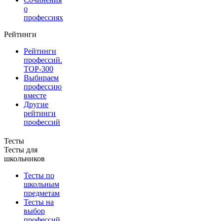
о
профессиях
Рейтинги
Рейтинги
профессий.
TOP-300
Выбираем
профессию
вместе
Другие
рейтинги
профессий
Тесты
Тесты для
школьников
Тесты по
школьным
предметам
Тесты на
выбор
профессий