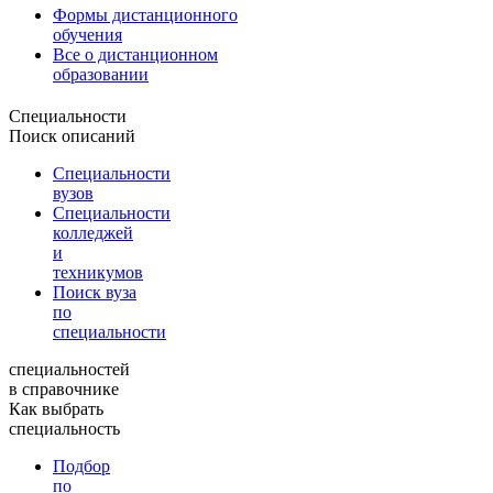
Формы дистанционного
обучения
Все о дистанционном
образовании
Специальности
Поиск описаний
Специальности
вузов
Специальности
колледжей
и
техникумов
Поиск вуза
по
специальности
специальностей
в справочнике
Как выбрать
специальность
Подбор
по