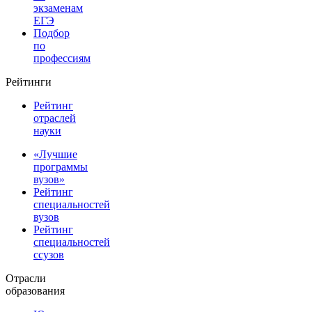
экзаменам
ЕГЭ
Подбор
по
профессиям
Рейтинги
Рейтинг
отраслей
науки
«Лучшие
программы
вузов»
Рейтинг
специальностей
вузов
Рейтинг
специальностей
ссузов
Отрасли
образования