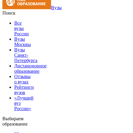
Вузы
Поиск
Все
вузы
России
Вузы
Москвы
Вузы
Санкт-
Петербурга
Дистанционное
образование
Отзывы
о вузах
Рейтинги
вузов
«Лучший
вуз
России»
Выбираем
образование