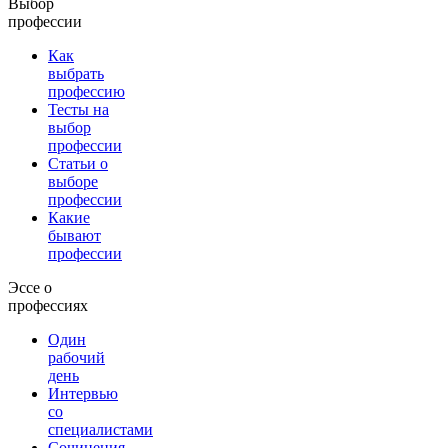
Выбор
профессии
Как
выбрать
профессию
Тесты на
выбор
профессии
Статьи о
выборе
профессии
Какие
бывают
профессии
Эссе о
профессиях
Один
рабочий
день
Интервью
со
специалистами
Сочинения