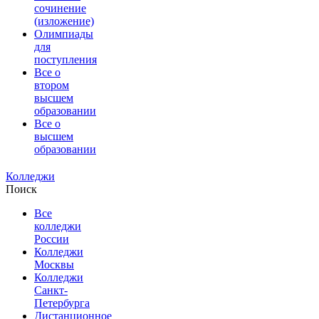
сочинение
(изложение)
Олимпиады
для
поступления
Все о
втором
высшем
образовании
Все о
высшем
образовании
Колледжи
Поиск
Все
колледжи
России
Колледжи
Москвы
Колледжи
Санкт-
Петербурга
Дистанционное