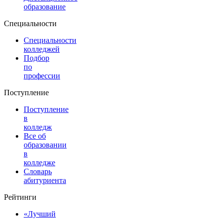
образование
Специальности
Специальности
колледжей
Подбор
по
профессии
Поступление
Поступление
в
колледж
Все об
образовании
в
колледже
Словарь
абитуриента
Рейтинги
«Лучший