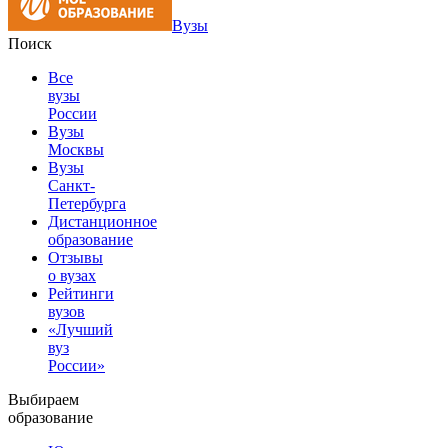
Вузы
Поиск
Все
вузы
России
Вузы
Москвы
Вузы
Санкт-
Петербурга
Дистанционное
образование
Отзывы
о вузах
Рейтинги
вузов
«Лучший
вуз
России»
Выбираем
образование