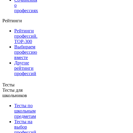
о
профессиях
Рейтинги
Рейтинги
профессий.
TOP-300
Выбираем
профессию
вместе
Другие
рейтинги
профессий
Тесты
Тесты для
школьников
Тесты по
школьным
предметам
Тесты на
выбор
профессий