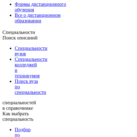
Формы дистанционного
обучения
Все о дистанционном
образовании
Специальности
Поиск описаний
Специальности
вузов
Специальности
колледжей
и
техникумов
Поиск вуза
по
специальности
специальностей
в справочнике
Как выбрать
специальность
Подбор
по