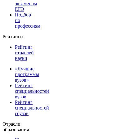
экзаменам
ЕГЭ
Подбор
по
профессиям
Рейтинги
Рейтинг
отраслей
науки
«Лучшие
программы
вузов»
Рейтинг
специальностей
вузов
Рейтинг
специальностей
ссузов
Отрасли
образования