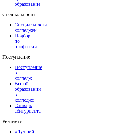
образование
Специальности
Специальности
колледжей
Подбор
по
профессии
Поступление
Поступление
в
колледж
Все об
образовании
в
колледже
Словарь
абитуриента
Рейтинги
«Лучший