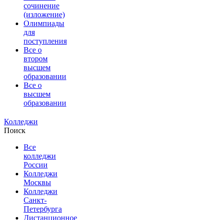
сочинение
(изложение)
Олимпиады
для
поступления
Все о
втором
высшем
образовании
Все о
высшем
образовании
Колледжи
Поиск
Все
колледжи
России
Колледжи
Москвы
Колледжи
Санкт-
Петербурга
Дистанционное