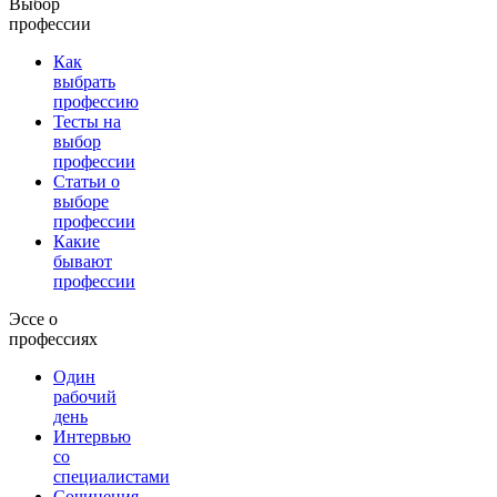
Выбор
профессии
Как
выбрать
профессию
Тесты на
выбор
профессии
Статьи о
выборе
профессии
Какие
бывают
профессии
Эссе о
профессиях
Один
рабочий
день
Интервью
со
специалистами
Сочинения