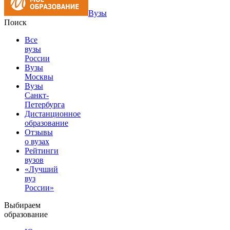
Вузы
Поиск
Все
вузы
России
Вузы
Москвы
Вузы
Санкт-
Петербурга
Дистанционное
образование
Отзывы
о вузах
Рейтинги
вузов
«Лучший
вуз
России»
Выбираем
образование