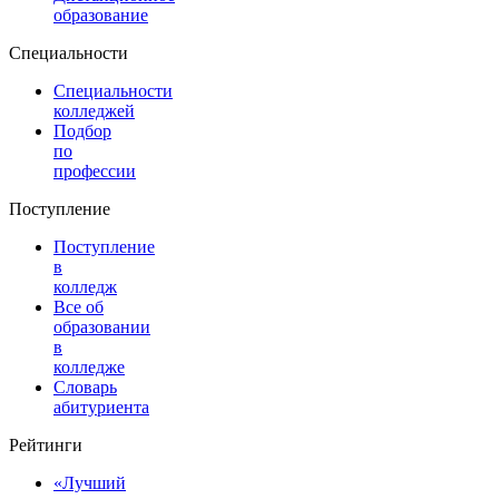
образование
Специальности
Специальности
колледжей
Подбор
по
профессии
Поступление
Поступление
в
колледж
Все об
образовании
в
колледже
Словарь
абитуриента
Рейтинги
«Лучший