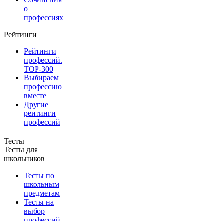
о
профессиях
Рейтинги
Рейтинги
профессий.
TOP-300
Выбираем
профессию
вместе
Другие
рейтинги
профессий
Тесты
Тесты для
школьников
Тесты по
школьным
предметам
Тесты на
выбор
профессий