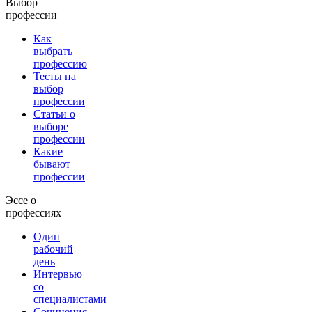
Выбор
профессии
Как
выбрать
профессию
Тесты на
выбор
профессии
Статьи о
выборе
профессии
Какие
бывают
профессии
Эссе о
профессиях
Один
рабочий
день
Интервью
со
специалистами
Сочинения