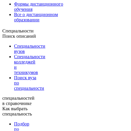
Формы дистанционного
обучения
Все о дистанционном
образовании
Специальности
Поиск описаний
Специальности
вузов
Специальности
колледжей
и
техникумов
Поиск вуза
по
специальности
специальностей
в справочнике
Как выбрать
специальность
Подбор
по