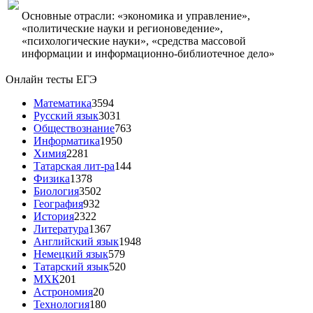
Основные отрасли: «экономика и управление»,
«политические науки и регионоведение»,
«психологические науки», «средства массовой
информации и информационно-библиотечное дело»
Онлайн тесты ЕГЭ
Математика
3594
Русский язык
3031
Обществознание
763
Информатика
1950
Химия
2281
Татарская лит-ра
144
Физика
1378
Биология
3502
География
932
История
2322
Литература
1367
Английский язык
1948
Немецкий язык
579
Татарский язык
520
МХК
201
Астрономия
20
Технология
180