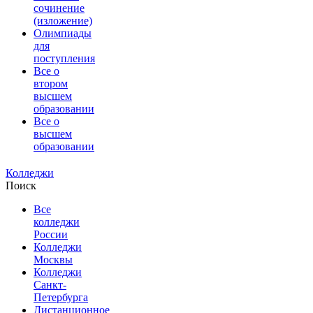
сочинение
(изложение)
Олимпиады
для
поступления
Все о
втором
высшем
образовании
Все о
высшем
образовании
Колледжи
Поиск
Все
колледжи
России
Колледжи
Москвы
Колледжи
Санкт-
Петербурга
Дистанционное