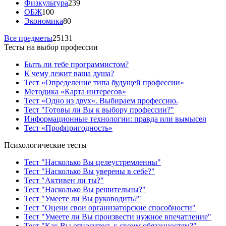
Физкультура
239
ОБЖ
100
Экономика
80
Все предметы
25131
Тесты на выбор профессии
Быть ли тебе программистом?
К чему лежит ваша душа?
Тест «Определение типа будущей профессии»
Методика «Карта интересов»
Тест «Одно из двух». Выбираем профессию.
Тест "Готовы ли Вы к выбору профессии?"
Информационные технологии: правда или вымысел
Тест «Профпригодность»
Психологические тесты
Тест "Насколько Вы целеустремленны"
Тест "Насколько Вы уверены в себе?"
Тест "Активен ли ты?"
Тест "Насколько Вы решительны?"
Тест "Умеете ли Вы руководить?"
Тест "Оцени свои организаторские способности"
Тест "Умеете ли Вы произвести нужное впечатление"
Тест "Как Вы относитесь к своим обязанностям?"