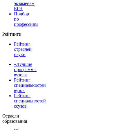
экзаменам
ЕГЭ
Подбор
по
профессиям
Рейтинги
Рейтинг
отраслей
науки
«Лучшие
программы
вузов»
Рейтинг
специальностей
вузов
Рейтинг
специальностей
ссузов
Отрасли
образования