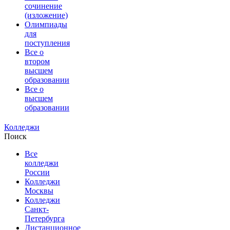
сочинение
(изложение)
Олимпиады
для
поступления
Все о
втором
высшем
образовании
Все о
высшем
образовании
Колледжи
Поиск
Все
колледжи
России
Колледжи
Москвы
Колледжи
Санкт-
Петербурга
Дистанционное