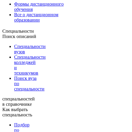
Формы дистанционного
обучения
Все о дистанционном
образовании
Специальности
Поиск описаний
Специальности
вузов
Специальности
колледжей
и
техникумов
Поиск вуза
по
специальности
специальностей
в справочнике
Как выбрать
специальность
Подбор
по