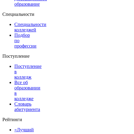
образование
Специальности
Специальности
колледжей
Подбор
по
профессии
Поступление
Поступление
в
колледж
Все об
образовании
в
колледже
Словарь
абитуриента
Рейтинги
«Лучший