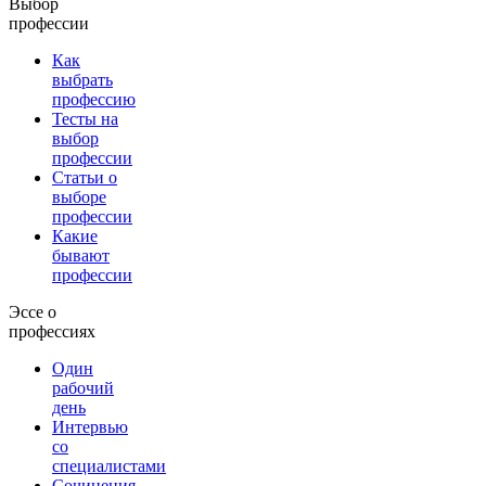
Выбор
профессии
Как
выбрать
профессию
Тесты на
выбор
профессии
Статьи о
выборе
профессии
Какие
бывают
профессии
Эссе о
профессиях
Один
рабочий
день
Интервью
со
специалистами
Сочинения