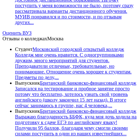
поступить у меня возможности не было, поэтому сразу
рассматривала варианты дистанционного обучения.
МУИВ понравился и по стоимости, и по отзывам
других...
Оценить ВУЗ
Отзывы о колледжах
Москва
Студент
Московский городской открытый колледж
Колледж мне очень нравится. С одногруппниками
дружим, много мероприятий для студентов.
Преподаватели отличные, требовательные, но
понимающие. Отношение очень хорошее к студентам.
Предметы по делу,...
Выпускник
Британский банковско-финансовый колледж
Записался на тестирование и пробное занятие просто
потому что бесплатно, хотелось узнать свой уровень
английского (школу закончил 15 лет назад). В итоге
сейчас занимаюсь в группе, нас 4 человека,...
Выпускник
Британский банковско-финансовый колледж
Выражаю благодарность ББФК, куда моя дочь ходила на
подготовку к сдаче ЕГЭ по английскому языку!
Получили 95 баллов, благодаря чему смогли своими
силами поступить в один из наших известнейших...