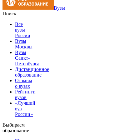
Вузы
Поиск
Все
вузы
России
Вузы
Москвы
Вузы
Санкт-
Петербурга
Дистанционное
образование
Отзывы
о вузах
Рейтинги
вузов
«Лучший
вуз
России»
Выбираем
образование