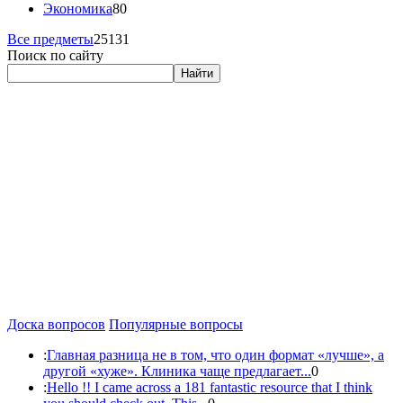
Экономика
80
Все предметы
25131
Поиск по сайту
Найти
Доска вопросов
Популярные вопросы
:
Главная разница не в том, что один формат «лучше», а
другой «хуже». Клиника чаще предлагает...
0
:
Hello !! I came across a 181 fantastic resource that I think