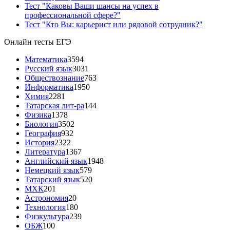
Тест "Каковы Ваши шансы на успех в
профессиональной сфере?"
Тест "Кто Вы: карьерист или рядовой сотрудник?"
Онлайн тесты ЕГЭ
Математика
3594
Русский язык
3031
Обществознание
763
Информатика
1950
Химия
2281
Татарская лит-ра
144
Физика
1378
Биология
3502
География
932
История
2322
Литература
1367
Английский язык
1948
Немецкий язык
579
Татарский язык
520
МХК
201
Астрономия
20
Технология
180
Физкультура
239
ОБЖ
100