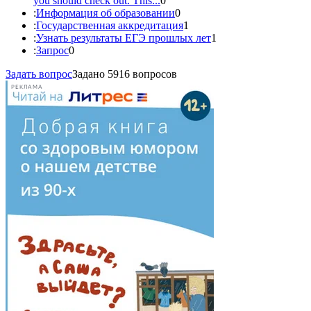
you should check out. This...
0
:
Информация об образовании
0
:
Государственная аккредитация
1
:
Узнать результаты ЕГЭ прошлых лет
1
:
Запрос
0
Задать вопрос
Задано 5916 вопросов
РЕКЛАМА