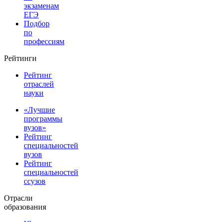
экзаменам
ЕГЭ
Подбор
по
профессиям
Рейтинги
Рейтинг
отраслей
науки
«Лучшие
программы
вузов»
Рейтинг
специальностей
вузов
Рейтинг
специальностей
ссузов
Отрасли
образования