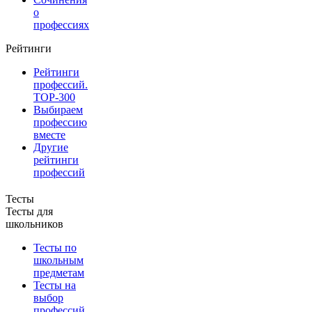
о
профессиях
Рейтинги
Рейтинги
профессий.
TOP-300
Выбираем
профессию
вместе
Другие
рейтинги
профессий
Тесты
Тесты для
школьников
Тесты по
школьным
предметам
Тесты на
выбор
профессий