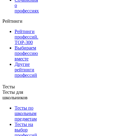
о
профессиях
Рейтинги
Рейтинги
профессий.
TOP-300
Выбираем
профессию
вместе
Другие
рейтинги
профессий
Тесты
Тесты для
школьников
Тесты по
школьным
предметам
Тесты на
выбор
профессий