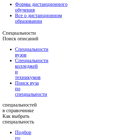
Формы дистанционного
обучения
Все о дистанционном
образовании
Специальности
Поиск описаний
Специальности
вузов
Специальности
колледжей
и
техникумов
Поиск вуза
по
специальности
специальностей
в справочнике
Как выбрать
специальность
Подбор
по