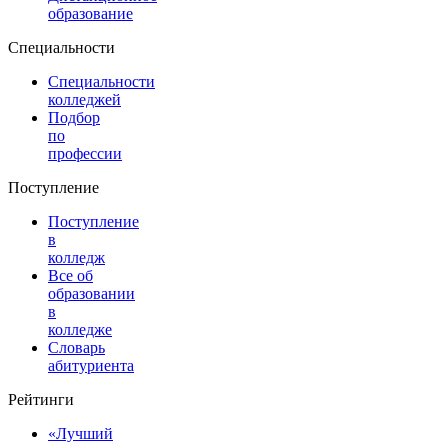
образование
Специальности
Специальности
колледжей
Подбор
по
профессии
Поступление
Поступление
в
колледж
Все об
образовании
в
колледже
Словарь
абитуриента
Рейтинги
«Лучший