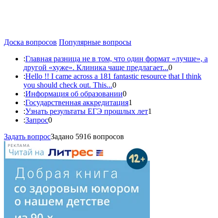
Доска вопросов
Популярные вопросы
:
Главная разница не в том, что один формат «лучше», а
другой «хуже». Клиника чаще предлагает...
0
:
Hello !! I came across a 181 fantastic resource that I think
you should check out. This...
0
:
Информация об образовании
0
:
Государственная аккредитация
1
:
Узнать результаты ЕГЭ прошлых лет
1
:
Запрос
0
Задать вопрос
Задано 5916 вопросов
РЕКЛАМА