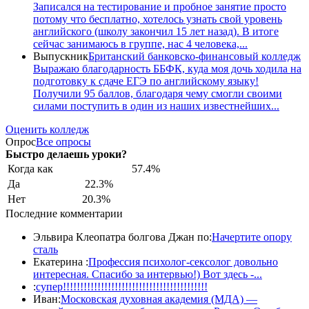
Записался на тестирование и пробное занятие просто
потому что бесплатно, хотелось узнать свой уровень
английского (школу закончил 15 лет назад). В итоге
сейчас занимаюсь в группе, нас 4 человека,...
Выпускник
Британский банковско-финансовый колледж
Выражаю благодарность ББФК, куда моя дочь ходила на
подготовку к сдаче ЕГЭ по английскому языку!
Получили 95 баллов, благодаря чему смогли своими
силами поступить в один из наших известнейших...
Оценить колледж
Опрос
Все опросы
Быстро делаешь уроки?
Когда как
57.4%
Да
22.3%
Нет
20.3%
Последние комментарии
Эльвира Клеопатра болгова Джан по:
Начертите опору
сталь
Екатерина :
Профессия психолог-сексолог довольно
интересная. Спасибо за интервью!) Вот здесь -...
:
супер!!!!!!!!!!!!!!!!!!!!!!!!!!!!!!!!!!!!!!!!!!
Иван:
Московская духовная академия (МДА) —