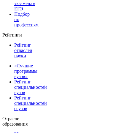
экзаменам
ЕГЭ
Подбор
по
профессиям
Рейтинги
Рейтинг
отраслей
науки
«Лучшие
программы
вузов»
Рейтинг
специальностей
вузов
Рейтинг
специальностей
ссузов
Отрасли
образования