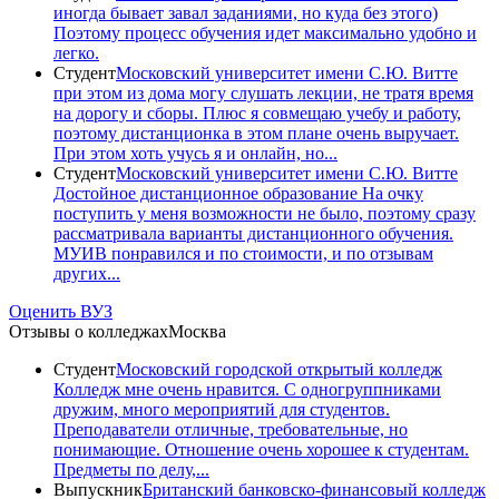
иногда бывает завал заданиями, но куда без этого)
Поэтому процесс обучения идет максимально удобно и
легко.
Студент
Московский университет имени С.Ю. Витте
при этом из дома могу слушать лекции, не тратя время
на дорогу и сборы. Плюс я совмещаю учебу и работу,
поэтому дистанционка в этом плане очень выручает.
При этом хоть учусь я и онлайн, но...
Студент
Московский университет имени С.Ю. Витте
Достойное дистанционное образование На очку
поступить у меня возможности не было, поэтому сразу
рассматривала варианты дистанционного обучения.
МУИВ понравился и по стоимости, и по отзывам
других...
Оценить ВУЗ
Отзывы о колледжах
Москва
Студент
Московский городской открытый колледж
Колледж мне очень нравится. С одногруппниками
дружим, много мероприятий для студентов.
Преподаватели отличные, требовательные, но
понимающие. Отношение очень хорошее к студентам.
Предметы по делу,...
Выпускник
Британский банковско-финансовый колледж