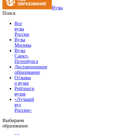
Вузы
Поиск
Все
вузы
России
Вузы
Москвы
Вузы
Санкт-
Петербурга
Дистанционное
образование
Отзывы
о вузах
Рейтинги
вузов
«Лучший
вуз
России»
Выбираем
образование