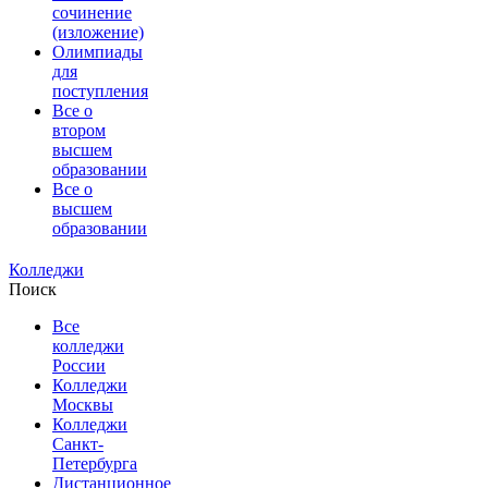
сочинение
(изложение)
Олимпиады
для
поступления
Все о
втором
высшем
образовании
Все о
высшем
образовании
Колледжи
Поиск
Все
колледжи
России
Колледжи
Москвы
Колледжи
Санкт-
Петербурга
Дистанционное