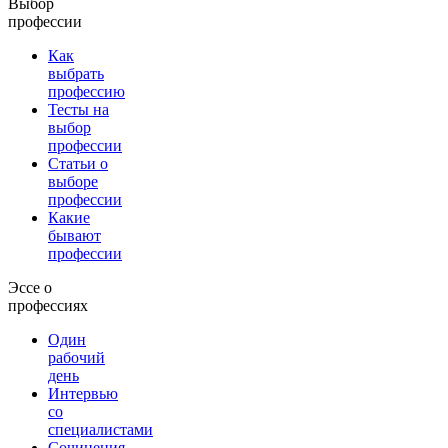
Выбор
профессии
Как
выбрать
профессию
Тесты на
выбор
профессии
Статьи о
выборе
профессии
Какие
бывают
профессии
Эссе о
профессиях
Один
рабочий
день
Интервью
со
специалистами
Сочинения