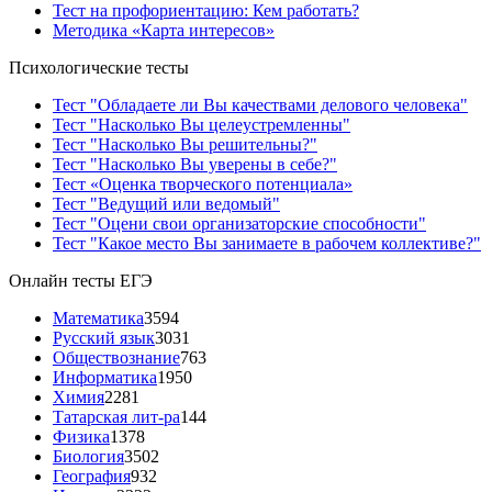
Тест на профориентацию: Кем работать?
Методика «Карта интересов»
Психологические тесты
Тест "Обладаете ли Вы качествами делового человека"
Тест "Насколько Вы целеустремленны"
Тест "Насколько Вы решительны?"
Тест "Насколько Вы уверены в себе?"
Тест «Оценка творческого потенциала»
Тест "Ведущий или ведомый"
Тест "Оцени свои организаторские способности"
Тест "Какое место Вы занимаете в рабочем коллективе?"
Онлайн тесты ЕГЭ
Математика
3594
Русский язык
3031
Обществознание
763
Информатика
1950
Химия
2281
Татарская лит-ра
144
Физика
1378
Биология
3502
География
932