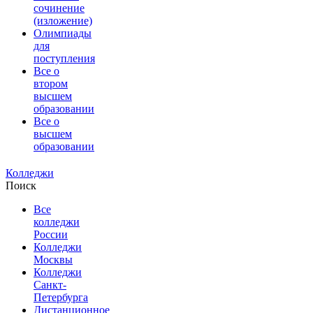
сочинение
(изложение)
Олимпиады
для
поступления
Все о
втором
высшем
образовании
Все о
высшем
образовании
Колледжи
Поиск
Все
колледжи
России
Колледжи
Москвы
Колледжи
Санкт-
Петербурга
Дистанционное