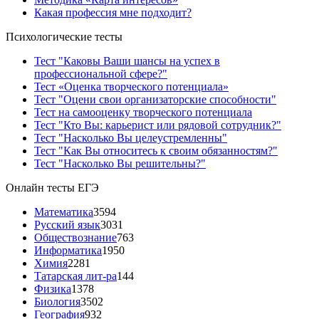
Какая профессия мне подходит?
Психологические тесты
Тест "Каковы Ваши шансы на успех в
профессиональной сфере?"
Тест «Оценка творческого потенциала»
Тест "Оцени свои организаторские способности"
Тест на самооценку творческого потенциала
Тест "Кто Вы: карьерист или рядовой сотрудник?"
Тест "Насколько Вы целеустремленны"
Тест "Как Вы относитесь к своим обязанностям?"
Тест "Насколько Вы решительны?"
Онлайн тесты ЕГЭ
Математика
3594
Русский язык
3031
Обществознание
763
Информатика
1950
Химия
2281
Татарская лит-ра
144
Физика
1378
Биология
3502
География
932