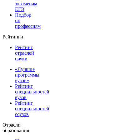
экзаменам
ЕГЭ
Подбор
по
профессиям
Рейтинги
Рейтинг
отраслей
науки
«Лучшие
программы
вузов»
Рейтинг
специальностей
вузов
Рейтинг
специальностей
ссузов
Отрасли
образования