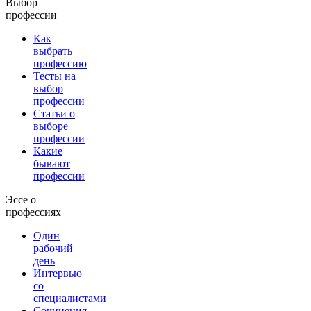
Выбор
профессии
Как
выбрать
профессию
Тесты на
выбор
профессии
Статьи о
выборе
профессии
Какие
бывают
профессии
Эссе о
профессиях
Один
рабочий
день
Интервью
со
специалистами
Сочинения