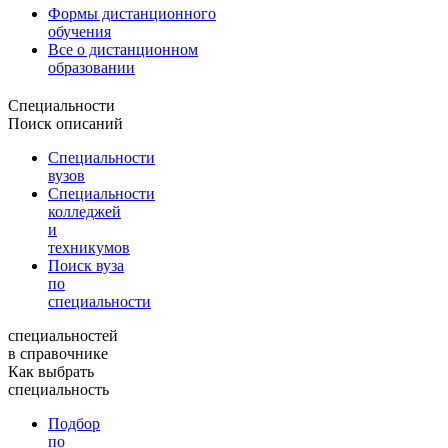
Формы дистанционного
обучения
Все о дистанционном
образовании
Специальности
Поиск описаний
Специальности
вузов
Специальности
колледжей
и
техникумов
Поиск вуза
по
специальности
специальностей
в справочнике
Как выбрать
специальность
Подбор
по