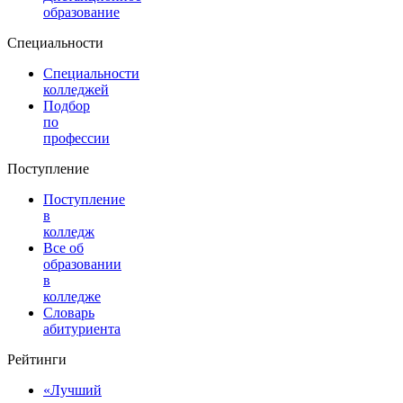
образование
Специальности
Специальности
колледжей
Подбор
по
профессии
Поступление
Поступление
в
колледж
Все об
образовании
в
колледже
Словарь
абитуриента
Рейтинги
«Лучший