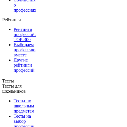
о
профессиях
Рейтинги
Рейтинги
профессий.
TOP-300
Выбираем
профессию
вместе
Другие
рейтинги
профессий
Тесты
Тесты для
школьников
Тесты по
школьным
предметам
Тесты на
выбор
профессий