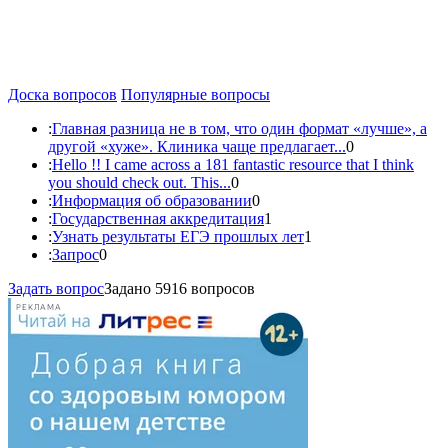
Доска вопросов
Популярные вопросы
:
Главная разница не в том, что один формат «лучше», а
другой «хуже». Клиника чаще предлагает...
0
:
Hello !! I came across a 181 fantastic resource that I think
you should check out. This...
0
:
Информация об образовании
0
:
Государственная аккредитация
1
:
Узнать результаты ЕГЭ прошлых лет
1
:
Запрос
0
Задать вопрос
Задано 5916 вопросов
РЕКЛАМА