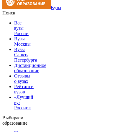
Вузы
Поиск
Все
вузы
России
Вузы
Москвы
Вузы
Санкт-
Петербурга
Дистанционное
образование
Отзывы
о вузах
Рейтинги
вузов
«Лучший
вуз
России»
Выбираем
образование