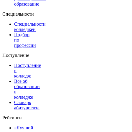
образование
Специальности
Специальности
колледжей
Подбор
по
профессии
Поступление
Поступление
в
колледж
Все об
образовании
в
колледже
Словарь
абитуриента
Рейтинги
«Лучший