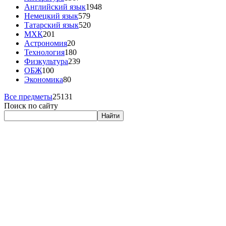
Английский язык
1948
Немецкий язык
579
Татарский язык
520
МХК
201
Астрономия
20
Технология
180
Физкультура
239
ОБЖ
100
Экономика
80
Все предметы
25131
Поиск по сайту
Найти