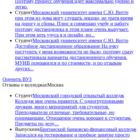
Поэтому процесс обучения идет максимально удобно и
легко.
Студент
Московский университет имени С.Ю. Витте
при этом из дома могу слушать лекции, не тратя время
на дорогу и сборы. Плюс я совмещаю учебу и работу,
поэтому дистанционка в этом плане очень выручает.
При этом хоть учусь я и онлайн, но...
Студент
Московский университет имени С.Ю. Витте
Достойное дистанционное образование На очку
поступить у меня возможности не было, поэтому сразу
рассматривала варианты дистанционного обучения.
МУИВ понравился и по стоимости, и по отзывам
других...
Оценить ВУЗ
Отзывы о колледжах
Москва
Студент
Московский городской открытый колледж
Колледж мне очень нравится. С одногруппниками
дружим, много мероприятий для студентов.
Преподаватели отличные, требовательные, но
понимающие. Отношение очень хорошее к студентам.
Предметы по делу,...
Выпускник
Британский банковско-финансовый колледж
Записался на тестирование и пробное занятие просто