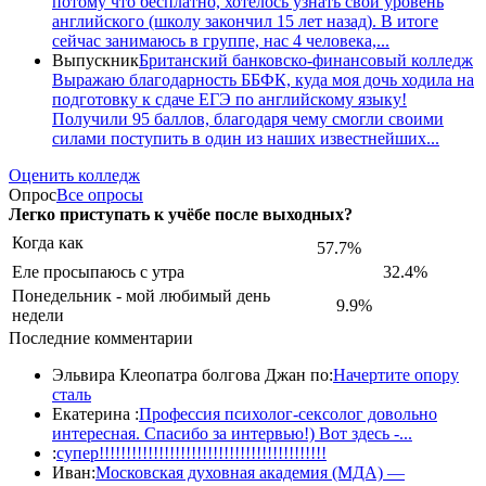
потому что бесплатно, хотелось узнать свой уровень
английского (школу закончил 15 лет назад). В итоге
сейчас занимаюсь в группе, нас 4 человека,...
Выпускник
Британский банковско-финансовый колледж
Выражаю благодарность ББФК, куда моя дочь ходила на
подготовку к сдаче ЕГЭ по английскому языку!
Получили 95 баллов, благодаря чему смогли своими
силами поступить в один из наших известнейших...
Оценить колледж
Опрос
Все опросы
Легко приступать к учёбе после выходных?
Когда как
57.7%
Еле просыпаюсь с утра
32.4%
Понедельник - мой любимый день
9.9%
недели
Последние комментарии
Эльвира Клеопатра болгова Джан по:
Начертите опору
сталь
Екатерина :
Профессия психолог-сексолог довольно
интересная. Спасибо за интервью!) Вот здесь -...
:
супер!!!!!!!!!!!!!!!!!!!!!!!!!!!!!!!!!!!!!!!!!!
Иван:
Московская духовная академия (МДА) —