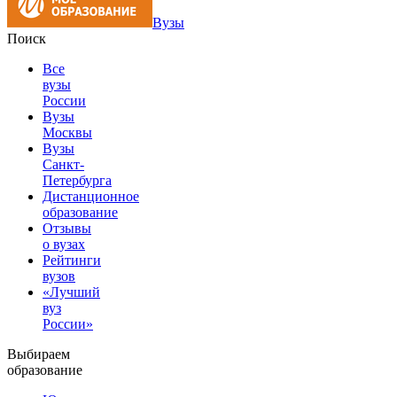
Вузы
Поиск
Все
вузы
России
Вузы
Москвы
Вузы
Санкт-
Петербурга
Дистанционное
образование
Отзывы
о вузах
Рейтинги
вузов
«Лучший
вуз
России»
Выбираем
образование