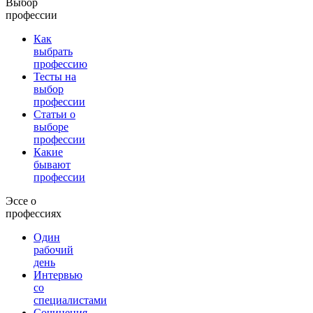
Выбор
профессии
Как
выбрать
профессию
Тесты на
выбор
профессии
Статьи о
выборе
профессии
Какие
бывают
профессии
Эссе о
профессиях
Один
рабочий
день
Интервью
со
специалистами
Сочинения