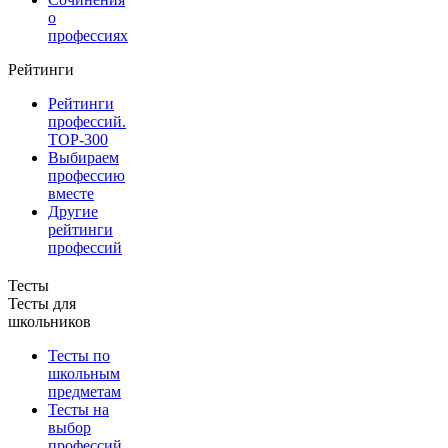
о
профессиях
Рейтинги
Рейтинги
профессий.
TOP-300
Выбираем
профессию
вместе
Другие
рейтинги
профессий
Тесты
Тесты для
школьников
Тесты по
школьным
предметам
Тесты на
выбор
профессий