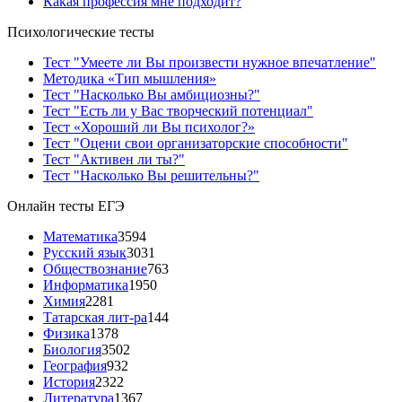
Какая профессия мне подходит?
Психологические тесты
Тест "Умеете ли Вы произвести нужное впечатление"
Методика «Тип мышления»
Тест "Насколько Вы амбициозны?"
Тест "Есть ли у Вас творческий потенциал"
Тест «Хороший ли Вы психолог?»
Тест "Оцени свои организаторские способности"
Тест "Активен ли ты?"
Тест "Насколько Вы решительны?"
Онлайн тесты ЕГЭ
Математика
3594
Русский язык
3031
Обществознание
763
Информатика
1950
Химия
2281
Татарская лит-ра
144
Физика
1378
Биология
3502
География
932
История
2322
Литература
1367