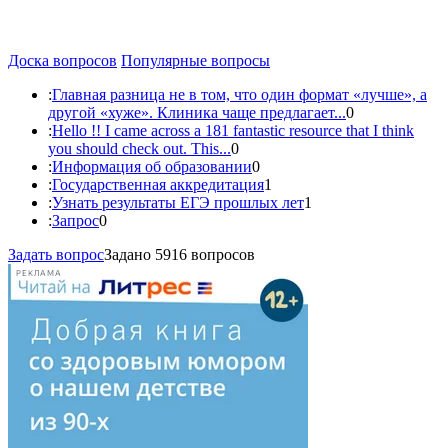
Доска вопросов
Популярные вопросы
:
Главная разница не в том, что один формат «лучше», а
другой «хуже». Клиника чаще предлагает...
0
:
Hello !! I came across a 181 fantastic resource that I think
you should check out. This...
0
:
Информация об образовании
0
:
Государственная аккредитация
1
:
Узнать результаты ЕГЭ прошлых лет
1
:
Запрос
0
Задать вопрос
Задано 5916 вопросов
РЕКЛАМА