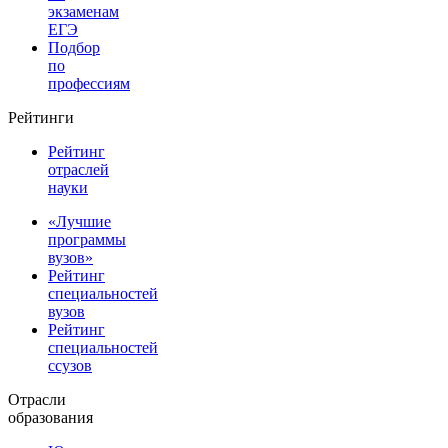
экзаменам
ЕГЭ
Подбор
по
профессиям
Рейтинги
Рейтинг
отраслей
науки
«Лучшие
программы
вузов»
Рейтинг
специальностей
вузов
Рейтинг
специальностей
ссузов
Отрасли
образования