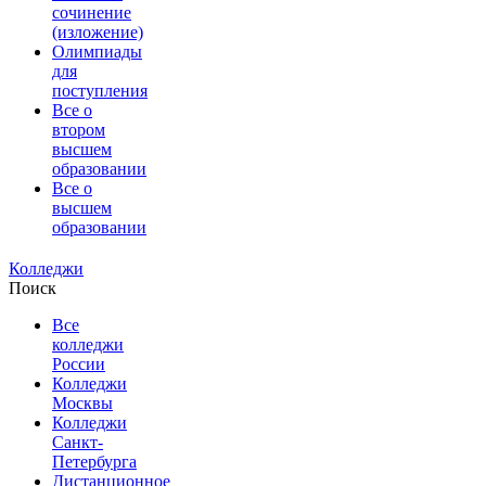
сочинение
(изложение)
Олимпиады
для
поступления
Все о
втором
высшем
образовании
Все о
высшем
образовании
Колледжи
Поиск
Все
колледжи
России
Колледжи
Москвы
Колледжи
Санкт-
Петербурга
Дистанционное