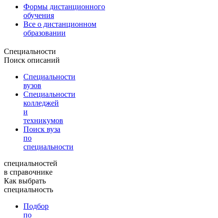
Формы дистанционного
обучения
Все о дистанционном
образовании
Специальности
Поиск описаний
Специальности
вузов
Специальности
колледжей
и
техникумов
Поиск вуза
по
специальности
специальностей
в справочнике
Как выбрать
специальность
Подбор
по