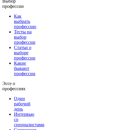
Выбор
профессии
Как
выбрать
профессию
Тесты на
выбор
профессии
Статьи о
выборе
профессии
Какие
бывают
профессии
Эссе о
профессиях
Один
рабочий
день
Интервью
со
специалистами
Сочинения