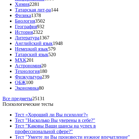
Химия
2281
Татарская лит-ра
144
Физика
1378
Биология
3502
География
932
История
2322
Литература
1367
Английский язык
1948
Немецкий язык
579
Татарский язык
520
МХК
201
Астрономия
20
Технология
180
Физкультура
239
ОБЖ
100
Экономика
80
Все предметы
25131
Психологические тесты
Тест «Хороший ли Вы психолог?»
Тест "Насколько Вы уверены в себе?"
Тест "Каковы Ваши шансы на успех в
профессиональной сфере?"
Тест "Умеете ли Вы произвести нужное впечатление"