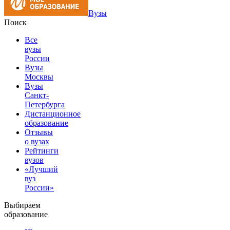
Вузы
Поиск
Все
вузы
России
Вузы
Москвы
Вузы
Санкт-
Петербурга
Дистанционное
образование
Отзывы
о вузах
Рейтинги
вузов
«Лучший
вуз
России»
Выбираем
образование