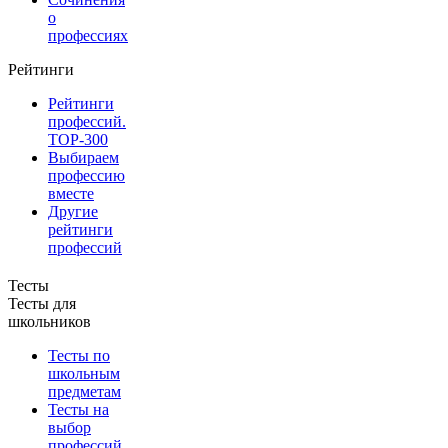
о
профессиях
Рейтинги
Рейтинги
профессий.
TOP-300
Выбираем
профессию
вместе
Другие
рейтинги
профессий
Тесты
Тесты для
школьников
Тесты по
школьным
предметам
Тесты на
выбор
профессий