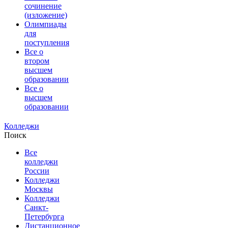
сочинение
(изложение)
Олимпиады
для
поступления
Все о
втором
высшем
образовании
Все о
высшем
образовании
Колледжи
Поиск
Все
колледжи
России
Колледжи
Москвы
Колледжи
Санкт-
Петербурга
Дистанционное