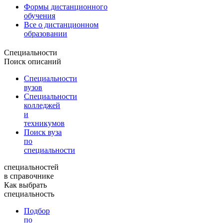
Формы дистанционного
обучения
Все о дистанционном
образовании
Специальности
Поиск описаний
Специальности
вузов
Специальности
колледжей
и
техникумов
Поиск вуза
по
специальности
специальностей
в справочнике
Как выбрать
специальность
Подбор
по