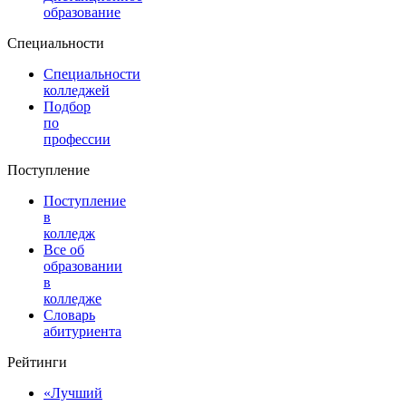
образование
Специальности
Специальности
колледжей
Подбор
по
профессии
Поступление
Поступление
в
колледж
Все об
образовании
в
колледже
Словарь
абитуриента
Рейтинги
«Лучший