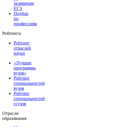
экзаменам
ЕГЭ
Подбор
по
профессиям
Рейтинги
Рейтинг
отраслей
науки
«Лучшие
программы
вузов»
Рейтинг
специальностей
вузов
Рейтинг
специальностей
ссузов
Отрасли
образования