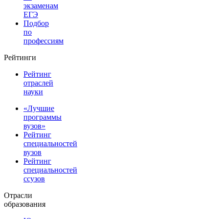
экзаменам
ЕГЭ
Подбор
по
профессиям
Рейтинги
Рейтинг
отраслей
науки
«Лучшие
программы
вузов»
Рейтинг
специальностей
вузов
Рейтинг
специальностей
ссузов
Отрасли
образования