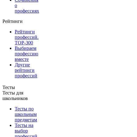
о
профессиях
Рейтинги
Рейтинги
профессий.
TOP-300
Выбираем
профессию
вместе
Другие
рейтинги
профессий
Тесты
Тесты для
школьников
Тесты по
школьным
предметам
Тесты на
выбор
профессий