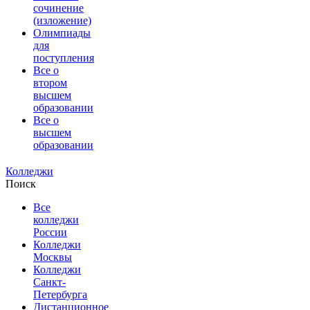
сочинение
(изложение)
Олимпиады
для
поступления
Все о
втором
высшем
образовании
Все о
высшем
образовании
Колледжи
Поиск
Все
колледжи
России
Колледжи
Москвы
Колледжи
Санкт-
Петербурга
Дистанционное