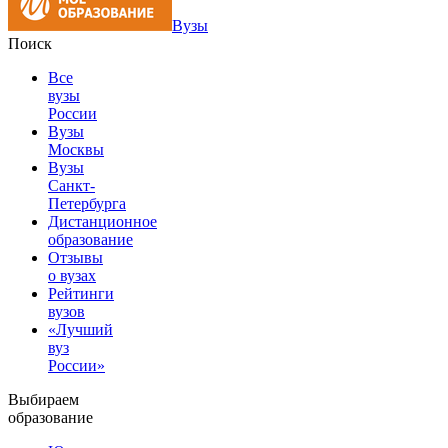
Вузы
Поиск
Все
вузы
России
Вузы
Москвы
Вузы
Санкт-
Петербурга
Дистанционное
образование
Отзывы
о вузах
Рейтинги
вузов
«Лучший
вуз
России»
Выбираем
образование