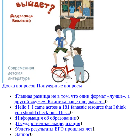
Доска вопросов
Популярные вопросы
:
Главная разница не в том, что один формат «лучше», а
другой «хуже». Клиника чаще предлагает...
0
:
Hello !! I came across a 181 fantastic resource that I think
you should check out. This...
0
:
Информация об образовании
0
:
Государственная аккредитация
1
:
Узнать результаты ЕГЭ прошлых лет
1
:
Запрос
0