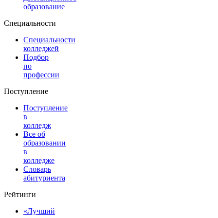
образование
Специальности
Специальности
колледжей
Подбор
по
профессии
Поступление
Поступление
в
колледж
Все об
образовании
в
колледже
Словарь
абитуриента
Рейтинги
«Лучший