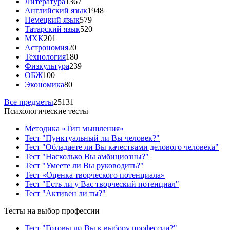
Литература
1367
Английский язык
1948
Немецкий язык
579
Татарский язык
520
МХК
201
Астрономия
20
Технология
180
Физкультура
239
ОБЖ
100
Экономика
80
Все предметы
25131
Психологические тесты
Методика «Тип мышления»
Тест "Пунктуальный ли Вы человек?"
Тест "Обладаете ли Вы качествами делового человека"
Тест "Насколько Вы амбициозны?"
Тест "Умеете ли Вы руководить?"
Тест «Оценка творческого потенциала»
Тест "Есть ли у Вас творческий потенциал"
Тест "Активен ли ты?"
Тесты на выбор профессии
Тест "Готовы ли Вы к выбору профессии?"