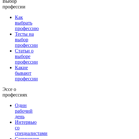
Выбор
профессии
Как
выбрать
профессию
Тесты на
выбор
профессии
Статьи о
выборе
профессии
Какие
бывают
профессии
Эссе о
профессиях
Один
рабочий
день
Интервью
со
специалистами
Сочинения