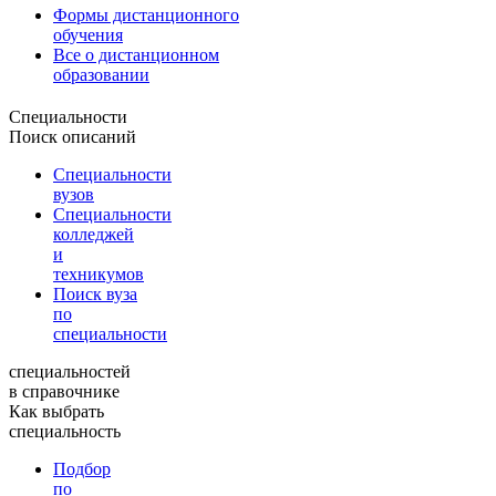
Формы дистанционного
обучения
Все о дистанционном
образовании
Специальности
Поиск описаний
Специальности
вузов
Специальности
колледжей
и
техникумов
Поиск вуза
по
специальности
специальностей
в справочнике
Как выбрать
специальность
Подбор
по