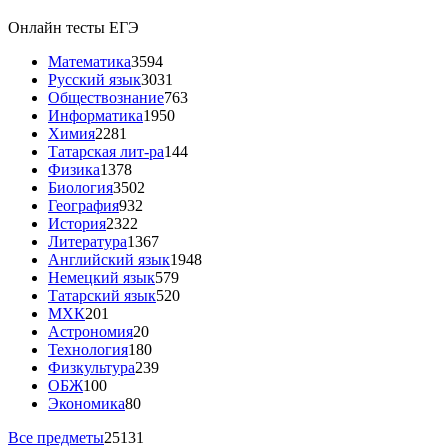
Онлайн тесты ЕГЭ
Математика
3594
Русский язык
3031
Обществознание
763
Информатика
1950
Химия
2281
Татарская лит-ра
144
Физика
1378
Биология
3502
География
932
История
2322
Литература
1367
Английский язык
1948
Немецкий язык
579
Татарский язык
520
МХК
201
Астрономия
20
Технология
180
Физкультура
239
ОБЖ
100
Экономика
80
Все предметы
25131