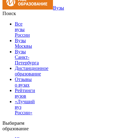
Вузы
Поиск
Все
вузы
России
Вузы
Москвы
Вузы
Санкт-
Петербурга
Дистанционное
образование
Отзывы
о вузах
Рейтинги
вузов
«Лучший
вуз
России»
Выбираем
образование