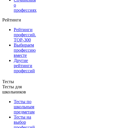
о
профессиях
Рейтинги
Рейтинги
профессий.
TOP-300
Выбираем
профессию
вместе
Другие
рейтинги
профессий
Тесты
Тесты для
школьников
Тесты по
школьным
предметам
Тесты на
выбор
профессий