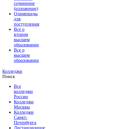
сочинение
(изложение)
Олимпиады
для
поступления
Все о
втором
высшем
образовании
Все о
высшем
образовании
Колледжи
Поиск
Все
колледжи
России
Колледжи
Москвы
Колледжи
Санкт-
Петербурга
Дистанционное