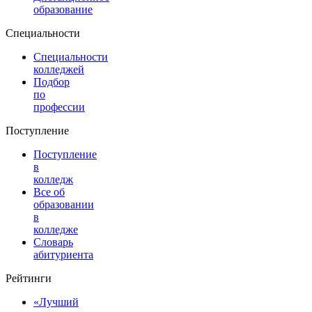
образование
Специальности
Специальности
колледжей
Подбор
по
профессии
Поступление
Поступление
в
колледж
Все об
образовании
в
колледже
Словарь
абитуриента
Рейтинги
«Лучший