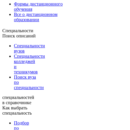
Формы дистанционного
обучения
Все о дистанционном
образовании
Специальности
Поиск описаний
Специальности
вузов
Специальности
колледжей
и
техникумов
Поиск вуза
по
специальности
специальностей
в справочнике
Как выбрать
специальность
Подбор
по