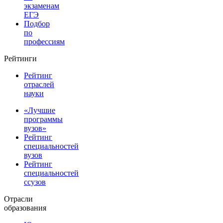
экзаменам
ЕГЭ
Подбор
по
профессиям
Рейтинги
Рейтинг
отраслей
науки
«Лучшие
программы
вузов»
Рейтинг
специальностей
вузов
Рейтинг
специальностей
ссузов
Отрасли
образования