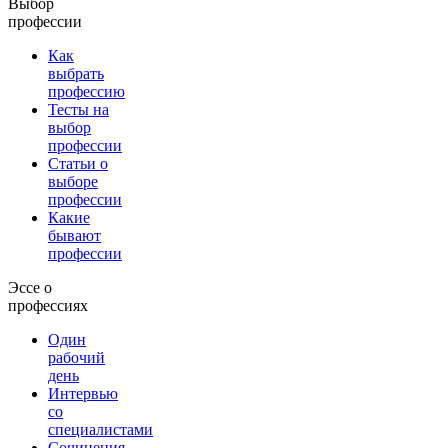
Выбор
профессии
Как
выбрать
профессию
Тесты на
выбор
профессии
Статьи о
выборе
профессии
Какие
бывают
профессии
Эссе о
профессиях
Один
рабочий
день
Интервью
со
специалистами
Сочинения