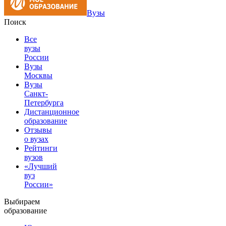
Вузы
Поиск
Все
вузы
России
Вузы
Москвы
Вузы
Санкт-
Петербурга
Дистанционное
образование
Отзывы
о вузах
Рейтинги
вузов
«Лучший
вуз
России»
Выбираем
образование