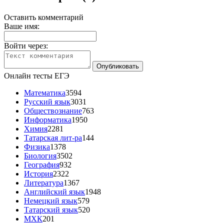
Оставить комментарий
Ваше имя:
Войти через:
Онлайн тесты ЕГЭ
Математика
3594
Русский язык
3031
Обществознание
763
Информатика
1950
Химия
2281
Татарская лит-ра
144
Физика
1378
Биология
3502
География
932
История
2322
Литература
1367
Английский язык
1948
Немецкий язык
579
Татарский язык
520
МХК
201