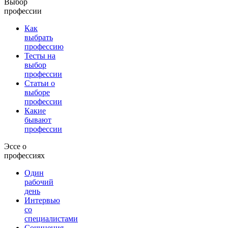
Выбор
профессии
Как
выбрать
профессию
Тесты на
выбор
профессии
Статьи о
выборе
профессии
Какие
бывают
профессии
Эссе о
профессиях
Один
рабочий
день
Интервью
со
специалистами
Сочинения