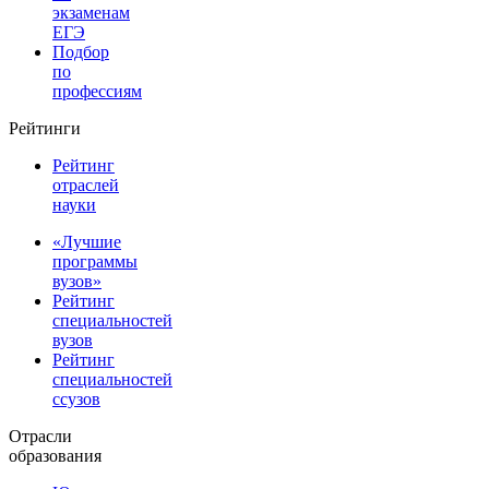
экзаменам
ЕГЭ
Подбор
по
профессиям
Рейтинги
Рейтинг
отраслей
науки
«Лучшие
программы
вузов»
Рейтинг
специальностей
вузов
Рейтинг
специальностей
ссузов
Отрасли
образования