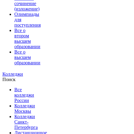
сочинение
(изложение)
Олимпиады
для
поступления
Все о
втором
высшем
образовании
Все о
высшем
образовании
Колледжи
Поиск
Все
колледжи
России
Колледжи
Москвы
Колледжи
Санкт-
Петербурга
Дистанционное