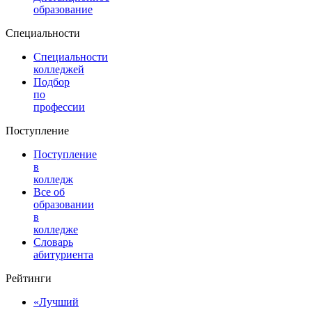
образование
Специальности
Специальности
колледжей
Подбор
по
профессии
Поступление
Поступление
в
колледж
Все об
образовании
в
колледже
Словарь
абитуриента
Рейтинги
«Лучший