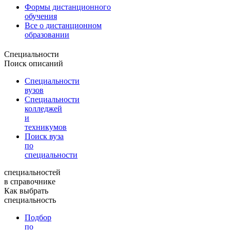
Формы дистанционного
обучения
Все о дистанционном
образовании
Специальности
Поиск описаний
Специальности
вузов
Специальности
колледжей
и
техникумов
Поиск вуза
по
специальности
специальностей
в справочнике
Как выбрать
специальность
Подбор
по