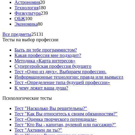
Астрономия
20
Технология
180
Физкультура
239
ОБЖ
100
Экономика
80
Все предметы
25131
Тесты на выбор профессии
Быть ли тебе программистом?
Какая профессия мне подходит?
Методика «Карта интересов»
Супергеройская профессия будущего
Тест «Одно из двух». Выбираем профессию.
Информационные технологии: правда или вымысел
Тест «Определение типа будущей профессии»
К чему лежит ваша душа?
Психологические тесты
Тест "Насколько Вы решительны?"
Тест "Как Вы относитесь к своим обязанностям?"
Тест «Оценка творческого потенциала»
Тест "Кто Вы - капитан, рулевой или пассажир?"
Тест "Активен ли ты?"