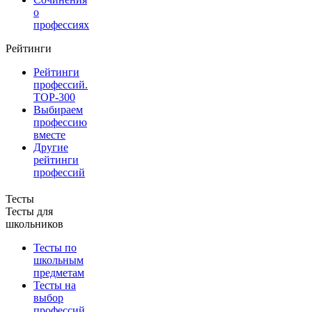
о
профессиях
Рейтинги
Рейтинги
профессий.
TOP-300
Выбираем
профессию
вместе
Другие
рейтинги
профессий
Тесты
Тесты для
школьников
Тесты по
школьным
предметам
Тесты на
выбор
профессий