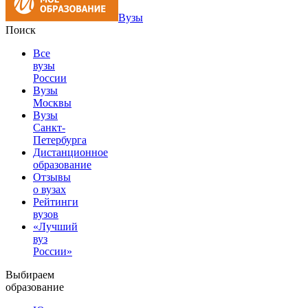
Вузы
Поиск
Все
вузы
России
Вузы
Москвы
Вузы
Санкт-
Петербурга
Дистанционное
образование
Отзывы
о вузах
Рейтинги
вузов
«Лучший
вуз
России»
Выбираем
образование