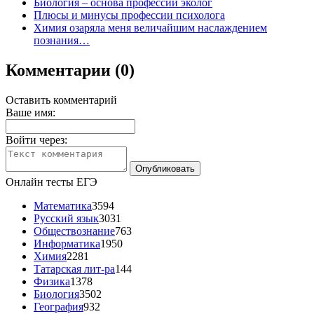
Биология – основа профессии эколог
Плюсы и минусы профессии психолога
Химия озаряла меня величайшим наслаждением
познания…
Комментарии (0)
Оставить комментарий
Ваше имя:
Войти через:
Онлайн тесты ЕГЭ
Математика
3594
Русский язык
3031
Обществознание
763
Информатика
1950
Химия
2281
Татарская лит-ра
144
Физика
1378
Биология
3502
География
932