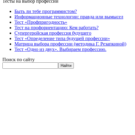
Тесты на выбор профессии
Быть ли тебе программистом?
Информационные технологии: правда или вымысел
Тест «Профпригодность»
Тест на профориентацию: Кем работать?
Супергеройская профессия будущего
Тест «Определение типа будущей профессии»
Матрица выбора профессии (методика Г. Резапкиной)
Тест «Одно из двух». Выбираем профессию.
Поиск по сайту
Найти