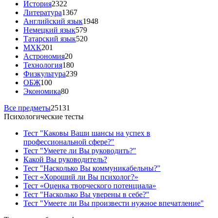
История
2322
Литература
1367
Английский язык
1948
Немецкий язык
579
Татарский язык
520
МХК
201
Астрономия
20
Технология
180
Физкультура
239
ОБЖ
100
Экономика
80
Все предметы
25131
Психологические тесты
Тест "Каковы Ваши шансы на успех в
профессиональной сфере?"
Тест "Умеете ли Вы руководить?"
Какой Вы руководитель?
Тест "Насколько Вы коммуникабельны?"
Тест «Хороший ли Вы психолог?»
Тест «Оценка творческого потенциала»
Тест "Насколько Вы уверены в себе?"
Тест "Умеете ли Вы произвести нужное впечатление"