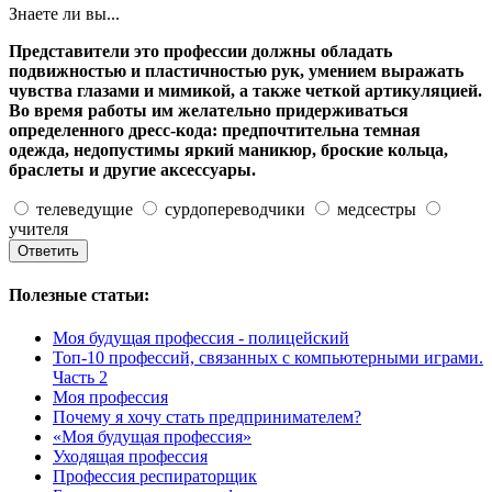
Знаете ли вы...
Представители это профессии должны обладать
подвижностью и пластичностью рук, умением выражать
чувства глазами и мимикой, а также четкой артикуляцией.
Во время работы им желательно придерживаться
определенного дресс-кода: предпочтительна темная
одежда, недопустимы яркий маникюр, броские кольца,
браслеты и другие аксессуары.
телеведущие
сурдопереводчики
медсестры
учителя
Полезные статьи:
Моя будущая профессия - полицейский
Топ-10 профессий, связанных с компьютерными играми.
Часть 2
Моя профессия
Почему я хочу стать предпринимателем?
«Моя будущая профессия»
Уходящая профессия
Профессия респираторщик