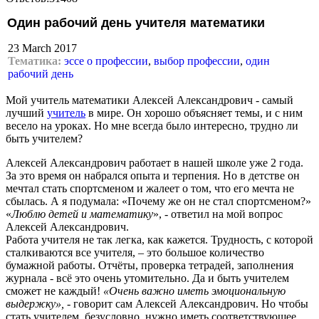
Один рабочий день учителя математики
23 March 2017
Тематика:
эссе о профессии
,
выбор профессии
,
один
рабочий день
Мой учитель математики Алексей Александрович - самый
лучший
учитель
в мире. Он хорошо объясняет темы, и с ним
весело на уроках. Но мне всегда было интересно, трудно ли
быть учителем?
Алексей Александрович работает в нашей школе уже 2 года.
За это время он набрался опыта и терпения. Но в детстве он
мечтал стать спортсменом и жалеет о том, что его мечта не
сбылась. А я подумала: «Почему же он не стал спортсменом?»
«
Люблю детей и математику
», - ответил на мой вопрос
Алексей Александрович.
Работа учителя не так легка, как кажется. Трудность, с которой
сталкиваются все учителя, – это большое количество
бумажной работы. Отчёты, проверка тетрадей, заполнения
журнала - всё это очень утомительно. Да и быть учителем
сможет не каждый!
«Очень важно иметь эмоциональную
выдержку»,
- говорит сам Алексей Александрович. Но чтобы
стать учителем, безусловно, нужно иметь соответствующее