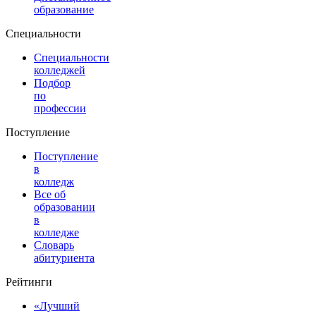
образование
Специальности
Специальности
колледжей
Подбор
по
профессии
Поступление
Поступление
в
колледж
Все об
образовании
в
колледже
Словарь
абитуриента
Рейтинги
«Лучший