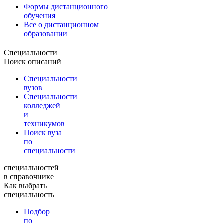
Формы дистанционного
обучения
Все о дистанционном
образовании
Специальности
Поиск описаний
Специальности
вузов
Специальности
колледжей
и
техникумов
Поиск вуза
по
специальности
специальностей
в справочнике
Как выбрать
специальность
Подбор
по