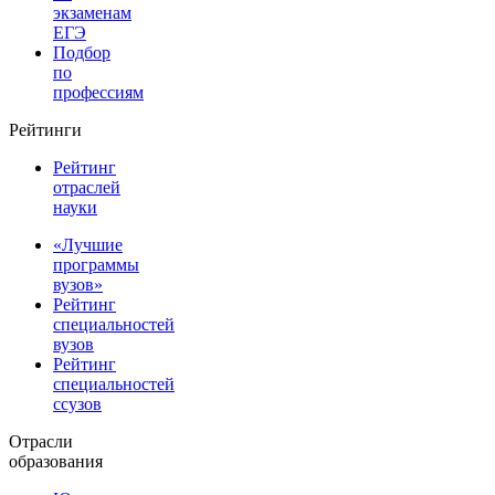
экзаменам
ЕГЭ
Подбор
по
профессиям
Рейтинги
Рейтинг
отраслей
науки
«Лучшие
программы
вузов»
Рейтинг
специальностей
вузов
Рейтинг
специальностей
ссузов
Отрасли
образования