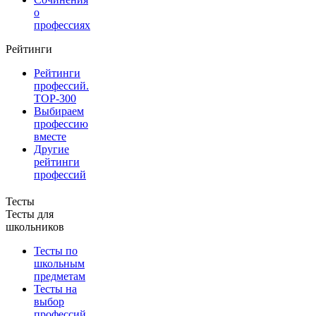
о
профессиях
Рейтинги
Рейтинги
профессий.
TOP-300
Выбираем
профессию
вместе
Другие
рейтинги
профессий
Тесты
Тесты для
школьников
Тесты по
школьным
предметам
Тесты на
выбор
профессий