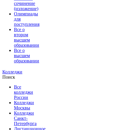
сочинение
(изложение)
Олимпиады
для
поступления
Все о
втором
высшем
образовании
Все о
высшем
образовании
Колледжи
Поиск
Все
колледжи
России
Колледжи
Москвы
Колледжи
Санкт-
Петербурга
Дистанционное