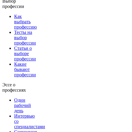
Выбор
профессии
Как
выбрать
профессию
Тесты на
выбор
профессии
Статьи о
выборе
профессии
Какие
бывают
профессии
Эссе о
профессиях
Один
рабочий
день
Интервью
со
специалистами
Сочинения