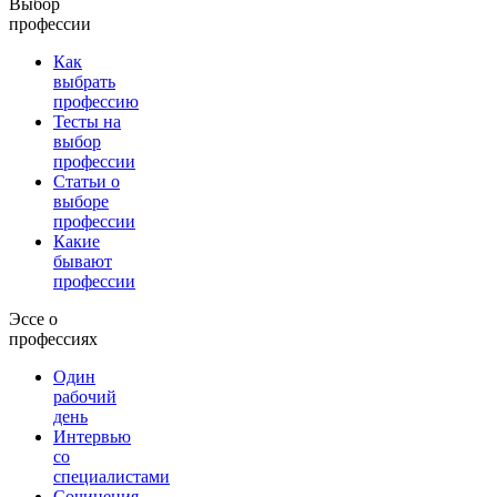
Выбор
профессии
Как
выбрать
профессию
Тесты на
выбор
профессии
Статьи о
выборе
профессии
Какие
бывают
профессии
Эссе о
профессиях
Один
рабочий
день
Интервью
со
специалистами
Сочинения