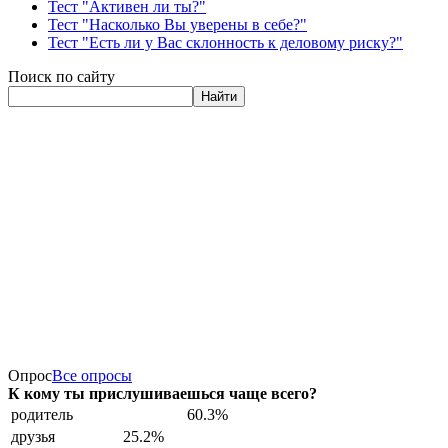
Тест "Активен ли ты?"
Тест "Насколько Вы уверены в себе?"
Тест "Есть ли у Вас склонность к деловому риску?"
Поиск по сайту
Найти
Опрос
Все опросы
К кому ты прислушиваешься чаще всего?
родитель
60.3%
друзья
25.2%