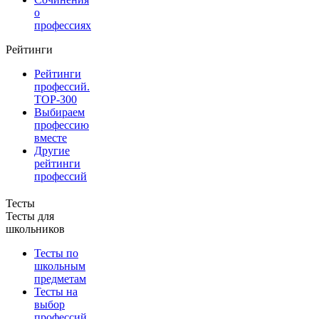
о
профессиях
Рейтинги
Рейтинги
профессий.
TOP-300
Выбираем
профессию
вместе
Другие
рейтинги
профессий
Тесты
Тесты для
школьников
Тесты по
школьным
предметам
Тесты на
выбор
профессий