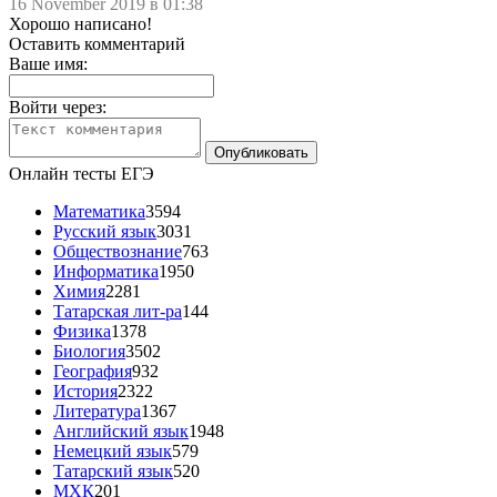
16 November 2019 в 01:38
Хорошо написано!
Оставить комментарий
Ваше имя:
Войти через:
Онлайн тесты ЕГЭ
Математика
3594
Русский язык
3031
Обществознание
763
Информатика
1950
Химия
2281
Татарская лит-ра
144
Физика
1378
Биология
3502
География
932
История
2322
Литература
1367
Английский язык
1948
Немецкий язык
579
Татарский язык
520
МХК
201