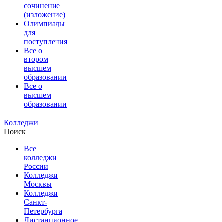
сочинение
(изложение)
Олимпиады
для
поступления
Все о
втором
высшем
образовании
Все о
высшем
образовании
Колледжи
Поиск
Все
колледжи
России
Колледжи
Москвы
Колледжи
Санкт-
Петербурга
Дистанционное