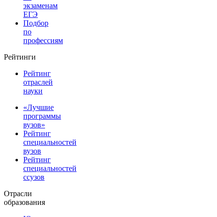
экзаменам
ЕГЭ
Подбор
по
профессиям
Рейтинги
Рейтинг
отраслей
науки
«Лучшие
программы
вузов»
Рейтинг
специальностей
вузов
Рейтинг
специальностей
ссузов
Отрасли
образования