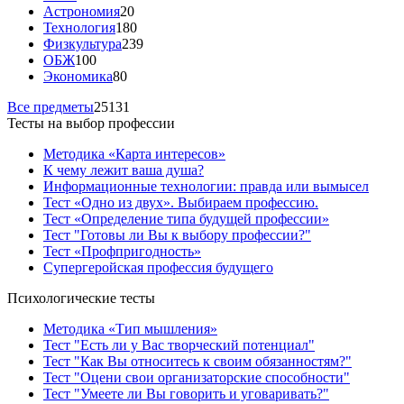
Астрономия
20
Технология
180
Физкультура
239
ОБЖ
100
Экономика
80
Все предметы
25131
Тесты на выбор профессии
Методика «Карта интересов»
К чему лежит ваша душа?
Информационные технологии: правда или вымысел
Тест «Одно из двух». Выбираем профессию.
Тест «Определение типа будущей профессии»
Тест "Готовы ли Вы к выбору профессии?"
Тест «Профпригодность»
Супергеройская профессия будущего
Психологические тесты
Методика «Тип мышления»
Тест "Есть ли у Вас творческий потенциал"
Тест "Как Вы относитесь к своим обязанностям?"
Тест "Оцени свои организаторские способности"
Тест "Умеете ли Вы говорить и уговаривать?"