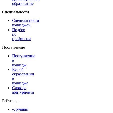
образование
Специальности
Специальности
колледжей
Подбор
по
профессии
Поступление
Поступление
в
колледж
Все об
образовании
в
колледже
Словарь
абитуриента
Рейтинги
«Лучший