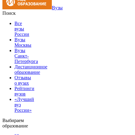
Вузы
Поиск
Все
вузы
России
Вузы
Москвы
Вузы
Санкт-
Петербурга
Дистанционное
образование
Отзывы
о вузах
Рейтинги
вузов
«Лучший
вуз
России»
Выбираем
образование