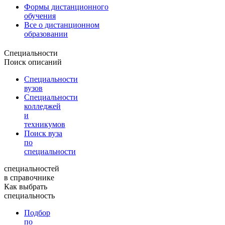
Формы дистанционного
обучения
Все о дистанционном
образовании
Специальности
Поиск описаний
Специальности
вузов
Специальности
колледжей
и
техникумов
Поиск вуза
по
специальности
специальностей
в справочнике
Как выбрать
специальность
Подбор
по