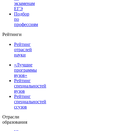
экзаменам
ЕГЭ
Подбор
по
профессиям
Рейтинги
Рейтинг
отраслей
науки
«Лучшие
программы
вузов»
Рейтинг
специальностей
вузов
Рейтинг
специальностей
ссузов
Отрасли
образования