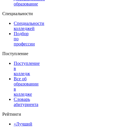
образование
Специальности
Специальности
колледжей
Подбор
по
профессии
Поступление
Поступление
в
колледж
Все об
образовании
в
колледже
Словарь
абитуриента
Рейтинги
«Лучший