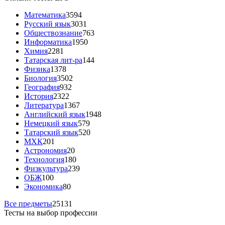
Математика
3594
Русский язык
3031
Обществознание
763
Информатика
1950
Химия
2281
Татарская лит-ра
144
Физика
1378
Биология
3502
География
932
История
2322
Литература
1367
Английский язык
1948
Немецкий язык
579
Татарский язык
520
МХК
201
Астрономия
20
Технология
180
Физкультура
239
ОБЖ
100
Экономика
80
Все предметы
25131
Тесты на выбор профессии