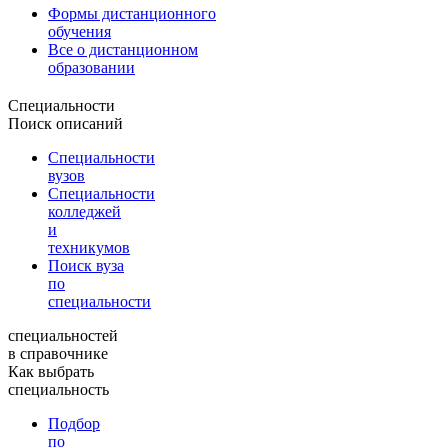
Формы дистанционного
обучения
Все о дистанционном
образовании
Специальности
Поиск описаний
Специальности
вузов
Специальности
колледжей
и
техникумов
Поиск вуза
по
специальности
специальностей
в справочнике
Как выбрать
специальность
Подбор
по