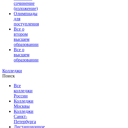
сочинение
(изложение)
Олимпиады
для
поступления
Все о
втором
высшем
образовании
Все о
высшем
образовании
Колледжи
Поиск
Все
колледжи
России
Колледжи
Москвы
Колледжи
Санкт-
Петербурга
Дистанционное