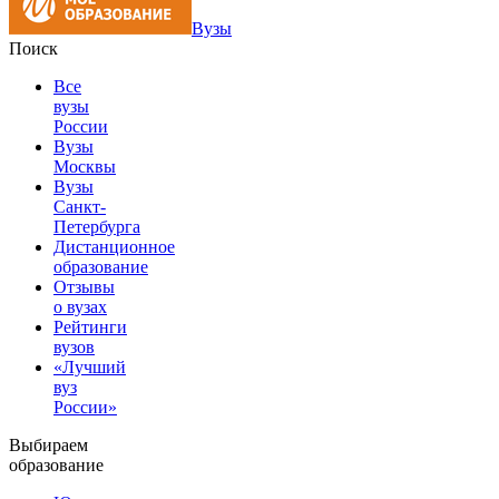
Вузы
Поиск
Все
вузы
России
Вузы
Москвы
Вузы
Санкт-
Петербурга
Дистанционное
образование
Отзывы
о вузах
Рейтинги
вузов
«Лучший
вуз
России»
Выбираем
образование