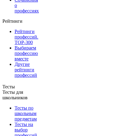
о
профессиях
Рейтинги
Рейтинги
профессий.
TOP-300
Выбираем
профессию
вместе
Другие
рейтинги
профессий
Тесты
Тесты для
школьников
Тесты по
школьным
предметам
Тесты на
выбор
профессий