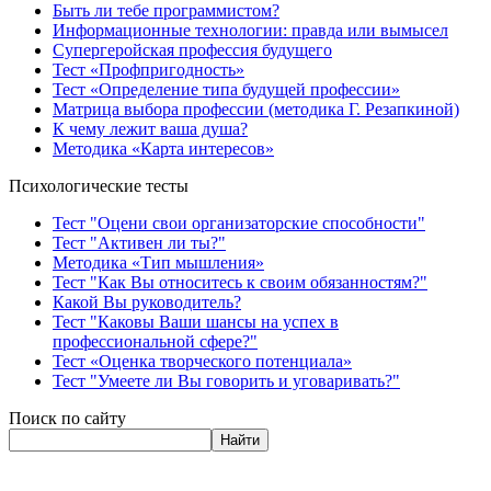
Быть ли тебе программистом?
Информационные технологии: правда или вымысел
Супергеройская профессия будущего
Тест «Профпригодность»
Тест «Определение типа будущей профессии»
Матрица выбора профессии (методика Г. Резапкиной)
К чему лежит ваша душа?
Методика «Карта интересов»
Психологические тесты
Тест "Оцени свои организаторские способности"
Тест "Активен ли ты?"
Методика «Тип мышления»
Тест "Как Вы относитесь к своим обязанностям?"
Какой Вы руководитель?
Тест "Каковы Ваши шансы на успех в
профессиональной сфере?"
Тест «Оценка творческого потенциала»
Тест "Умеете ли Вы говорить и уговаривать?"
Поиск по сайту
Найти