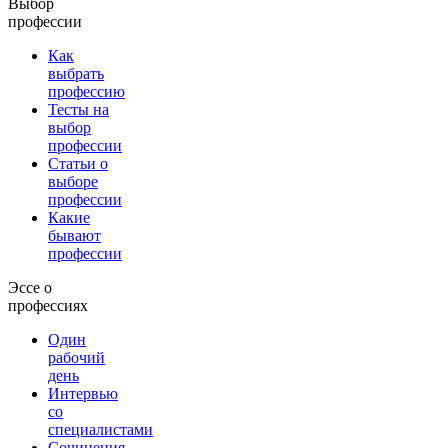
Выбор
профессии
Как
выбрать
профессию
Тесты на
выбор
профессии
Статьи о
выборе
профессии
Какие
бывают
профессии
Эссе о
профессиях
Один
рабочий
день
Интервью
со
специалистами
Сочинения