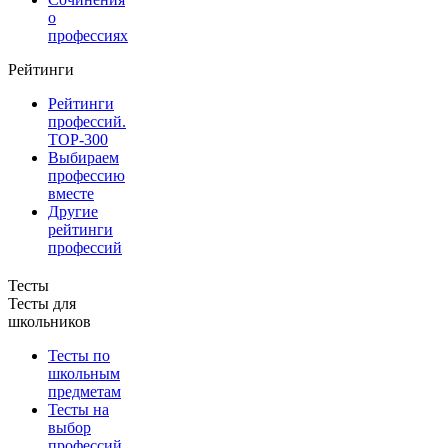
о
профессиях
Рейтинги
Рейтинги
профессий.
TOP-300
Выбираем
профессию
вместе
Другие
рейтинги
профессий
Тесты
Тесты для
школьников
Тесты по
школьным
предметам
Тесты на
выбор
профессий