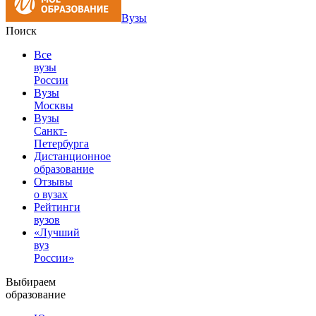
Вузы
Поиск
Все
вузы
России
Вузы
Москвы
Вузы
Санкт-
Петербурга
Дистанционное
образование
Отзывы
о вузах
Рейтинги
вузов
«Лучший
вуз
России»
Выбираем
образование