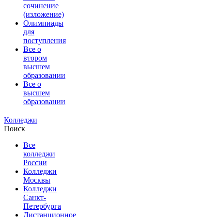
сочинение
(изложение)
Олимпиады
для
поступления
Все о
втором
высшем
образовании
Все о
высшем
образовании
Колледжи
Поиск
Все
колледжи
России
Колледжи
Москвы
Колледжи
Санкт-
Петербурга
Дистанционное