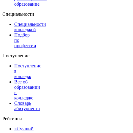
образование
Специальности
Специальности
колледжей
Подбор
по
профессии
Поступление
Поступление
в
колледж
Все об
образовании
в
колледже
Словарь
абитуриента
Рейтинги
«Лучший