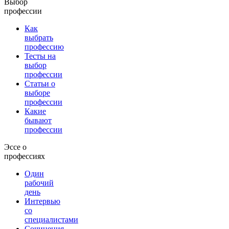
Выбор
профессии
Как
выбрать
профессию
Тесты на
выбор
профессии
Статьи о
выборе
профессии
Какие
бывают
профессии
Эссе о
профессиях
Один
рабочий
день
Интервью
со
специалистами
Сочинения