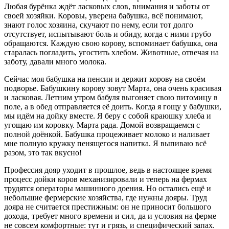
Любая бурёнка ждёт ласковых слов, внимания и заботы от
своей хозяйки. Коровы, уверена бабушка, всё понимают,
знают голос хозяина, скучают по нему, если тот долго
отсутствует, испытывают боль и обиду, когда с ними грубо
обращаются. Каждую свою корову, вспоминает бабушка, она
старалась погладить, угостить хлебом. Животные, отвечая на
заботу, давали много молока.
Сейчас моя бабушка на пенсии и держит корову на своём
подворье. Бабушкину корову зовут Марта, она очень красивая
и ласковая. Летним утром бабуля выгоняет свою питомицу в
поле, а в обед отправляется её доить. Когда я гощу у бабушки,
мы идём на дойку вместе. Я беру с собой краюшку хлеба и
угощаю им коровку. Марта рада. Домой возвращаемся с
полной доёнкой. Бабушка процеживает молоко и наливает
мне полную кружку пенящегося напитка. Я выпиваю всё
разом, это так вкусно!
Профессия дояр уходит в прошлое, ведь в настоящее время
процесс дойки коров механизировали и теперь на фермах
трудятся операторы машинного доения. Но остались ещё и
небольшие фермерские хозяйства, где нужны дояры. Труд
дояра не считается престижным: он не приносит большого
дохода, требует много времени и сил, да и условия на ферме
не совсем комфортные: тут и грязь, и специфический запах.