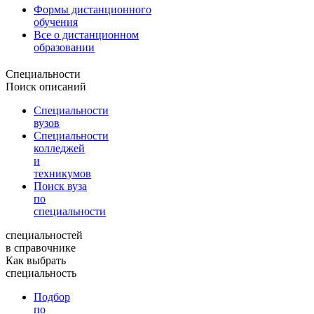
Формы дистанционного
обучения
Все о дистанционном
образовании
Специальности
Поиск описаний
Специальности
вузов
Специальности
колледжей
и
техникумов
Поиск вуза
по
специальности
специальностей
в справочнике
Как выбрать
специальность
Подбор
по