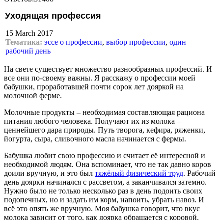
Уходящая профессия
15 March 2017
Тематика:
эссе о профессии
,
выбор профессии
,
один
рабочий день
На свете существует множество разнообразных профессий. И
все они по-своему важны. Я расскажу о профессии моей
бабушки, проработавшей почти сорок лет дояркой на
молочной ферме.
Молочные продукты – необходимая составляющая рациона
питания любого человека. Получают их из молока –
ценнейшего дара природы. Путь творога, кефира, ряженки,
йогурта, сыра, сливочного масла начинается с фермы.
Бабушка любит свою профессию и считает её интересной и
необходимой людям. Она вспоминает, что не так давно коров
доили вручную, и это был
тяжёлый физический труд
. Рабочий
день доярки начинался с рассветом, а заканчивался затемно.
Нужно было не только несколько раз в день подоить своих
подопечных, но и задать им корм, напоить, убрать навоз. И
всё это опять же вручную. Моя бабушка говорит, что вкус
молока зависит от того, как доярка обращается с коровой.