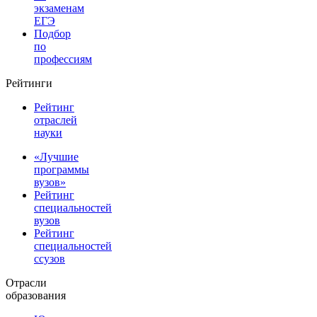
экзаменам
ЕГЭ
Подбор
по
профессиям
Рейтинги
Рейтинг
отраслей
науки
«Лучшие
программы
вузов»
Рейтинг
специальностей
вузов
Рейтинг
специальностей
ссузов
Отрасли
образования