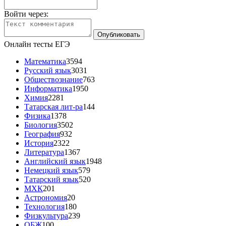
Войти через:
Онлайн тесты ЕГЭ
Математика
3594
Русский язык
3031
Обществознание
763
Информатика
1950
Химия
2281
Татарская лит-ра
144
Физика
1378
Биология
3502
География
932
История
2322
Литература
1367
Английский язык
1948
Немецкий язык
579
Татарский язык
520
МХК
201
Астрономия
20
Технология
180
Физкультура
239
ОБЖ
100