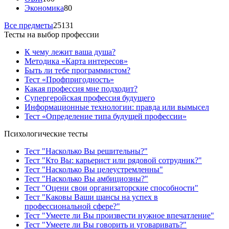
Экономика
80
Все предметы
25131
Тесты на выбор профессии
К чему лежит ваша душа?
Методика «Карта интересов»
Быть ли тебе программистом?
Тест «Профпригодность»
Какая профессия мне подходит?
Супергеройская профессия будущего
Информационные технологии: правда или вымысел
Тест «Определение типа будущей профессии»
Психологические тесты
Тест "Насколько Вы решительны?"
Тест "Кто Вы: карьерист или рядовой сотрудник?"
Тест "Насколько Вы целеустремленны"
Тест "Насколько Вы амбициозны?"
Тест "Оцени свои организаторские способности"
Тест "Каковы Ваши шансы на успех в
профессиональной сфере?"
Тест "Умеете ли Вы произвести нужное впечатление"
Тест "Умеете ли Вы говорить и уговаривать?"