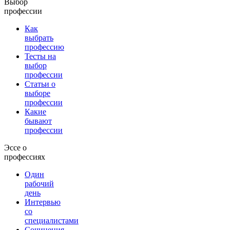
Выбор
профессии
Как
выбрать
профессию
Тесты на
выбор
профессии
Статьи о
выборе
профессии
Какие
бывают
профессии
Эссе о
профессиях
Один
рабочий
день
Интервью
со
специалистами
Сочинения