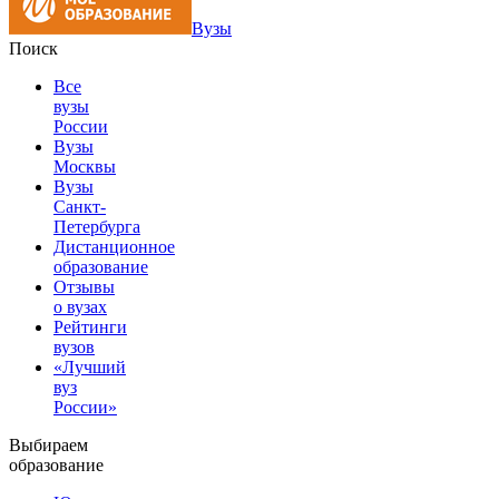
Вузы
Поиск
Все
вузы
России
Вузы
Москвы
Вузы
Санкт-
Петербурга
Дистанционное
образование
Отзывы
о вузах
Рейтинги
вузов
«Лучший
вуз
России»
Выбираем
образование