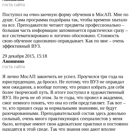
гость сайта
Поступил на очно-заочную форму обучения в МосАП. Мне по
душе. Сама программа подобрана так, чтобы времени хватало
на все. Преподаватели читают предметы профессионально –
большая часть информации запоминается практически сразу –
все систематизировано и логично обосновано. Стоимость
свою обучение однозначно оправдывает. Как по мне – очень
эффективный ВУЗ.
29 декабря 2015, 15:18
Анонимно
гость сайта
Я лично МосАП закончить не успел. Проучился три года на
юриспруденции, да бросил. Не потому, что ВУЗ не оправдал
мои ожидания, а вообще потому, что решил избрать для себя
более творческий путь. В итоге поступил в художественный
ВУЗ. Но речь не об этом. За те годы, что провел в академии,
смог немного понять, что она из себя представляет. Так вот –
те, кто пришел сюда за нормальными знаниями, не будут
разочарованными. Преподавательский состав здесь довольно
сильный, очень много практикующих специалистов у меня
было, которые имеют свои адвокатские практики и постоянно
находятся в этой среде. Так что знания они дают вполне