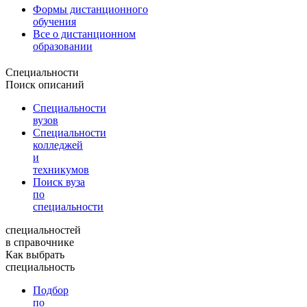
Формы дистанционного
обучения
Все о дистанционном
образовании
Специальности
Поиск описаний
Специальности
вузов
Специальности
колледжей
и
техникумов
Поиск вуза
по
специальности
специальностей
в справочнике
Как выбрать
специальность
Подбор
по