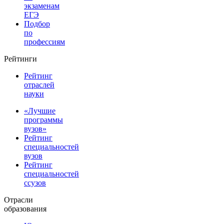
экзаменам
ЕГЭ
Подбор
по
профессиям
Рейтинги
Рейтинг
отраслей
науки
«Лучшие
программы
вузов»
Рейтинг
специальностей
вузов
Рейтинг
специальностей
ссузов
Отрасли
образования