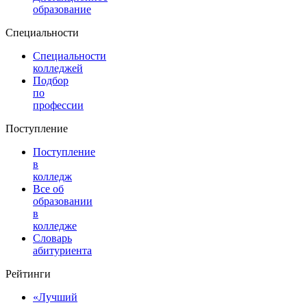
образование
Специальности
Специальности
колледжей
Подбор
по
профессии
Поступление
Поступление
в
колледж
Все об
образовании
в
колледже
Словарь
абитуриента
Рейтинги
«Лучший