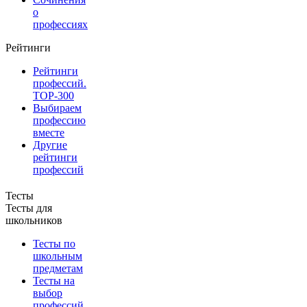
о
профессиях
Рейтинги
Рейтинги
профессий.
TOP-300
Выбираем
профессию
вместе
Другие
рейтинги
профессий
Тесты
Тесты для
школьников
Тесты по
школьным
предметам
Тесты на
выбор
профессий