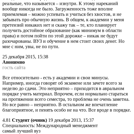
реальные, что называется – изнутри. К этому нареканий
вообще никогда не было. Загруженность тоже вполне
приемлемая – можно успевать и учиться без хвостов, и не
забывать про обычную жизнь. В общем, к академии у меня
претензий никаких нет и скажу так – те, кто планирует
получить достойное образование (как минимум в области
права) и потом пойти по этой дорожке – никак не будут
разочарованы. ВУЗ и обучение в нем стоит своих денег. Но
мне с ним, увы, не по пути.
25 декабря 2015, 15:38
Анонимно
гость сайта
Все относительно - есть у академии и свои минусы.
Например, иногда говорят об экзамене или зачете всего за
неделю до сдачи. Это неприятно – приходится в авральном
порядке учить материал. Впрочем, если нормально стараться
на протяжении всего семестра, то проблема не очень заметна.
Но все равно – неприятно. В остальном же впечатление
благоприятное, и пенять особо не на что. Все вроде в порядке.
4.81
Студент (очник)
19 декабря 2013, 15:37
Специальность: Международный менеджмент
самый лучший вуз