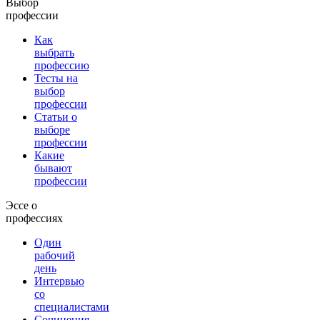
Выбор
профессии
Как
выбрать
профессию
Тесты на
выбор
профессии
Статьи о
выборе
профессии
Какие
бывают
профессии
Эссе о
профессиях
Один
рабочий
день
Интервью
со
специалистами
Сочинения