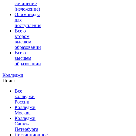
сочинение
(изложение)
Олимпиады
для
поступления
Все о
втором
высшем
образовании
Все о
высшем
образовании
Колледжи
Поиск
Все
колледжи
России
Колледжи
Москвы
Колледжи
Санкт-
Петербурга
Дистанционное