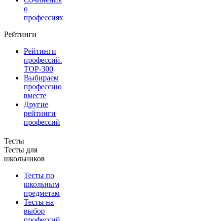
о
профессиях
Рейтинги
Рейтинги
профессий.
TOP-300
Выбираем
профессию
вместе
Другие
рейтинги
профессий
Тесты
Тесты для
школьников
Тесты по
школьным
предметам
Тесты на
выбор
профессий