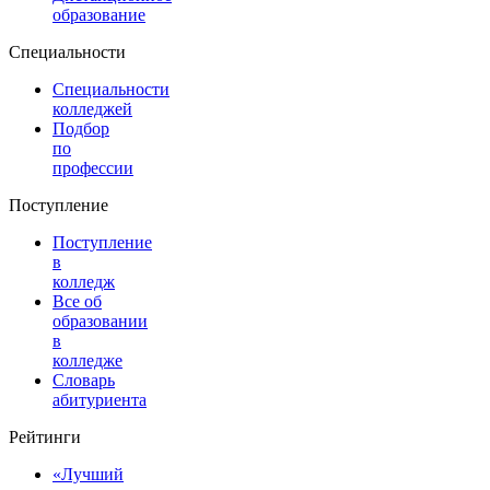
образование
Специальности
Специальности
колледжей
Подбор
по
профессии
Поступление
Поступление
в
колледж
Все об
образовании
в
колледже
Словарь
абитуриента
Рейтинги
«Лучший