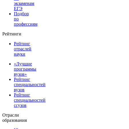
экзаменам
ЕГЭ
Подбор
по
профессиям
Рейтинги
Рейтинг
отраслей
науки
«Лучшие
программы
вузов»
Рейтинг
специальностей
вузов
Рейтинг
специальностей
ссузов
Отрасли
образования