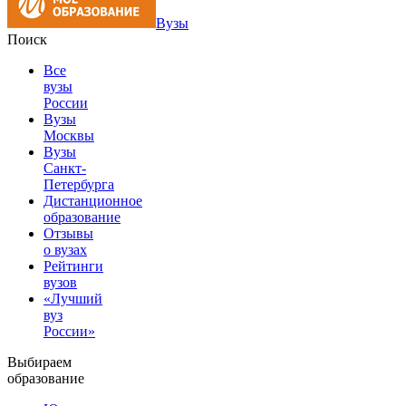
Вузы
Поиск
Все
вузы
России
Вузы
Москвы
Вузы
Санкт-
Петербурга
Дистанционное
образование
Отзывы
о вузах
Рейтинги
вузов
«Лучший
вуз
России»
Выбираем
образование