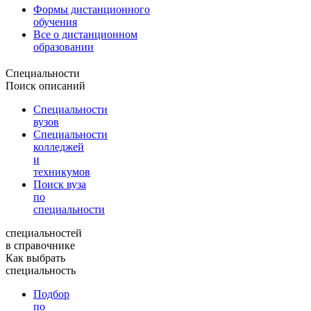
Формы дистанционного
обучения
Все о дистанционном
образовании
Специальности
Поиск описаний
Специальности
вузов
Специальности
колледжей
и
техникумов
Поиск вуза
по
специальности
специальностей
в справочнике
Как выбрать
специальность
Подбор
по