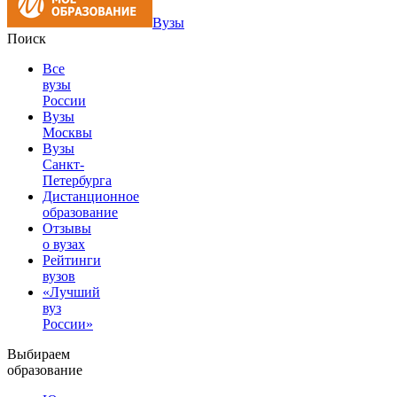
Вузы
Поиск
Все
вузы
России
Вузы
Москвы
Вузы
Санкт-
Петербурга
Дистанционное
образование
Отзывы
о вузах
Рейтинги
вузов
«Лучший
вуз
России»
Выбираем
образование