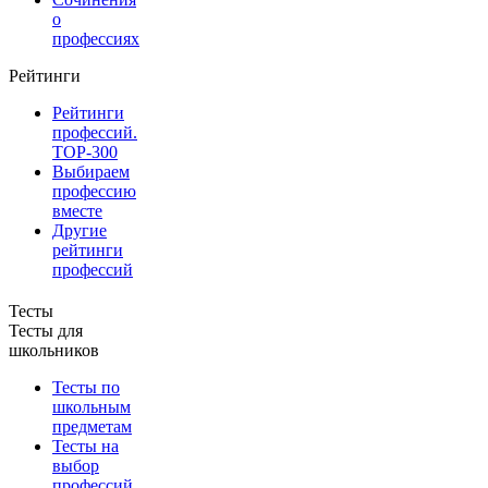
о
профессиях
Рейтинги
Рейтинги
профессий.
TOP-300
Выбираем
профессию
вместе
Другие
рейтинги
профессий
Тесты
Тесты для
школьников
Тесты по
школьным
предметам
Тесты на
выбор
профессий