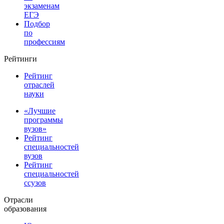
экзаменам
ЕГЭ
Подбор
по
профессиям
Рейтинги
Рейтинг
отраслей
науки
«Лучшие
программы
вузов»
Рейтинг
специальностей
вузов
Рейтинг
специальностей
ссузов
Отрасли
образования