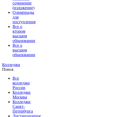
сочинение
(изложение)
Олимпиады
для
поступления
Все о
втором
высшем
образовании
Все о
высшем
образовании
Колледжи
Поиск
Все
колледжи
России
Колледжи
Москвы
Колледжи
Санкт-
Петербурга
Дистанционное