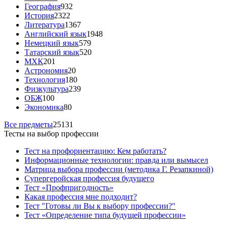
География
932
История
2322
Литература
1367
Английский язык
1948
Немецкий язык
579
Татарский язык
520
МХК
201
Астрономия
20
Технология
180
Физкультура
239
ОБЖ
100
Экономика
80
Все предметы
25131
Тесты на выбор профессии
Тест на профориентацию: Кем работать?
Информационные технологии: правда или вымысел
Матрица выбора профессии (методика Г. Резапкиной)
Супергеройская профессия будущего
Тест «Профпригодность»
Какая профессия мне подходит?
Тест "Готовы ли Вы к выбору профессии?"
Тест «Определение типа будущей профессии»