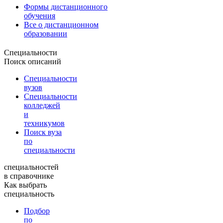
Формы дистанционного
обучения
Все о дистанционном
образовании
Специальности
Поиск описаний
Специальности
вузов
Специальности
колледжей
и
техникумов
Поиск вуза
по
специальности
специальностей
в справочнике
Как выбрать
специальность
Подбор
по