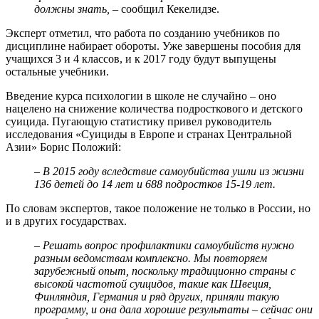
должны знать,
– сообщил Кекелидзе.
Эксперт отметил, что работа по созданию учебников по
дисциплине набирает обороты. Уже завершены пособия для
учащихся 3 и 4 классов, и к 2017 году будут выпущены
остальные учебники.
Введение курса психологии в школе не случайно – оно
нацелено на снижение количества подросткового и детского
суицида. Пугающую статистику привел руководитель
исследования «Суициды в Европе и странах Центральной
Азии» Борис Положий:
– В 2015 году вследствие самоубийства ушли из жизни
136 детей до 14 лет и 688 подростков 15-19 лет.
По словам экспертов, такое положение не только в России, но
и в других государствах.
– Решать вопрос профилактики самоубийств нужно
разным ведомствам комплексно. Мы повторяем
зарубежный опыт, поскольку традиционно страны с
высокой частотой суицидов, такие как Швеция,
Финляндия, Германия и ряд других, приняли такую
программу, и она дала хорошие результаты – сейчас они