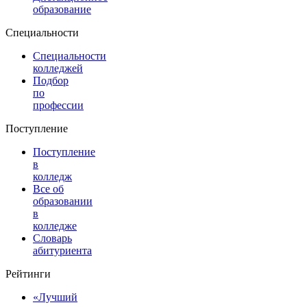
образование
Специальности
Специальности
колледжей
Подбор
по
профессии
Поступление
Поступление
в
колледж
Все об
образовании
в
колледже
Словарь
абитуриента
Рейтинги
«Лучший