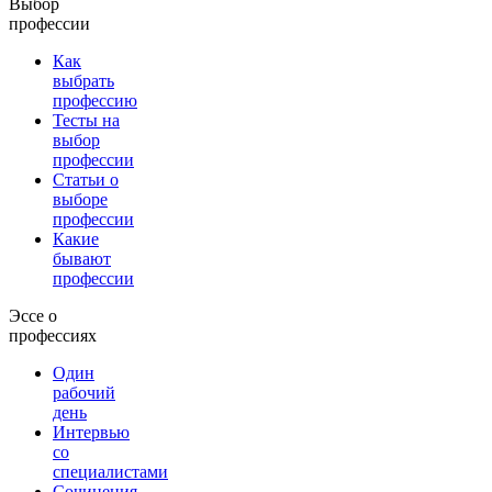
Выбор
профессии
Как
выбрать
профессию
Тесты на
выбор
профессии
Статьи о
выборе
профессии
Какие
бывают
профессии
Эссе о
профессиях
Один
рабочий
день
Интервью
со
специалистами
Сочинения