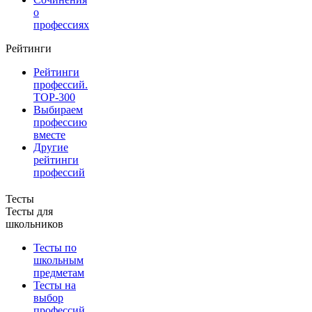
о
профессиях
Рейтинги
Рейтинги
профессий.
TOP-300
Выбираем
профессию
вместе
Другие
рейтинги
профессий
Тесты
Тесты для
школьников
Тесты по
школьным
предметам
Тесты на
выбор
профессий