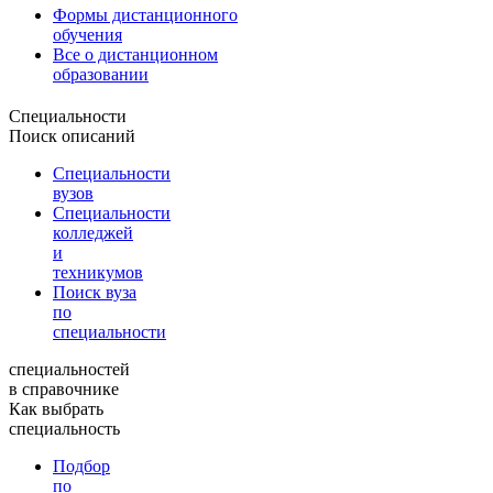
Формы дистанционного
обучения
Все о дистанционном
образовании
Специальности
Поиск описаний
Специальности
вузов
Специальности
колледжей
и
техникумов
Поиск вуза
по
специальности
специальностей
в справочнике
Как выбрать
специальность
Подбор
по