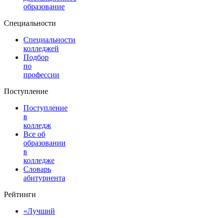
образование
Специальности
Специальности
колледжей
Подбор
по
профессии
Поступление
Поступление
в
колледж
Все об
образовании
в
колледже
Словарь
абитуриента
Рейтинги
«Лучший