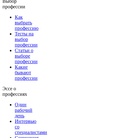
Выбор
профессии
Как
выбрать
профессию
Тесты на
выбор
профессии
Статьи о
выборе
профессии
Какие
бывают
профессии
Эссе о
профессиях
Один
рабочий
день
Интервью
со
специалистами
Сочинения