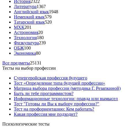
История
2322
Литература
1367
Английский язык
1948
Немецкий язык
579
Татарский язык
520
МХК
201
Астрономия
20
Технология
180
Физкультура
239
ОБЖ
100
Экономика
80
Все предметы
25131
Тесты на выбор профессии
Супергеройская профессия будущего
Тест «Определение типа будущей профессии»
Матрица выбора профессии (методика Г. Резапкиной)
Быть ли тебе программистом?
Информационные технологии: правда или вымысел
Тест "Готовы ли Вы к выбору профессии?"
Тест на профориентацию: Кем работать?
Какая профессия мне подходит?
Психологические тесты