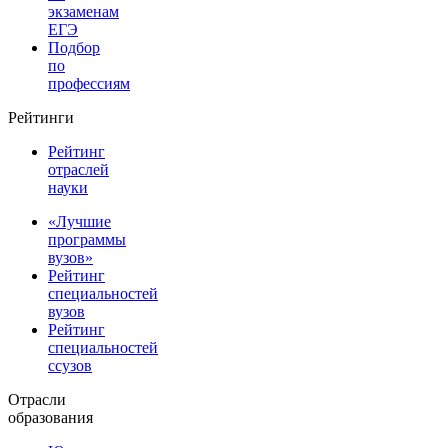
экзаменам
ЕГЭ
Подбор
по
профессиям
Рейтинги
Рейтинг
отраслей
науки
«Лучшие
программы
вузов»
Рейтинг
специальностей
вузов
Рейтинг
специальностей
ссузов
Отрасли
образования