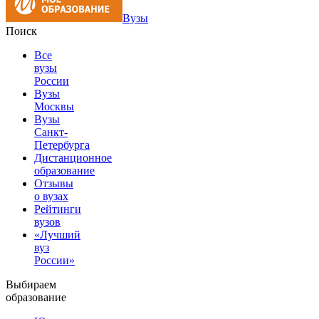
Вузы
Поиск
Все
вузы
России
Вузы
Москвы
Вузы
Санкт-
Петербурга
Дистанционное
образование
Отзывы
о вузах
Рейтинги
вузов
«Лучший
вуз
России»
Выбираем
образование