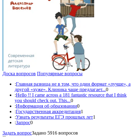
Доска вопросов
Популярные вопросы
:
Главная разница не в том, что один формат «лучше», а
другой «хуже». Клиника чаще предлагает...
0
:
Hello !! I came across a 181 fantastic resource that I think
you should check out. This...
0
:
Информация об образовании
0
:
Государственная аккредитация
1
:
Узнать результаты ЕГЭ прошлых лет
1
:
Запрос
0
Задать вопрос
Задано 5916 вопросов