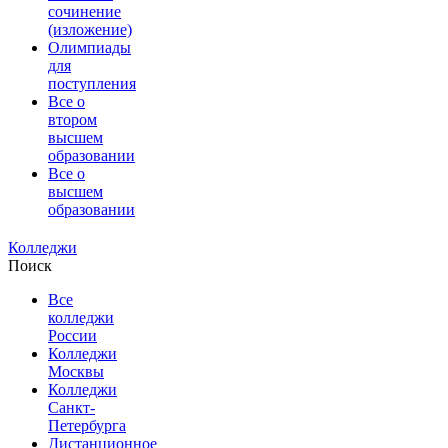
сочинение
(изложение)
Олимпиады
для
поступления
Все о
втором
высшем
образовании
Все о
высшем
образовании
Колледжи
Поиск
Все
колледжи
России
Колледжи
Москвы
Колледжи
Санкт-
Петербурга
Дистанционное