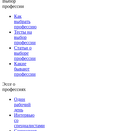
Выбор
профессии
Как
выбрать
профессию
Тесты на
выбор
профессии
Статьи о
выборе
профессии
Какие
бывают
профессии
Эссе о
профессиях
Один
рабочий
день
Интервью
со
специалистами
Сочинения