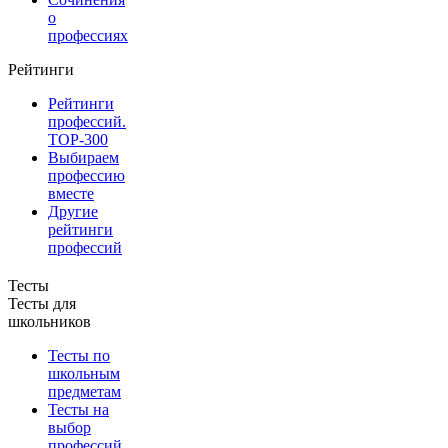
о
профессиях
Рейтинги
Рейтинги
профессий.
TOP-300
Выбираем
профессию
вместе
Другие
рейтинги
профессий
Тесты
Тесты для
школьников
Тесты по
школьным
предметам
Тесты на
выбор
профессий