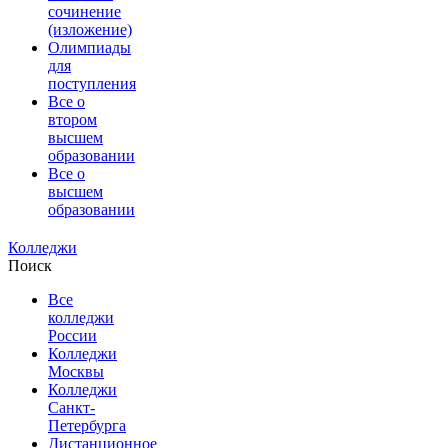
сочинение
(изложение)
Олимпиады
для
поступления
Все о
втором
высшем
образовании
Все о
высшем
образовании
Колледжи
Поиск
Все
колледжи
России
Колледжи
Москвы
Колледжи
Санкт-
Петербурга
Дистанционное