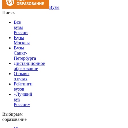
Вузы
Поиск
Все
вузы
России
Вузы
Москвы
Вузы
Санкт-
Петербурга
Дистанционное
образование
Отзывы
о вузах
Рейтинги
вузов
«Лучший
вуз
России»
Выбираем
образование