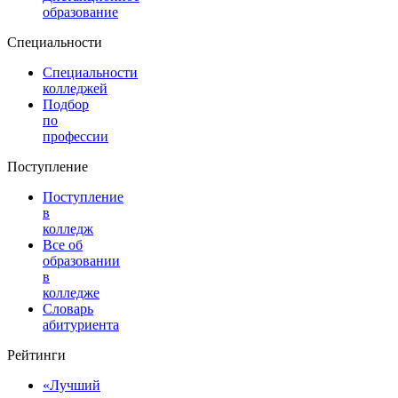
образование
Специальности
Специальности
колледжей
Подбор
по
профессии
Поступление
Поступление
в
колледж
Все об
образовании
в
колледже
Словарь
абитуриента
Рейтинги
«Лучший