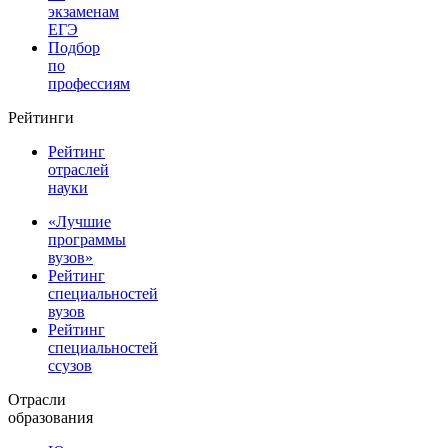
экзаменам
ЕГЭ
Подбор
по
профессиям
Рейтинги
Рейтинг
отраслей
науки
«Лучшие
программы
вузов»
Рейтинг
специальностей
вузов
Рейтинг
специальностей
ссузов
Отрасли
образования