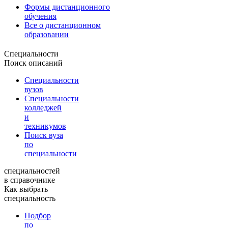
Формы дистанционного
обучения
Все о дистанционном
образовании
Специальности
Поиск описаний
Специальности
вузов
Специальности
колледжей
и
техникумов
Поиск вуза
по
специальности
специальностей
в справочнике
Как выбрать
специальность
Подбор
по