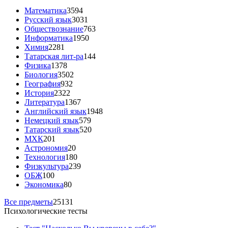
Математика
3594
Русский язык
3031
Обществознание
763
Информатика
1950
Химия
2281
Татарская лит-ра
144
Физика
1378
Биология
3502
География
932
История
2322
Литература
1367
Английский язык
1948
Немецкий язык
579
Татарский язык
520
МХК
201
Астрономия
20
Технология
180
Физкультура
239
ОБЖ
100
Экономика
80
Все предметы
25131
Психологические тесты