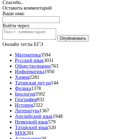
Спасибо..
Оставить комментарий
Ваше имя:
Войти через:
Онлайн тесты ЕГЭ
Математика
3594
Русский язык
3031
Обществознание
763
Информатика
1950
Химия
2281
Татарская лит-ра
144
Физика
1378
Биология
3502
География
932
История
2322
Литература
1367
Английский язык
1948
Немецкий язык
579
Татарский язык
520
МХК
201
Астрономия
20