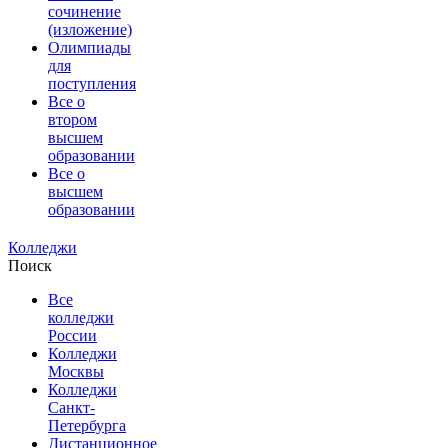
сочинение
(изложение)
Олимпиады
для
поступления
Все о
втором
высшем
образовании
Все о
высшем
образовании
Колледжи
Поиск
Все
колледжи
России
Колледжи
Москвы
Колледжи
Санкт-
Петербурга
Дистанционное