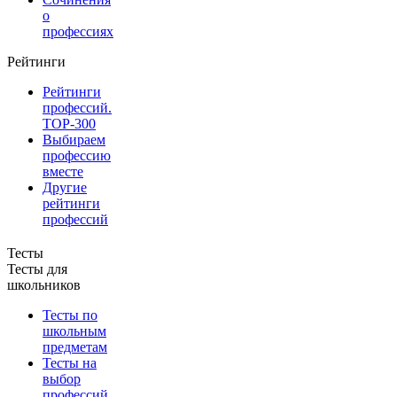
о
профессиях
Рейтинги
Рейтинги
профессий.
TOP-300
Выбираем
профессию
вместе
Другие
рейтинги
профессий
Тесты
Тесты для
школьников
Тесты по
школьным
предметам
Тесты на
выбор
профессий