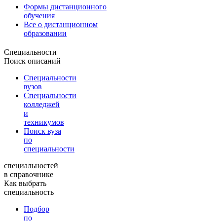
Формы дистанционного
обучения
Все о дистанционном
образовании
Специальности
Поиск описаний
Специальности
вузов
Специальности
колледжей
и
техникумов
Поиск вуза
по
специальности
специальностей
в справочнике
Как выбрать
специальность
Подбор
по