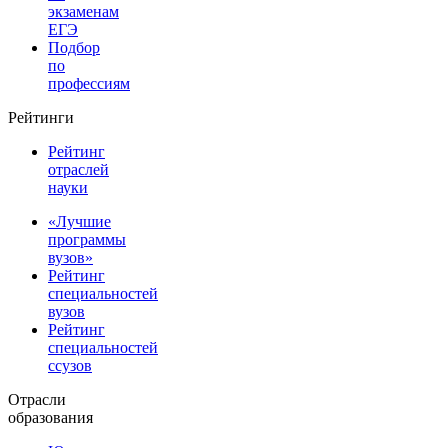
экзаменам
ЕГЭ
Подбор
по
профессиям
Рейтинги
Рейтинг
отраслей
науки
«Лучшие
программы
вузов»
Рейтинг
специальностей
вузов
Рейтинг
специальностей
ссузов
Отрасли
образования