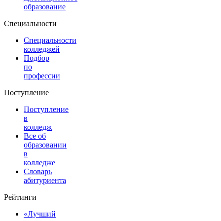
образование
Специальности
Специальности
колледжей
Подбор
по
профессии
Поступление
Поступление
в
колледж
Все об
образовании
в
колледже
Словарь
абитуриента
Рейтинги
«Лучший