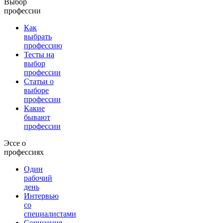
Выбор
профессии
Как
выбрать
профессию
Тесты на
выбор
профессии
Статьи о
выборе
профессии
Какие
бывают
профессии
Эссе о
профессиях
Один
рабочий
день
Интервью
со
специалистами
Сочинения