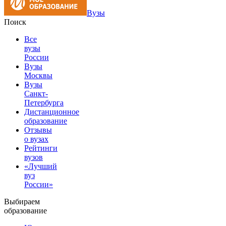
Вузы
Поиск
Все
вузы
России
Вузы
Москвы
Вузы
Санкт-
Петербурга
Дистанционное
образование
Отзывы
о вузах
Рейтинги
вузов
«Лучший
вуз
России»
Выбираем
образование