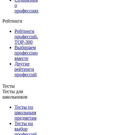
о
профессиях
Рейтинги
Рейтинги
профессий.
TOP-300
Выбираем
профессию
вместе
Другие
рейтинги
профессий
Тесты
Тесты для
школьников
Тесты по
школьным
предметам
Тесты на
выбор
профессий