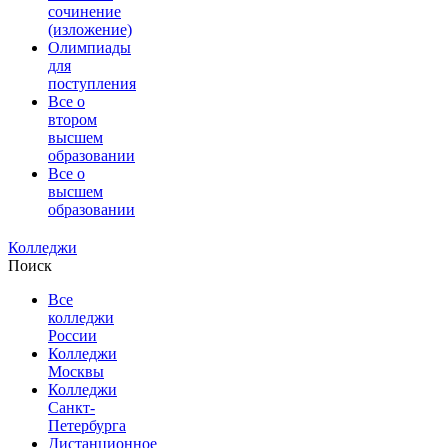
сочинение
(изложение)
Олимпиады
для
поступления
Все о
втором
высшем
образовании
Все о
высшем
образовании
Колледжи
Поиск
Все
колледжи
России
Колледжи
Москвы
Колледжи
Санкт-
Петербурга
Дистанционное