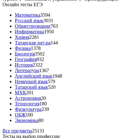
Онлайн тесты ЕГЭ
Математика
3594
Русский язык
3031
Обществознание
763
Информатика
1950
Химия
2281
Татарская лит-ра
144
Физика
1378
Биология
3502
География
932
История
2322
Литература
1367
Английский язык
1948
Немецкий язык
579
Татарский язык
520
МХК
201
Астрономия
20
Технология
180
Физкультура
239
ОБЖ
100
Экономика
80
Все предметы
25131
Тесты на выбор профессии