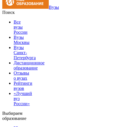
Вузы
Поиск
Все
вузы
России
Вузы
Москвы
Вузы
Санкт-
Петербурга
Дистанционное
образование
Отзывы
о вузах
Рейтинги
вузов
«Лучший
вуз
России»
Выбираем
образование