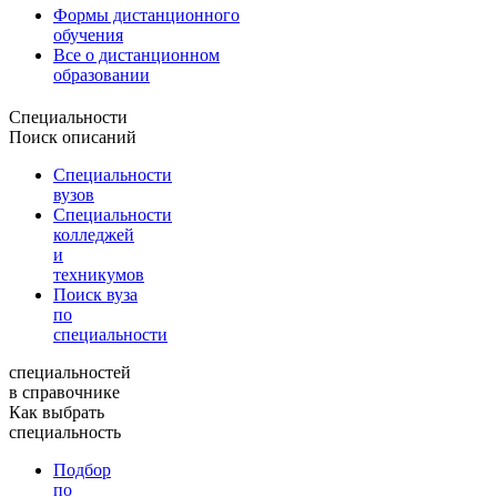
Формы дистанционного
обучения
Все о дистанционном
образовании
Специальности
Поиск описаний
Специальности
вузов
Специальности
колледжей
и
техникумов
Поиск вуза
по
специальности
специальностей
в справочнике
Как выбрать
специальность
Подбор
по