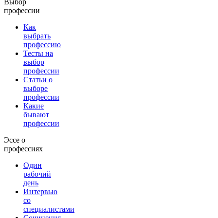
Выбор
профессии
Как
выбрать
профессию
Тесты на
выбор
профессии
Статьи о
выборе
профессии
Какие
бывают
профессии
Эссе о
профессиях
Один
рабочий
день
Интервью
со
специалистами
Сочинения