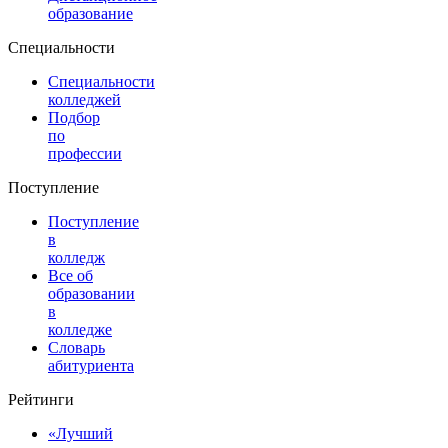
образование
Специальности
Специальности
колледжей
Подбор
по
профессии
Поступление
Поступление
в
колледж
Все об
образовании
в
колледже
Словарь
абитуриента
Рейтинги
«Лучший