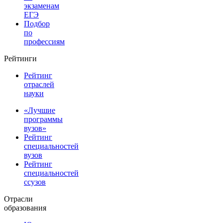
экзаменам
ЕГЭ
Подбор
по
профессиям
Рейтинги
Рейтинг
отраслей
науки
«Лучшие
программы
вузов»
Рейтинг
специальностей
вузов
Рейтинг
специальностей
ссузов
Отрасли
образования