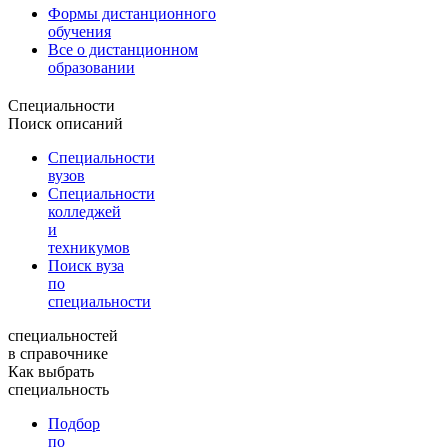
Формы дистанционного
обучения
Все о дистанционном
образовании
Специальности
Поиск описаний
Специальности
вузов
Специальности
колледжей
и
техникумов
Поиск вуза
по
специальности
специальностей
в справочнике
Как выбрать
специальность
Подбор
по