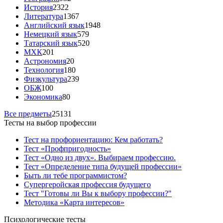
История
2322
Литература
1367
Английский язык
1948
Немецкий язык
579
Татарский язык
520
МХК
201
Астрономия
20
Технология
180
Физкультура
239
ОБЖ
100
Экономика
80
Все предметы
25131
Тесты на выбор профессии
Тест на профориентацию: Кем работать?
Тест «Профпригодность»
Тест «Одно из двух». Выбираем профессию.
Тест «Определение типа будущей профессии»
Быть ли тебе программистом?
Супергеройская профессия будущего
Тест "Готовы ли Вы к выбору профессии?"
Методика «Карта интересов»
Психологические тесты