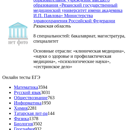
образования «Рязанский государственный
медицинский университет имени академика
И.П. Павлова» Министерства
здравоохранения Российской Федерации
Рязанская область
8 специальностей: бакалавриат, магистратура,
специалитет
Основные отрасли: «клиническая медицина»,
«науки о здоровье и профилактическая
медицина», «психологические науки»,
«сестринское дело»
Онлайн тесты ЕГЭ
Математика
3594
Русский язык
3031
Обществознание
763
Информатика
1950
Химия
2281
Татарская лит-ра
144
Физика
1378
Биология
3502
География
932