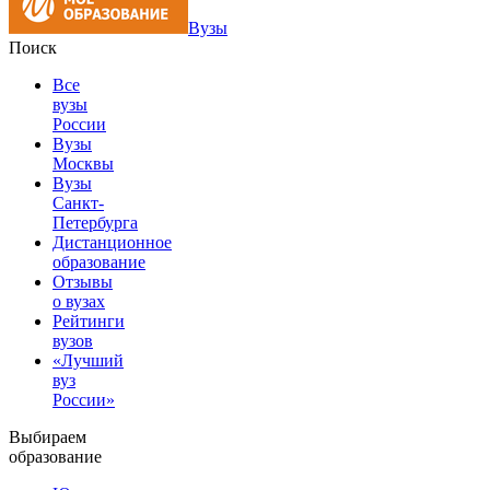
Вузы
Поиск
Все
вузы
России
Вузы
Москвы
Вузы
Санкт-
Петербурга
Дистанционное
образование
Отзывы
о вузах
Рейтинги
вузов
«Лучший
вуз
России»
Выбираем
образование