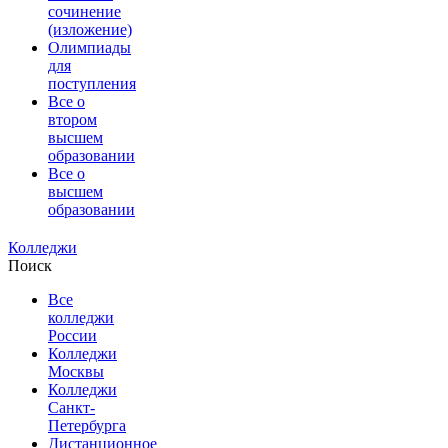
сочинение
(изложение)
Олимпиады
для
поступления
Все о
втором
высшем
образовании
Все о
высшем
образовании
Колледжи
Поиск
Все
колледжи
России
Колледжи
Москвы
Колледжи
Санкт-
Петербурга
Дистанционное