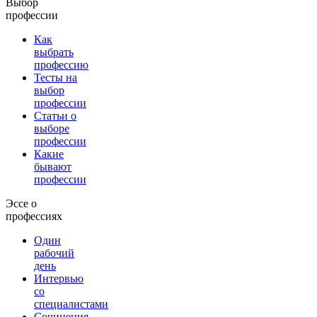
Выбор
профессии
Как
выбрать
профессию
Тесты на
выбор
профессии
Статьи о
выборе
профессии
Какие
бывают
профессии
Эссе о
профессиях
Один
рабочий
день
Интервью
со
специалистами
Сочинения