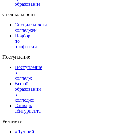
образование
Специальности
Специальности
колледжей
Подбор
по
профессии
Поступление
Поступление
в
колледж
Все об
образовании
в
колледже
Словарь
абитуриента
Рейтинги
«Лучший