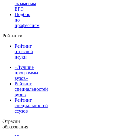
экзаменам
ЕГЭ
Подбор
по
профессиям
Рейтинги
Рейтинг
отраслей
науки
«Лучшие
программы
вузов»
Рейтинг
специальностей
вузов
Рейтинг
специальностей
ссузов
Отрасли
образования