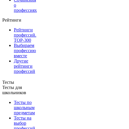
о
профессиях
Рейтинги
Рейтинги
профессий.
TOP-300
Выбираем
профессию
вместе
Другие
рейтинги
профессий
Тесты
Тесты для
школьников
Тесты по
школьным
предметам
Тесты на
выбор
профессий