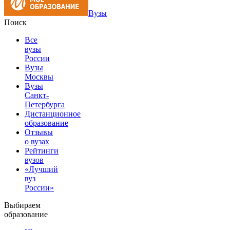
Вузы
Поиск
Все
вузы
России
Вузы
Москвы
Вузы
Санкт-
Петербурга
Дистанционное
образование
Отзывы
о вузах
Рейтинги
вузов
«Лучший
вуз
России»
Выбираем
образование