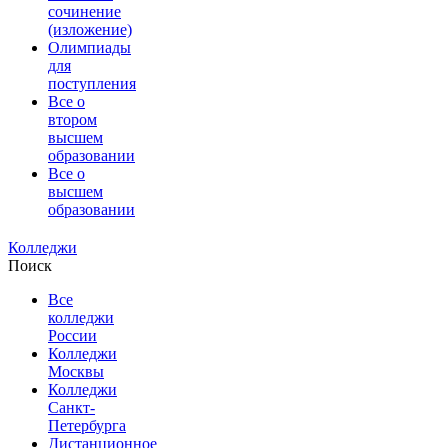
сочинение
(изложение)
Олимпиады
для
поступления
Все о
втором
высшем
образовании
Все о
высшем
образовании
Колледжи
Поиск
Все
колледжи
России
Колледжи
Москвы
Колледжи
Санкт-
Петербурга
Дистанционное