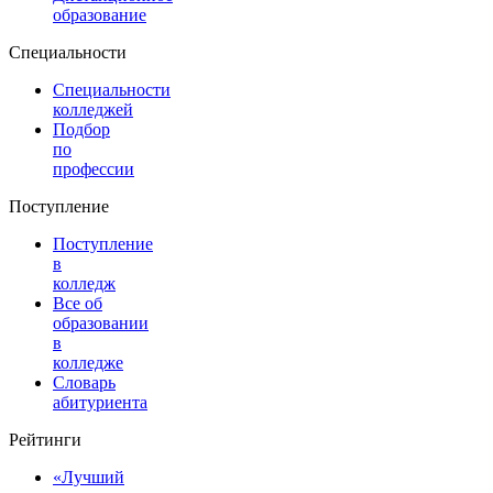
образование
Специальности
Специальности
колледжей
Подбор
по
профессии
Поступление
Поступление
в
колледж
Все об
образовании
в
колледже
Словарь
абитуриента
Рейтинги
«Лучший