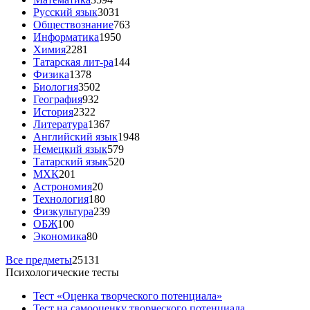
Русский язык
3031
Обществознание
763
Информатика
1950
Химия
2281
Татарская лит-ра
144
Физика
1378
Биология
3502
География
932
История
2322
Литература
1367
Английский язык
1948
Немецкий язык
579
Татарский язык
520
МХК
201
Астрономия
20
Технология
180
Физкультура
239
ОБЖ
100
Экономика
80
Все предметы
25131
Психологические тесты
Тест «Оценка творческого потенциала»
Тест на самооценку творческого потенциала