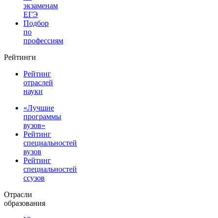
экзаменам
ЕГЭ
Подбор
по
профессиям
Рейтинги
Рейтинг
отраслей
науки
«Лучшие
программы
вузов»
Рейтинг
специальностей
вузов
Рейтинг
специальностей
ссузов
Отрасли
образования