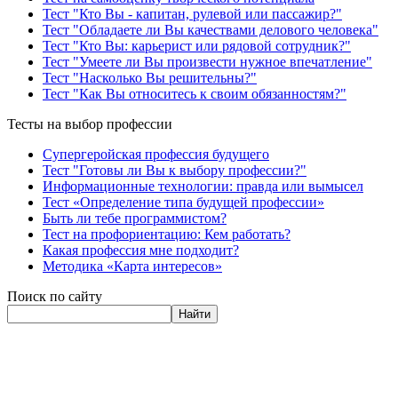
Тест "Кто Вы - капитан, рулевой или пассажир?"
Тест "Обладаете ли Вы качествами делового человека"
Тест "Кто Вы: карьерист или рядовой сотрудник?"
Тест "Умеете ли Вы произвести нужное впечатление"
Тест "Насколько Вы решительны?"
Тест "Как Вы относитесь к своим обязанностям?"
Тесты на выбор профессии
Супергеройская профессия будущего
Тест "Готовы ли Вы к выбору профессии?"
Информационные технологии: правда или вымысел
Тест «Определение типа будущей профессии»
Быть ли тебе программистом?
Тест на профориентацию: Кем работать?
Какая профессия мне подходит?
Методика «Карта интересов»
Поиск по сайту
Найти