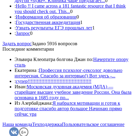
другой «хуже». Клиника чаще предлагает...
0
:
Hello !! I came across a 181 fantastic resource that I think
you should check out. This...
0
:
Информация об образовании
0
:
Государственная аккредитация
1
:
Узнать результаты ЕГЭ прошлых лет
1
:
Запрос
0
Задать вопрос
Задано 5916 вопросов
Последние комментарии
Эльвира Клеопатра болгова Джан по:
Начертите опору
сталь
Екатерина :
Профессия психолог-сексолог довольно
интересная. Спасибо за интервью!) Вот здесь -...
:
супер!!!!!!!!!!!!!!!!!!!!!!!!!!!!!!!!!!!!!!!!!!
Иван:
Московская духовная академия (МДА) —
старейшее высшее учебное заведение России. Она была
основана в 1685 году по...
Из Азербайджана:
Я набрался мотивации и готов к
подготовке спасибо автор большое Начинаю прямо
сейчас ура
Наша команда
Техподдержка
Пользовательское соглашение