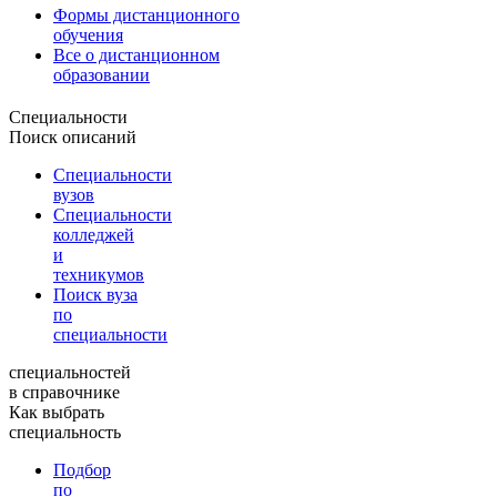
Формы дистанционного
обучения
Все о дистанционном
образовании
Специальности
Поиск описаний
Специальности
вузов
Специальности
колледжей
и
техникумов
Поиск вуза
по
специальности
специальностей
в справочнике
Как выбрать
специальность
Подбор
по