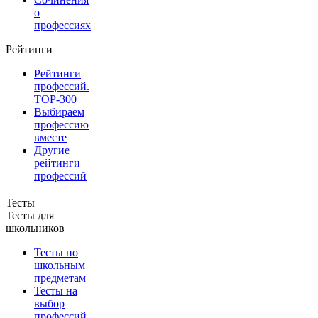
о
профессиях
Рейтинги
Рейтинги
профессий.
TOP-300
Выбираем
профессию
вместе
Другие
рейтинги
профессий
Тесты
Тесты для
школьников
Тесты по
школьным
предметам
Тесты на
выбор
профессий