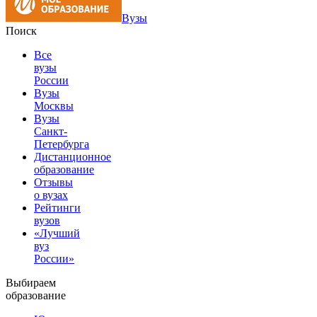
Вузы
Поиск
Все
вузы
России
Вузы
Москвы
Вузы
Санкт-
Петербурга
Дистанционное
образование
Отзывы
о вузах
Рейтинги
вузов
«Лучший
вуз
России»
Выбираем
образование