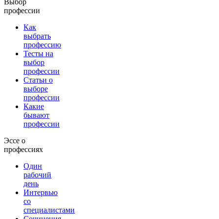
Выбор
профессии
Как
выбрать
профессию
Тесты на
выбор
профессии
Статьи о
выборе
профессии
Какие
бывают
профессии
Эссе о
профессиях
Один
рабочий
день
Интервью
со
специалистами
Сочинения