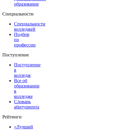
образование
Специальности
Специальности
колледжей
Подбор
по
профессии
Поступление
Поступление
в
колледж
Все об
образовании
в
колледже
Словарь
абитуриента
Рейтинги
«Лучший