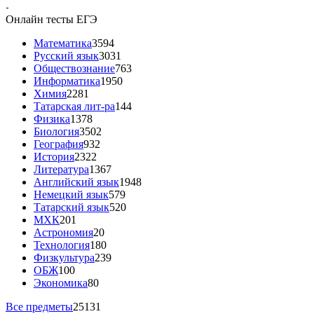
-
Онлайн тесты ЕГЭ
Математика
3594
Русский язык
3031
Обществознание
763
Информатика
1950
Химия
2281
Татарская лит-ра
144
Физика
1378
Биология
3502
География
932
История
2322
Литература
1367
Английский язык
1948
Немецкий язык
579
Татарский язык
520
МХК
201
Астрономия
20
Технология
180
Физкультура
239
ОБЖ
100
Экономика
80
Все предметы
25131