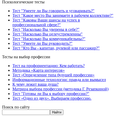
Психологические тесты
Тест "Умеете ли Вы говорить и уговаривать?"
Тест "Какое место Вы занимаете в рабочем коллективе?"
Тест "Каковы Ваши шансы на успех в
профессиональной сфере?"
Тест "Насколько Вы уверены в себе?"
Тест "Насколько Вы целеустремленны"
Тест "Насколько Вы коммуникабельны?"
Тест "Умеете ли Вы руководить?"
Тест "Кто Вы - капитан, рулевой или пассажир?"
Тесты на выбор профессии
Тест на профориентацию: Кем работать?
Методика «Карта интересов»
Тест «Определение типа будущей профессии»
Информационные технологии: правда или вымысел
К чему лежит ваша душа?
Матрица выбора профессии (методика Г. Резапкиной)
Тест "Готовы ли Вы к выбору профессии?"
Тест «Одно из двух». Выбираем профессию.
Поиск по сайту
Найти