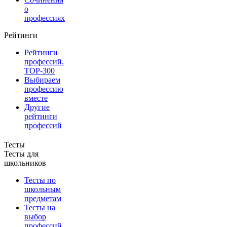
о
профессиях
Рейтинги
Рейтинги
профессий.
TOP-300
Выбираем
профессию
вместе
Другие
рейтинги
профессий
Тесты
Тесты для
школьников
Тесты по
школьным
предметам
Тесты на
выбор
профессий