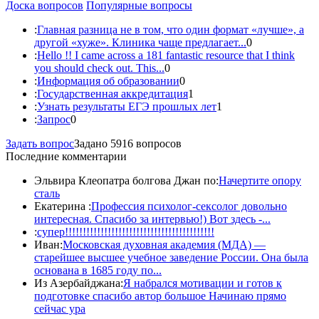
Доска вопросов
Популярные вопросы
:
Главная разница не в том, что один формат «лучше», а
другой «хуже». Клиника чаще предлагает...
0
:
Hello !! I came across a 181 fantastic resource that I think
you should check out. This...
0
:
Информация об образовании
0
:
Государственная аккредитация
1
:
Узнать результаты ЕГЭ прошлых лет
1
:
Запрос
0
Задать вопрос
Задано 5916 вопросов
Последние комментарии
Эльвира Клеопатра болгова Джан по:
Начертите опору
сталь
Екатерина :
Профессия психолог-сексолог довольно
интересная. Спасибо за интервью!) Вот здесь -...
:
супер!!!!!!!!!!!!!!!!!!!!!!!!!!!!!!!!!!!!!!!!!!
Иван:
Московская духовная академия (МДА) —
старейшее высшее учебное заведение России. Она была
основана в 1685 году по...
Из Азербайджана:
Я набрался мотивации и готов к
подготовке спасибо автор большое Начинаю прямо
сейчас ура