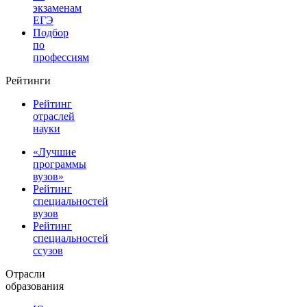
экзаменам
ЕГЭ
Подбор
по
профессиям
Рейтинги
Рейтинг
отраслей
науки
«Лучшие
программы
вузов»
Рейтинг
специальностей
вузов
Рейтинг
специальностей
ссузов
Отрасли
образования