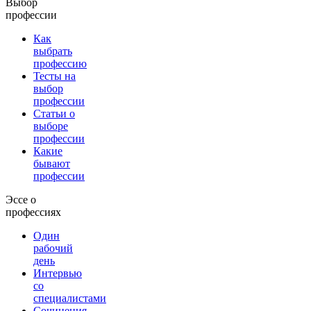
Выбор
профессии
Как
выбрать
профессию
Тесты на
выбор
профессии
Статьи о
выборе
профессии
Какие
бывают
профессии
Эссе о
профессиях
Один
рабочий
день
Интервью
со
специалистами
Сочинения