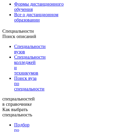
Формы дистанционного
обучения
Все о дистанционном
образовании
Специальности
Поиск описаний
Специальности
вузов
Специальности
колледжей
и
техникумов
Поиск вуза
по
специальности
специальностей
в справочнике
Как выбрать
специальность
Подбор
по