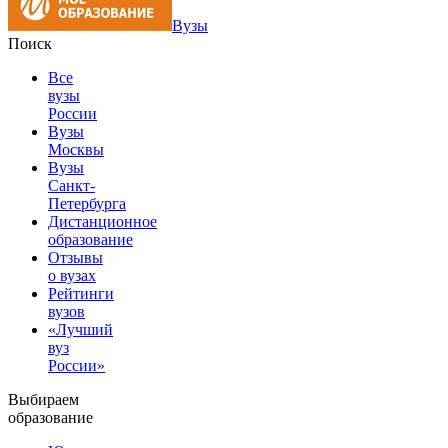
Вузы
Поиск
Все
вузы
России
Вузы
Москвы
Вузы
Санкт-
Петербурга
Дистанционное
образование
Отзывы
о вузах
Рейтинги
вузов
«Лучший
вуз
России»
Выбираем
образование