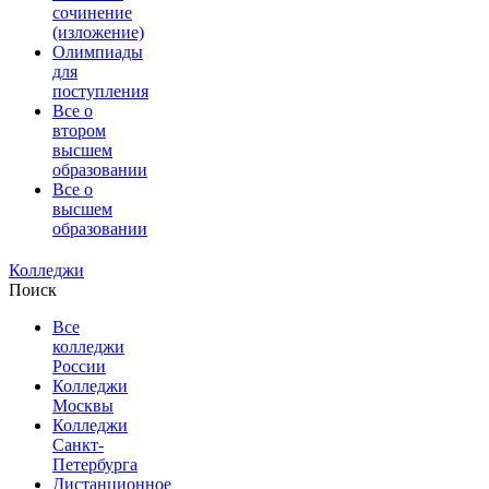
сочинение
(изложение)
Олимпиады
для
поступления
Все о
втором
высшем
образовании
Все о
высшем
образовании
Колледжи
Поиск
Все
колледжи
России
Колледжи
Москвы
Колледжи
Санкт-
Петербурга
Дистанционное