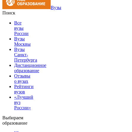
Вузы
Поиск
Все
вузы
России
Вузы
Москвы
Вузы
Санкт-
Петербурга
Дистанционное
образование
Отзывы
о вузах
Рейтинги
вузов
«Лучший
вуз
России»
Выбираем
образование