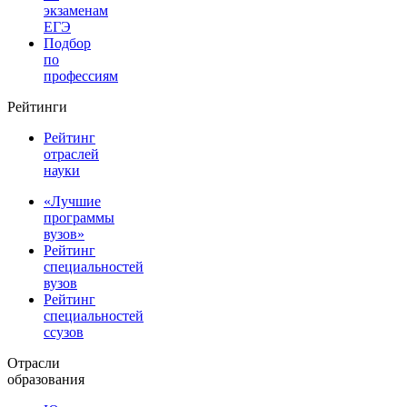
экзаменам
ЕГЭ
Подбор
по
профессиям
Рейтинги
Рейтинг
отраслей
науки
«Лучшие
программы
вузов»
Рейтинг
специальностей
вузов
Рейтинг
специальностей
ссузов
Отрасли
образования