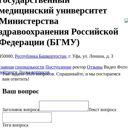
медицинский университет
Министерства
здравоохранения Российской
Федерации
(БГМУ)
450000,
Республика Башкортостан
, г. Уфа, ул. Ленина, д. 3
главная
специальности
Поступление
ректор
Отзывы
Видео
Фото
рейтинги
Доска вопросов
Уже задано 5916 вопросов. Спрашивайте, и мы постараемся
вам ответить!
Ваш вопрос
Заголовок вопроса
Текст вопроса
Теги вопроса