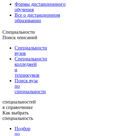
Формы дистанционного
обучения
Все о дистанционном
образовании
Специальности
Поиск описаний
Специальности
вузов
Специальности
колледжей
и
техникумов
Поиск вуза
по
специальности
специальностей
в справочнике
Как выбрать
специальность
Подбор
по