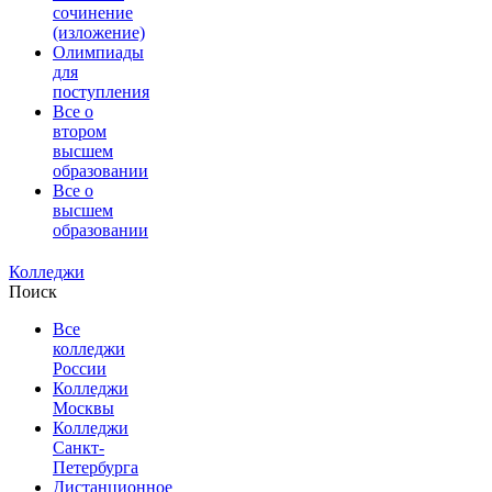
сочинение
(изложение)
Олимпиады
для
поступления
Все о
втором
высшем
образовании
Все о
высшем
образовании
Колледжи
Поиск
Все
колледжи
России
Колледжи
Москвы
Колледжи
Санкт-
Петербурга
Дистанционное