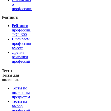
о
профессиях
Рейтинги
Рейтинги
профессий.
TOP-300
Выбираем
профессию
вместе
Другие
рейтинги
профессий
Тесты
Тесты для
школьников
Тесты по
школьным
предметам
Тесты на
выбор
профессий