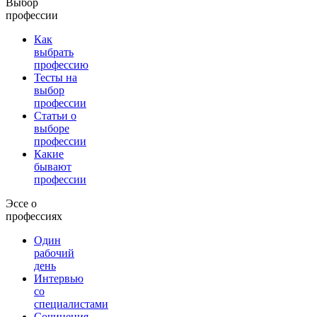
Выбор
профессии
Как
выбрать
профессию
Тесты на
выбор
профессии
Статьи о
выборе
профессии
Какие
бывают
профессии
Эссе о
профессиях
Один
рабочий
день
Интервью
со
специалистами
Сочинения