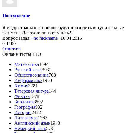
Поступление
Я из др страны как вообще будут проходить вступительные
экзамены?!сложно ли поступить?!
Вопрос задал
--no nickname--
10.04.2015
0
10967
Ответить
Онлайн тесты ЕГЭ
Математика
3594
Русский язык
3031
Обществознание
763
Информатика
1950
Химия
2281
Татарская лит-ра
144
Физика
1378
Биология
3502
География
932
История
2322
Литература
1367
Английский язык
1948
Немецкий язык
579