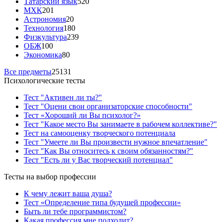
Татарский язык
520
МХК
201
Астрономия
20
Технология
180
Физкультура
239
ОБЖ
100
Экономика
80
Все предметы
25131
Психологические тесты
Тест "Активен ли ты?"
Тест "Оцени свои организаторские способности"
Тест «Хороший ли Вы психолог?»
Тест "Какое место Вы занимаете в рабочем коллективе?"
Тест на самооценку творческого потенциала
Тест "Умеете ли Вы произвести нужное впечатление"
Тест "Как Вы относитесь к своим обязанностям?"
Тест "Есть ли у Вас творческий потенциал"
Тесты на выбор профессии
К чему лежит ваша душа?
Тест «Определение типа будущей профессии»
Быть ли тебе программистом?
Какая профессия мне подходит?