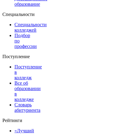
образование
Специальности
Специальности
колледжей
Подбор
по
профессии
Поступление
Поступление
в
колледж
Все об
образовании
в
колледже
Словарь
абитуриента
Рейтинги
«Лучший