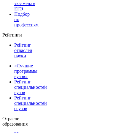
экзаменам
ЕГЭ
Подбор
по
профессиям
Рейтинги
Рейтинг
отраслей
науки
«Лучшие
программы
вузов»
Рейтинг
специальностей
вузов
Рейтинг
специальностей
ссузов
Отрасли
образования