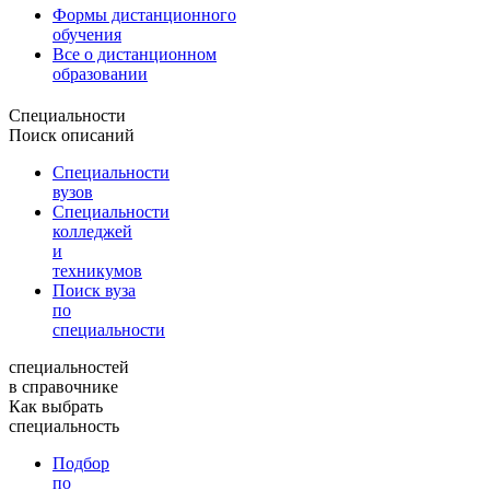
Формы дистанционного
обучения
Все о дистанционном
образовании
Специальности
Поиск описаний
Специальности
вузов
Специальности
колледжей
и
техникумов
Поиск вуза
по
специальности
специальностей
в справочнике
Как выбрать
специальность
Подбор
по