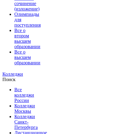
сочинение
(изложение)
Олимпиады
для
поступления
Все о
втором
высшем
образовании
Все о
высшем
образовании
Колледжи
Поиск
Все
колледжи
России
Колледжи
Москвы
Колледжи
Санкт-
Петербурга
Дистанционное