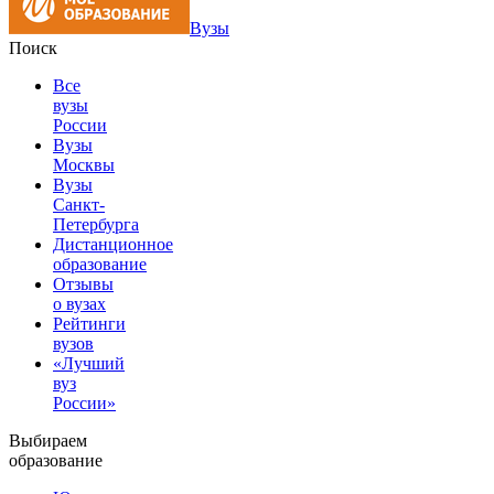
Вузы
Поиск
Все
вузы
России
Вузы
Москвы
Вузы
Санкт-
Петербурга
Дистанционное
образование
Отзывы
о вузах
Рейтинги
вузов
«Лучший
вуз
России»
Выбираем
образование