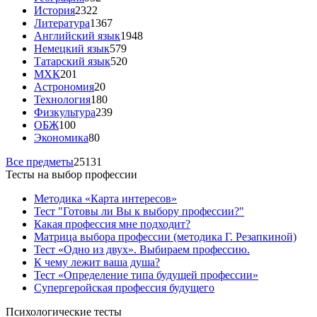
История
2322
Литература
1367
Английский язык
1948
Немецкий язык
579
Татарский язык
520
МХК
201
Астрономия
20
Технология
180
Физкультура
239
ОБЖ
100
Экономика
80
Все предметы
25131
Тесты на выбор профессии
Методика «Карта интересов»
Тест "Готовы ли Вы к выбору профессии?"
Какая профессия мне подходит?
Матрица выбора профессии (методика Г. Резапкиной)
Тест «Одно из двух». Выбираем профессию.
К чему лежит ваша душа?
Тест «Определение типа будущей профессии»
Супергеройская профессия будущего
Психологические тесты