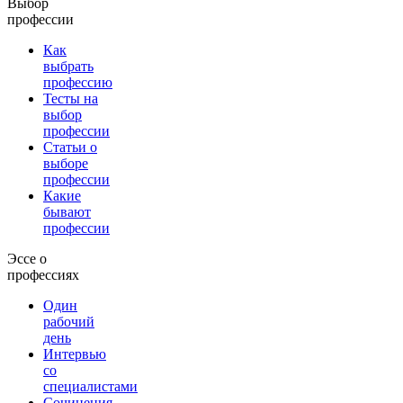
Выбор
профессии
Как
выбрать
профессию
Тесты на
выбор
профессии
Статьи о
выборе
профессии
Какие
бывают
профессии
Эссе о
профессиях
Один
рабочий
день
Интервью
со
специалистами
Сочинения