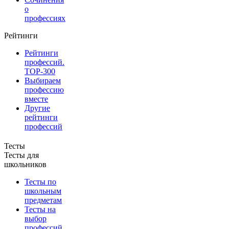
о
профессиях
Рейтинги
Рейтинги
профессий.
TOP-300
Выбираем
профессию
вместе
Другие
рейтинги
профессий
Тесты
Тесты для
школьников
Тесты по
школьным
предметам
Тесты на
выбор
профессий