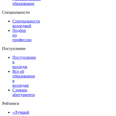
образование
Специальности
Специальности
колледжей
Подбор
по
профессии
Поступление
Поступление
в
колледж
Все об
образовании
в
колледже
Словарь
абитуриента
Рейтинги
«Лучший