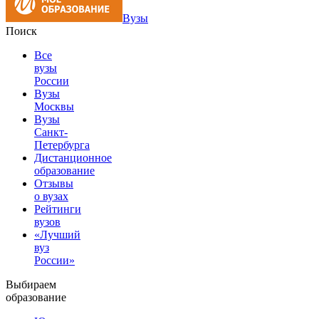
Вузы
Поиск
Все
вузы
России
Вузы
Москвы
Вузы
Санкт-
Петербурга
Дистанционное
образование
Отзывы
о вузах
Рейтинги
вузов
«Лучший
вуз
России»
Выбираем
образование