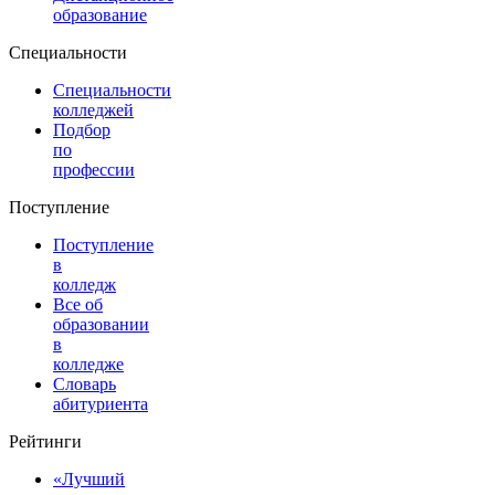
образование
Специальности
Специальности
колледжей
Подбор
по
профессии
Поступление
Поступление
в
колледж
Все об
образовании
в
колледже
Словарь
абитуриента
Рейтинги
«Лучший