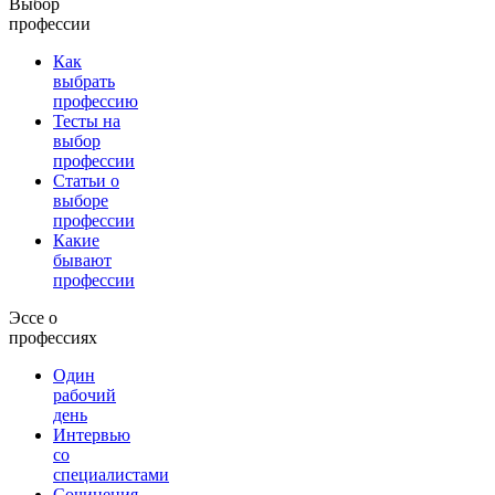
Выбор
профессии
Как
выбрать
профессию
Тесты на
выбор
профессии
Статьи о
выборе
профессии
Какие
бывают
профессии
Эссе о
профессиях
Один
рабочий
день
Интервью
со
специалистами
Сочинения