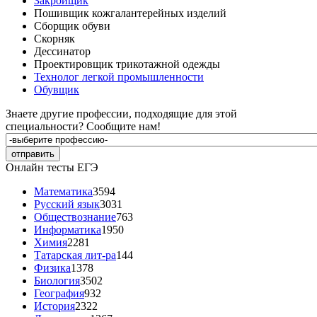
Закройщик
Пошивщик кожгалантерейных изделий
Сборщик обуви
Скорняк
Дессинатор
Проектировщик трикотажной одежды
Технолог легкой промышленности
Обувщик
Знаете другие профессии, подходящие для этой
специальности?
Сообщите нам!
Онлайн тесты ЕГЭ
Математика
3594
Русский язык
3031
Обществознание
763
Информатика
1950
Химия
2281
Татарская лит-ра
144
Физика
1378
Биология
3502
География
932
История
2322