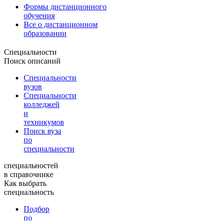
Формы дистанционного
обучения
Все о дистанционном
образовании
Специальности
Поиск описаний
Специальности
вузов
Специальности
колледжей
и
техникумов
Поиск вуза
по
специальности
специальностей
в справочнике
Как выбрать
специальность
Подбор
по