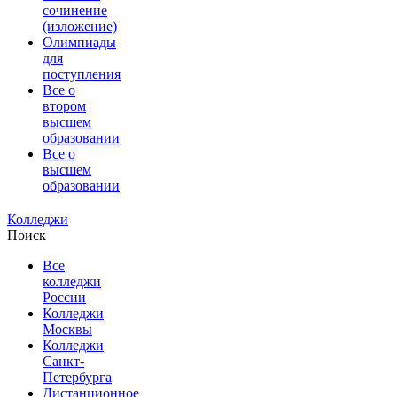
сочинение
(изложение)
Олимпиады
для
поступления
Все о
втором
высшем
образовании
Все о
высшем
образовании
Колледжи
Поиск
Все
колледжи
России
Колледжи
Москвы
Колледжи
Санкт-
Петербурга
Дистанционное