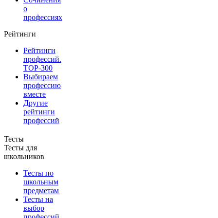
о
профессиях
Рейтинги
Рейтинги
профессий.
TOP-300
Выбираем
профессию
вместе
Другие
рейтинги
профессий
Тесты
Тесты для
школьников
Тесты по
школьным
предметам
Тесты на
выбор
профессий