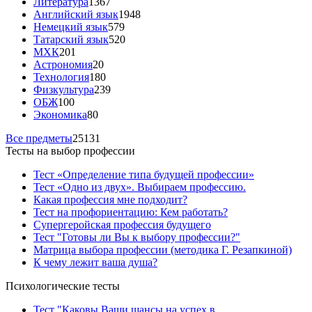
Литература
1367
Английский язык
1948
Немецкий язык
579
Татарский язык
520
МХК
201
Астрономия
20
Технология
180
Физкультура
239
ОБЖ
100
Экономика
80
Все предметы
25131
Тесты на выбор профессии
Тест «Определение типа будущей профессии»
Тест «Одно из двух». Выбираем профессию.
Какая профессия мне подходит?
Тест на профориентацию: Кем работать?
Супергеройская профессия будущего
Тест "Готовы ли Вы к выбору профессии?"
Матрица выбора профессии (методика Г. Резапкиной)
К чему лежит ваша душа?
Психологические тесты
Тест "Каковы Ваши шансы на успех в