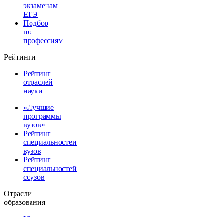
экзаменам
ЕГЭ
Подбор
по
профессиям
Рейтинги
Рейтинг
отраслей
науки
«Лучшие
программы
вузов»
Рейтинг
специальностей
вузов
Рейтинг
специальностей
ссузов
Отрасли
образования