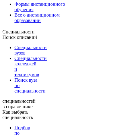
Формы дистанционного
обучения
Все о дистанционном
образовании
Специальности
Поиск описаний
Специальности
вузов
Специальности
колледжей
и
техникумов
Поиск вуза
по
специальности
специальностей
в справочнике
Как выбрать
специальность
Подбор
по