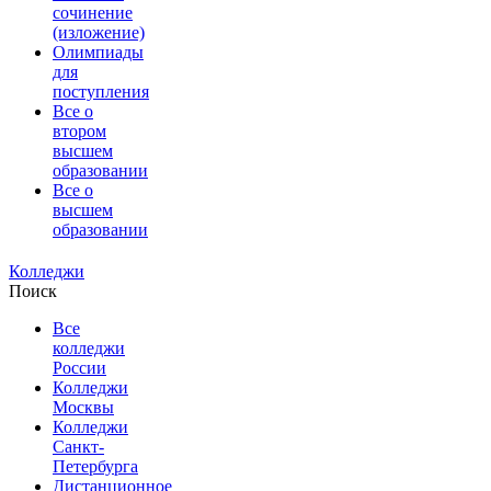
сочинение
(изложение)
Олимпиады
для
поступления
Все о
втором
высшем
образовании
Все о
высшем
образовании
Колледжи
Поиск
Все
колледжи
России
Колледжи
Москвы
Колледжи
Санкт-
Петербурга
Дистанционное