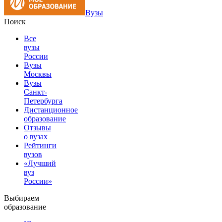
Вузы
Поиск
Все
вузы
России
Вузы
Москвы
Вузы
Санкт-
Петербурга
Дистанционное
образование
Отзывы
о вузах
Рейтинги
вузов
«Лучший
вуз
России»
Выбираем
образование