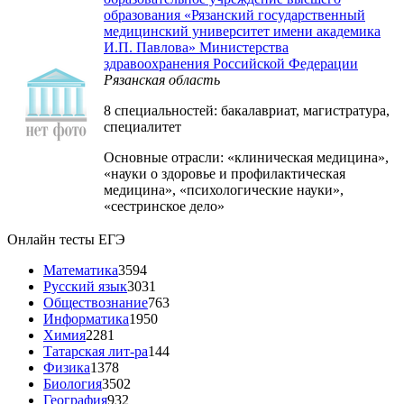
образования «Рязанский государственный
медицинский университет имени академика
И.П. Павлова» Министерства
здравоохранения Российской Федерации
Рязанская область
8 специальностей: бакалавриат, магистратура,
специалитет
Основные отрасли: «клиническая медицина»,
«науки о здоровье и профилактическая
медицина», «психологические науки»,
«сестринское дело»
Онлайн тесты ЕГЭ
Математика
3594
Русский язык
3031
Обществознание
763
Информатика
1950
Химия
2281
Татарская лит-ра
144
Физика
1378
Биология
3502
География
932