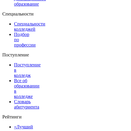
образование
Специальности
Специальности
колледжей
Подбор
по
профессии
Поступление
Поступление
в
колледж
Все об
образовании
в
колледже
Словарь
абитуриента
Рейтинги
«Лучший