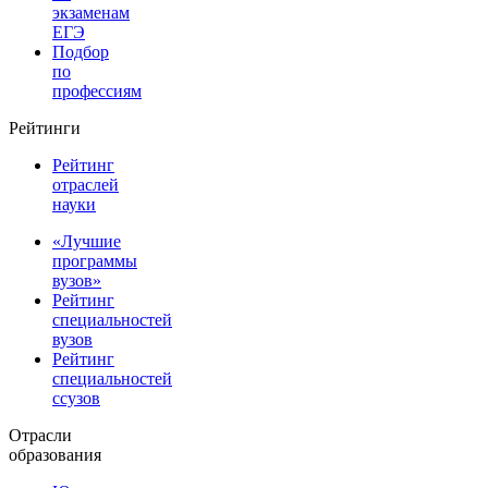
экзаменам
ЕГЭ
Подбор
по
профессиям
Рейтинги
Рейтинг
отраслей
науки
«Лучшие
программы
вузов»
Рейтинг
специальностей
вузов
Рейтинг
специальностей
ссузов
Отрасли
образования