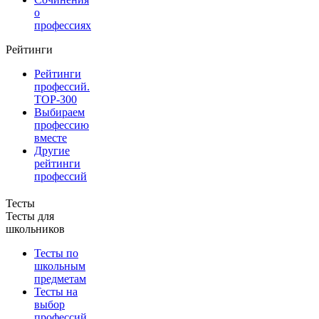
о
профессиях
Рейтинги
Рейтинги
профессий.
TOP-300
Выбираем
профессию
вместе
Другие
рейтинги
профессий
Тесты
Тесты для
школьников
Тесты по
школьным
предметам
Тесты на
выбор
профессий