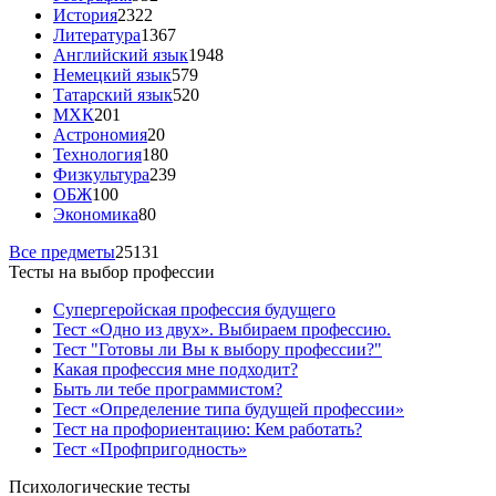
История
2322
Литература
1367
Английский язык
1948
Немецкий язык
579
Татарский язык
520
МХК
201
Астрономия
20
Технология
180
Физкультура
239
ОБЖ
100
Экономика
80
Все предметы
25131
Тесты на выбор профессии
Супергеройская профессия будущего
Тест «Одно из двух». Выбираем профессию.
Тест "Готовы ли Вы к выбору профессии?"
Какая профессия мне подходит?
Быть ли тебе программистом?
Тест «Определение типа будущей профессии»
Тест на профориентацию: Кем работать?
Тест «Профпригодность»
Психологические тесты