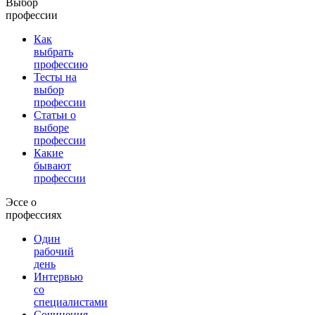
Выбор
профессии
Как
выбрать
профессию
Тесты на
выбор
профессии
Статьи о
выборе
профессии
Какие
бывают
профессии
Эссе о
профессиях
Один
рабочий
день
Интервью
со
специалистами
Сочинения