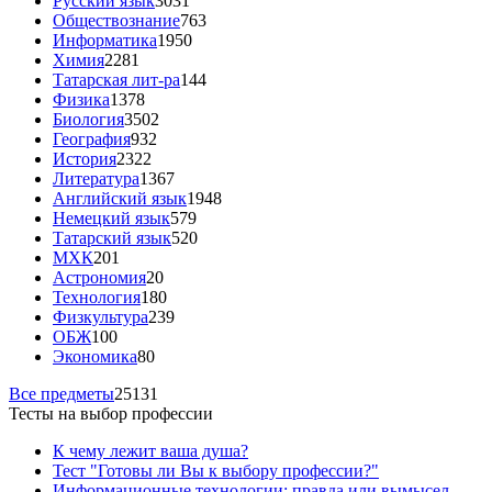
Русский язык
3031
Обществознание
763
Информатика
1950
Химия
2281
Татарская лит-ра
144
Физика
1378
Биология
3502
География
932
История
2322
Литература
1367
Английский язык
1948
Немецкий язык
579
Татарский язык
520
МХК
201
Астрономия
20
Технология
180
Физкультура
239
ОБЖ
100
Экономика
80
Все предметы
25131
Тесты на выбор профессии
К чему лежит ваша душа?
Тест "Готовы ли Вы к выбору профессии?"
Информационные технологии: правда или вымысел