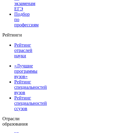
экзаменам
ЕГЭ
Подбор
по
профессиям
Рейтинги
Рейтинг
отраслей
науки
«Лучшие
программы
вузов»
Рейтинг
специальностей
вузов
Рейтинг
специальностей
ссузов
Отрасли
образования