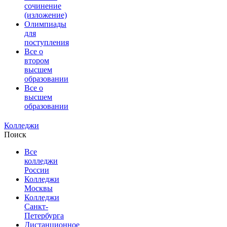
сочинение
(изложение)
Олимпиады
для
поступления
Все о
втором
высшем
образовании
Все о
высшем
образовании
Колледжи
Поиск
Все
колледжи
России
Колледжи
Москвы
Колледжи
Санкт-
Петербурга
Дистанционное