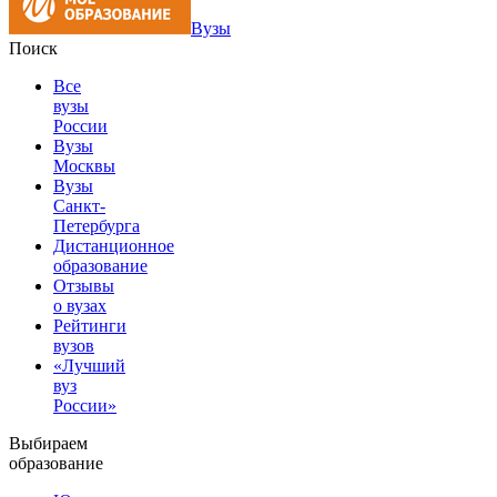
Вузы
Поиск
Все
вузы
России
Вузы
Москвы
Вузы
Санкт-
Петербурга
Дистанционное
образование
Отзывы
о вузах
Рейтинги
вузов
«Лучший
вуз
России»
Выбираем
образование