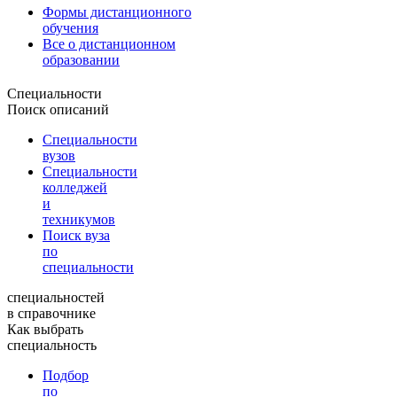
Формы дистанционного
обучения
Все о дистанционном
образовании
Специальности
Поиск описаний
Специальности
вузов
Специальности
колледжей
и
техникумов
Поиск вуза
по
специальности
специальностей
в справочнике
Как выбрать
специальность
Подбор
по