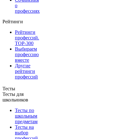
о
профессиях
Рейтинги
Рейтинги
профессий.
TOP-300
Выбираем
профессию
вместе
Другие
рейтинги
профессий
Тесты
Тесты для
школьников
Тесты по
школьным
предметам
Тесты на
выбор
профессий