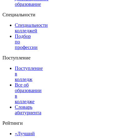
образование
Специальности
Специальности
колледжей
Подбор
по
профессии
Поступление
Поступление
в
колледж
Все об
образовании
в
колледже
Словарь
абитуриента
Рейтинги
«Лучший