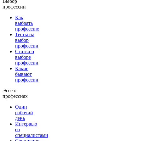
Выбор
профессии
Как
выбрать
профессию
Тесты на
выбор
профессии
Статьи о
выборе
профессии
Какие
бывают
профессии
Эссе о
профессиях
Один
рабочий
день
Интервью
со
специалистами
Сочинения