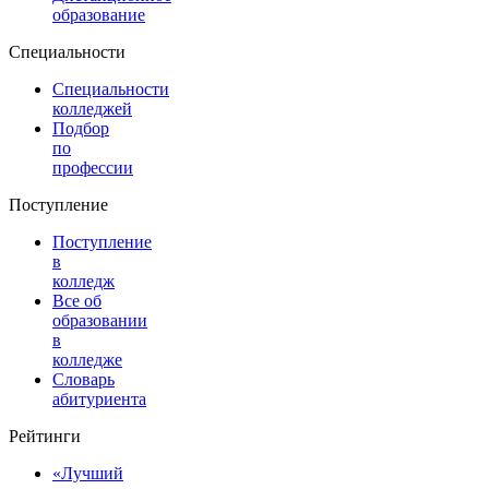
образование
Специальности
Специальности
колледжей
Подбор
по
профессии
Поступление
Поступление
в
колледж
Все об
образовании
в
колледже
Словарь
абитуриента
Рейтинги
«Лучший