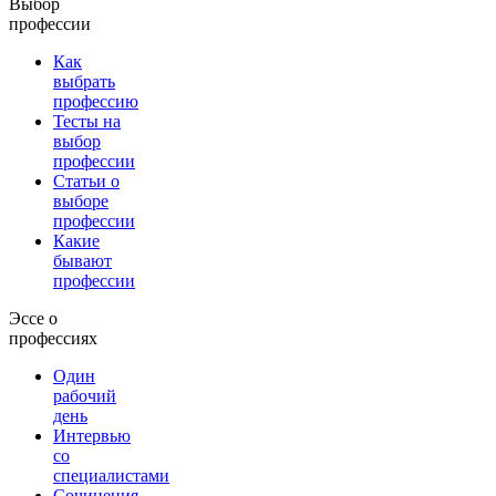
Выбор
профессии
Как
выбрать
профессию
Тесты на
выбор
профессии
Статьи о
выборе
профессии
Какие
бывают
профессии
Эссе о
профессиях
Один
рабочий
день
Интервью
со
специалистами
Сочинения