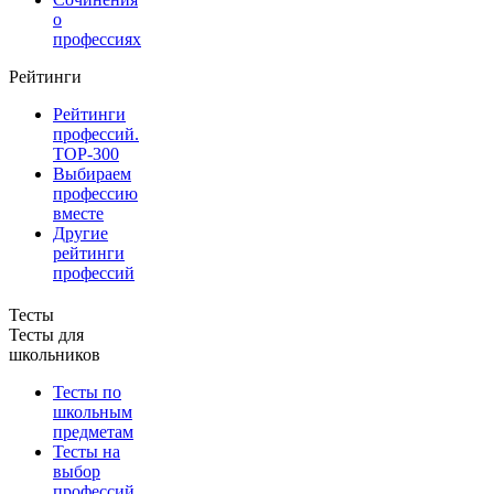
о
профессиях
Рейтинги
Рейтинги
профессий.
TOP-300
Выбираем
профессию
вместе
Другие
рейтинги
профессий
Тесты
Тесты для
школьников
Тесты по
школьным
предметам
Тесты на
выбор
профессий