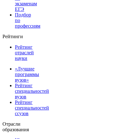
экзаменам
ЕГЭ
Подбор
по
профессиям
Рейтинги
Рейтинг
отраслей
науки
«Лучшие
программы
вузов»
Рейтинг
специальностей
вузов
Рейтинг
специальностей
ссузов
Отрасли
образования