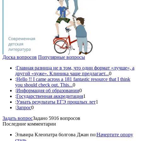
Доска вопросов
Популярные вопросы
:
Главная разница не в том, что один формат «лучше», а
другой «хуже». Клиника чаще предлагает...
0
:
Hello !! I came across a 181 fantastic resource that I think
you should check out. This...
0
:
Информация об образовании
0
:
Государственная аккредитация
1
:
Узнать результаты ЕГЭ прошлых лет
1
:
Запрос
0
Задать вопрос
Задано 5916 вопросов
Последние комментарии
Эльвира Клеопатра болгова Джан по:
Начертите опору
сталь