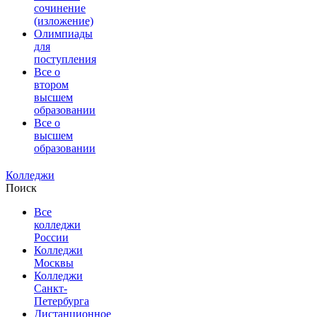
сочинение
(изложение)
Олимпиады
для
поступления
Все о
втором
высшем
образовании
Все о
высшем
образовании
Колледжи
Поиск
Все
колледжи
России
Колледжи
Москвы
Колледжи
Санкт-
Петербурга
Дистанционное