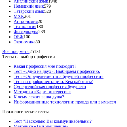
Английский язык
1948
Немецкий язык
579
Татарский язык
520
МХК
201
Астрономия
20
Технология
180
Физкультура
239
ОБЖ
100
Экономика
80
Все предметы
25131
Тесты на выбор профессии
Какая профессия мне подходит?
Тест «Одно из двух». Выбираем профессию.
Тест «Определение типа будущей профессии»
Тест на профориентацию: Кем работать?
Супергеройская профессия будущего
Методика «Карта интересов»
К чему лежит ваша душа?
Информационные технологии: правда или вымысел
Психологические тесты
Тест "Насколько Вы коммуникабельны?"
Методика «Тип мышления»