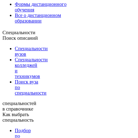
Формы дистанционного
обучения
Все о дистанционном
образовании
Специальности
Поиск описаний
Специальности
вузов
Специальности
колледжей
и
техникумов
Поиск вуза
по
специальности
специальностей
в справочнике
Как выбрать
специальность
Подбор
по