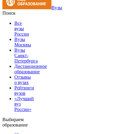
Вузы
Поиск
Все
вузы
России
Вузы
Москвы
Вузы
Санкт-
Петербурга
Дистанционное
образование
Отзывы
о вузах
Рейтинги
вузов
«Лучший
вуз
России»
Выбираем
образование