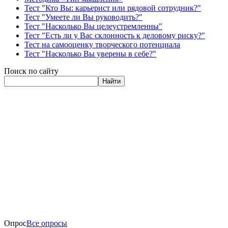
Тест "Кто Вы: карьерист или рядовой сотрудник?"
Тест "Умеете ли Вы руководить?"
Тест "Насколько Вы целеустремленны"
Тест "Есть ли у Вас склонность к деловому риску?"
Тест на самооценку творческого потенциала
Тест "Насколько Вы уверены в себе?"
Поиск по сайту
Найти
Опрос
Все опросы