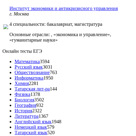
Институт экономики и антикризисного управления
г. Москва
4 специальности: бакалавриат, магистратура
Основные отрасли: , «экономика и управление»,
«гуманитарные науки»
Онлайн тесты ЕГЭ
Математика
3594
Русский язык
3031
Обществознание
763
Информатика
1950
Химия
2281
Татарская лит-ра
144
Физика
1378
Биология
3502
География
932
История
2322
Литература
1367
Английский язык
1948
Немецкий язык
579
Татарский язык
520