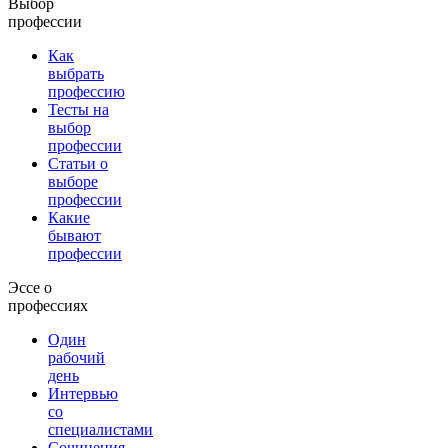
Выбор
профессии
Как
выбрать
профессию
Тесты на
выбор
профессии
Статьи о
выборе
профессии
Какие
бывают
профессии
Эссе о
профессиях
Один
рабочий
день
Интервью
со
специалистами
Сочинения