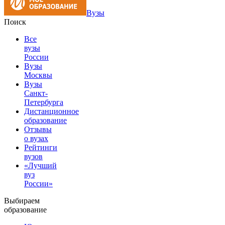
Вузы
Поиск
Все
вузы
России
Вузы
Москвы
Вузы
Санкт-
Петербурга
Дистанционное
образование
Отзывы
о вузах
Рейтинги
вузов
«Лучший
вуз
России»
Выбираем
образование