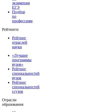
экзаменам
ЕГЭ
Подбор
по
профессиям
Рейтинги
Рейтинг
отраслей
науки
«Лучшие
программы
вузов»
Рейтинг
специальностей
вузов
Рейтинг
специальностей
ссузов
Отрасли
образования