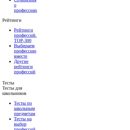
о
профессиях
Рейтинги
Рейтинги
профессий.
TOP-300
Выбираем
профессию
вместе
Другие
рейтинги
профессий
Тесты
Тесты для
школьников
Тесты по
школьным
предметам
Тесты на
выбор
профессий