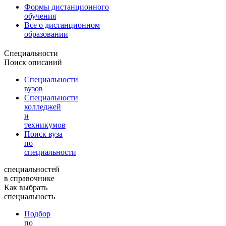
Формы дистанционного
обучения
Все о дистанционном
образовании
Специальности
Поиск описаний
Специальности
вузов
Специальности
колледжей
и
техникумов
Поиск вуза
по
специальности
специальностей
в справочнике
Как выбрать
специальность
Подбор
по