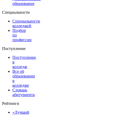
образование
Специальности
Специальности
колледжей
Подбор
по
профессии
Поступление
Поступление
в
колледж
Все об
образовании
в
колледже
Словарь
абитуриента
Рейтинги
«Лучший