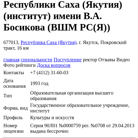
Республики Саха (Якутия)
(институт) имени В.А.
Босикова
(ВШМ РС(Я))
677013,
Республика Саха (Якутия)
, г. Якутск, Покровский
тракт, 16 км
главная
специальности
Поступление
ректор
Отзывы
Видео
Фото
рейтинги
Доска вопросов
Контакты
+7 (4112) 31-60-03
Дата
1993 год
основания
Образовательная организация высшего
Тип
образования
Государственное образовательное учреждение,
Форма, вид
институт
Профиль
Культуры и искусств
Номер
Серия 90Л01 №0000759 рег. №0708 от 29.04.2013
лицензии
выдана бессрочно