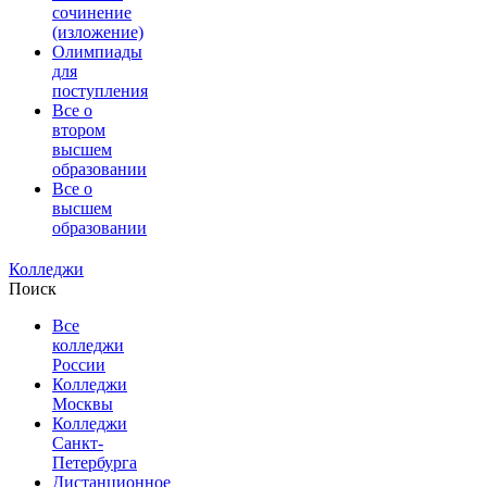
сочинение
(изложение)
Олимпиады
для
поступления
Все о
втором
высшем
образовании
Все о
высшем
образовании
Колледжи
Поиск
Все
колледжи
России
Колледжи
Москвы
Колледжи
Санкт-
Петербурга
Дистанционное