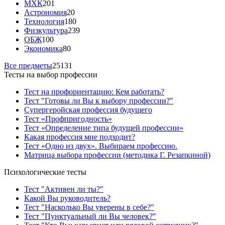
МХК
201
Астрономия
20
Технология
180
Физкультура
239
ОБЖ
100
Экономика
80
Все предметы
25131
Тесты на выбор профессии
Тест на профориентацию: Кем работать?
Тест "Готовы ли Вы к выбору профессии?"
Супергеройская профессия будущего
Тест «Профпригодность»
Тест «Определение типа будущей профессии»
Какая профессия мне подходит?
Тест «Одно из двух». Выбираем профессию.
Матрица выбора профессии (методика Г. Резапкиной)
Психологические тесты
Тест "Активен ли ты?"
Какой Вы руководитель?
Тест "Насколько Вы уверены в себе?"
Тест "Пунктуальный ли Вы человек?"