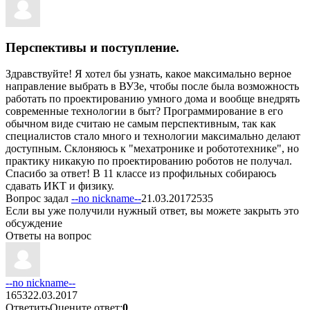
Перспективы и поступление.
Здравствуйте! Я хотел бы узнать, какое максимально верное
направление выбрать в ВУЗе, чтобы после была возможность
работать по проектированию умного дома и вообще внедрять
современные технологии в быт? Программирование в его
обычном виде считаю не самым перспективным, так как
специалистов стало много и технологии максимально делают
доступным. Склоняюсь к "мехатронике и робототехнике", но
практику никакую по проектированию роботов не получал.
Спасибо за ответ! В 11 классе из профильных собираюсь
сдавать ИКТ и физику.
Вопрос задал
--no nickname--
21.03.2017
2535
Если вы уже получили нужный ответ, вы можете
закрыть
это
обсуждение
Ответы на вопрос
--no nickname--
1653
22.03.2017
Ответить
Оцените ответ:
0