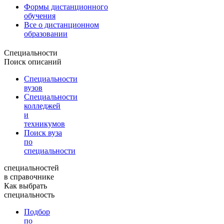
Формы дистанционного
обучения
Все о дистанционном
образовании
Специальности
Поиск описаний
Специальности
вузов
Специальности
колледжей
и
техникумов
Поиск вуза
по
специальности
специальностей
в справочнике
Как выбрать
специальность
Подбор
по