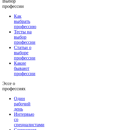
Выбор
профессии
Как
выбрать
профессию
Тесты на
выбор
профессии
Статьи о
выборе
профессии
Какие
бывают
профессии
Эссе о
профессиях
Один
рабочий
день
Интервью
со
специалистами
Сочинения