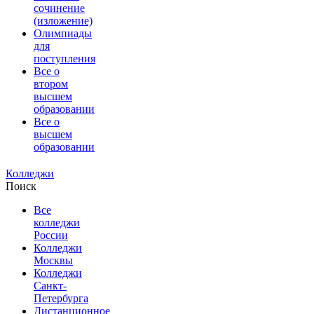
сочинение
(изложение)
Олимпиады
для
поступления
Все о
втором
высшем
образовании
Все о
высшем
образовании
Колледжи
Поиск
Все
колледжи
России
Колледжи
Москвы
Колледжи
Санкт-
Петербурга
Дистанционное