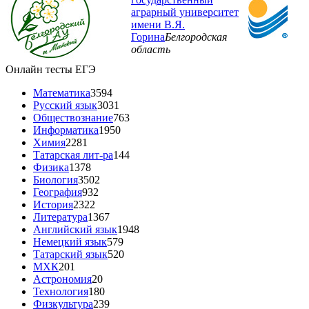
аграрный университет
имени В.Я.
Горина
Белгородская
область
Онлайн тесты ЕГЭ
Математика
3594
Русский язык
3031
Обществознание
763
Информатика
1950
Химия
2281
Татарская лит-ра
144
Физика
1378
Биология
3502
География
932
История
2322
Литература
1367
Английский язык
1948
Немецкий язык
579
Татарский язык
520
МХК
201
Астрономия
20
Технология
180
Физкультура
239