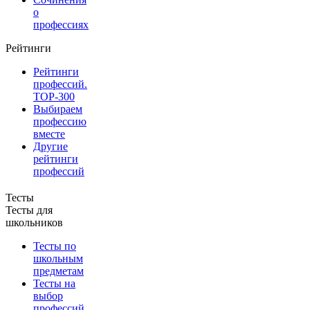
о
профессиях
Рейтинги
Рейтинги
профессий.
TOP-300
Выбираем
профессию
вместе
Другие
рейтинги
профессий
Тесты
Тесты для
школьников
Тесты по
школьным
предметам
Тесты на
выбор
профессий