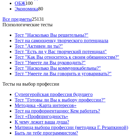
ОБЖ
100
Экономика
80
Все предметы
25131
Психологические тесты
Тест "Насколько Вы решительны?"
Тест на самооценку творческого потенциала
Тест "Активен ли ты?"
Тест "Есть ли у Вас творческий потенциал"
Тест "Как Вы относитесь к своим обязанностям?"
Тест "Умеете ли Вы руководить?"
Тест "Насколько Вы коммуникабельны?"
Тест "Умеете ли Вы говорить и уговаривать?"
Тесты на выбор профессии
Супергеройская профессия будущего
Тест "Готовы ли Вы к выбору профессии?"
Методика «Карта интересов»
Тест на профориентацию: Кем работать?
Тест «Профпригодность»
К чему лежит ваша душа?
Матрица выбора профессии (методика Г. Резапкиной)
Быть ли тебе программистом?