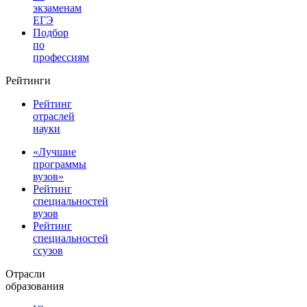
экзаменам
ЕГЭ
Подбор
по
профессиям
Рейтинги
Рейтинг
отраслей
науки
«Лучшие
программы
вузов»
Рейтинг
специальностей
вузов
Рейтинг
специальностей
ссузов
Отрасли
образования