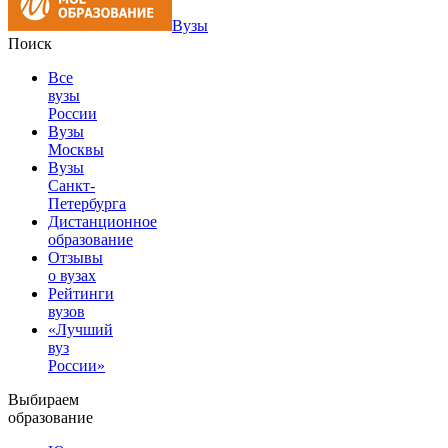
Вузы
Поиск
Все
вузы
России
Вузы
Москвы
Вузы
Санкт-
Петербурга
Дистанционное
образование
Отзывы
о вузах
Рейтинги
вузов
«Лучший
вуз
России»
Выбираем
образование