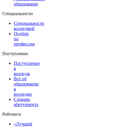
образование
Специальности
Специальности
колледжей
Подбор
по
профессии
Поступление
Поступление
в
колледж
Все об
образовании
в
колледже
Словарь
абитуриента
Рейтинги
«Лучший