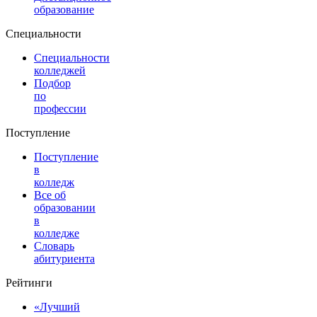
образование
Специальности
Специальности
колледжей
Подбор
по
профессии
Поступление
Поступление
в
колледж
Все об
образовании
в
колледже
Словарь
абитуриента
Рейтинги
«Лучший