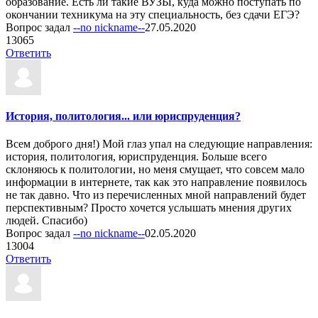
образование. Есть ли такие ВУЗЫ, куда можно поступать по
окончании техникума на эту специальность, без сдачи ЕГЭ?
Вопрос задал
--no nickname--
27.05.2020
1
3065
Ответить
История, политология... или юриспруденция?
Всем доброго дня!) Мой глаз упал на следующие направления:
история, политология, юриспруденция. Больше всего
склоняюсь к политологии, но меня смущает, что совсем мало
информации в интернете, так как это направление появилось
не так давно. Что из перечисленных мной направлений будет
перспективным? Просто хочется услышать мнения других
людей. Спасибо)
Вопрос задал
--no nickname--
02.05.2020
1
3004
Ответить