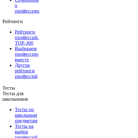
о
профессиях
Рейтинги
Рейтинги
профессий.
TOP-300
Выбираем
профессию
вместе
Другие
рейтинги
профессий
Тесты
Тесты для
школьников
Тесты по
школьным
предметам
Тесты на
выбор
профессий