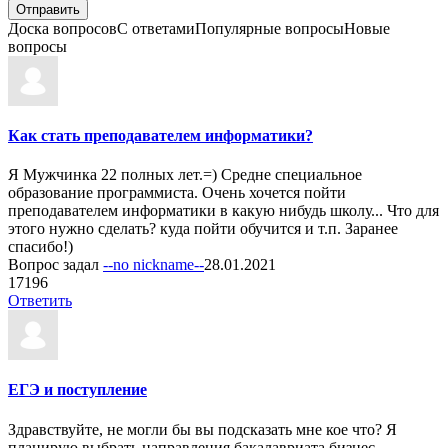
Доска вопросов
С ответами
Популярные вопросы
Новые
вопросы
Как стать преподавателем информатики?
Я Мужчинка 22 полных лет.=) Средне специальное
образование программиста. Очень хочется пойти
преподавателем информатики в какую нибудь школу... Что для
этого нужно сделать? куда пойти обучится и т.п. Заранее
спасибо!)
Вопрос задал
--no nickname--
28.01.2021
1
7196
Ответить
ЕГЭ и поступление
Здравствуйте, не могли бы вы подсказать мне кое что? Я
планирую выбрать направления бакалавриата бизнес-