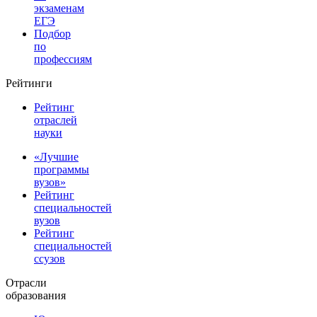
экзаменам
ЕГЭ
Подбор
по
профессиям
Рейтинги
Рейтинг
отраслей
науки
«Лучшие
программы
вузов»
Рейтинг
специальностей
вузов
Рейтинг
специальностей
ссузов
Отрасли
образования