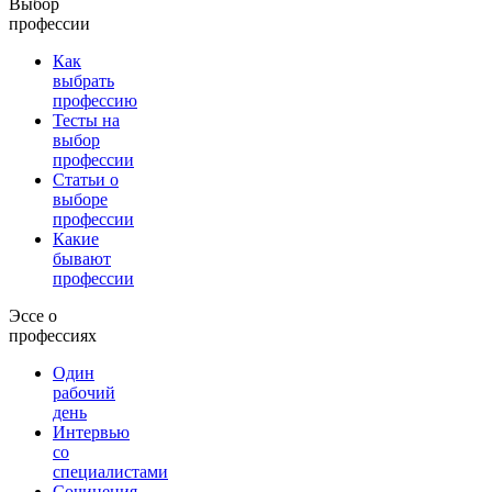
Выбор
профессии
Как
выбрать
профессию
Тесты на
выбор
профессии
Статьи о
выборе
профессии
Какие
бывают
профессии
Эссе о
профессиях
Один
рабочий
день
Интервью
со
специалистами
Сочинения