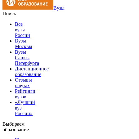
Вузы
Поиск
Все
вузы
России
Вузы
Москвы
Вузы
Санкт-
Петербурга
Дистанционное
образование
Отзывы
о вузах
Рейтинги
вузов
«Лучший
вуз
России»
Выбираем
образование