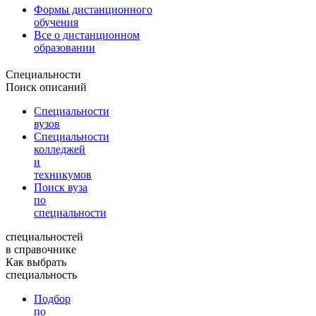
Формы дистанционного
обучения
Все о дистанционном
образовании
Специальности
Поиск описаний
Специальности
вузов
Специальности
колледжей
и
техникумов
Поиск вуза
по
специальности
специальностей
в справочнике
Как выбрать
специальность
Подбор
по