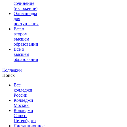
сочинение
(изложение)
Олимпиады
для
поступления
Все о
втором
высшем
образовании
Все о
высшем
образовании
Колледжи
Поиск
Все
колледжи
России
Колледжи
Москвы
Колледжи
Санкт-
Петербурга
Дистанционное