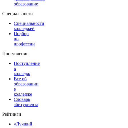
образование
Специальности
Специальности
колледжей
Подбор
по
профессии
Поступление
Поступление
в
колледж
Все об
образовании
в
колледже
Словарь
абитуриента
Рейтинги
«Лучший