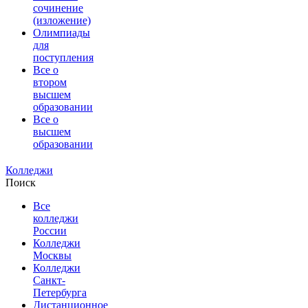
сочинение
(изложение)
Олимпиады
для
поступления
Все о
втором
высшем
образовании
Все о
высшем
образовании
Колледжи
Поиск
Все
колледжи
России
Колледжи
Москвы
Колледжи
Санкт-
Петербурга
Дистанционное