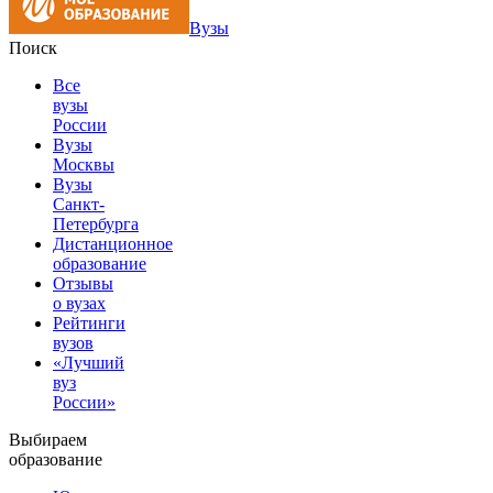
Вузы
Поиск
Все
вузы
России
Вузы
Москвы
Вузы
Санкт-
Петербурга
Дистанционное
образование
Отзывы
о вузах
Рейтинги
вузов
«Лучший
вуз
России»
Выбираем
образование