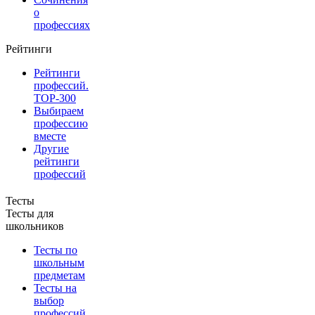
о
профессиях
Рейтинги
Рейтинги
профессий.
TOP-300
Выбираем
профессию
вместе
Другие
рейтинги
профессий
Тесты
Тесты для
школьников
Тесты по
школьным
предметам
Тесты на
выбор
профессий