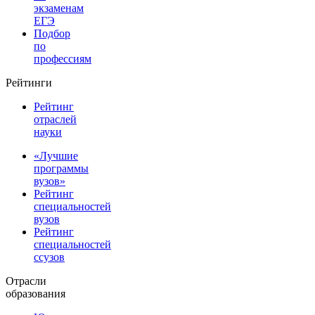
экзаменам
ЕГЭ
Подбор
по
профессиям
Рейтинги
Рейтинг
отраслей
науки
«Лучшие
программы
вузов»
Рейтинг
специальностей
вузов
Рейтинг
специальностей
ссузов
Отрасли
образования