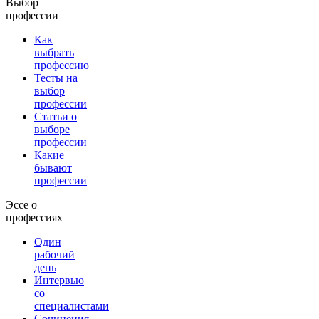
Выбор
профессии
Как
выбрать
профессию
Тесты на
выбор
профессии
Статьи о
выборе
профессии
Какие
бывают
профессии
Эссе о
профессиях
Один
рабочий
день
Интервью
со
специалистами
Сочинения