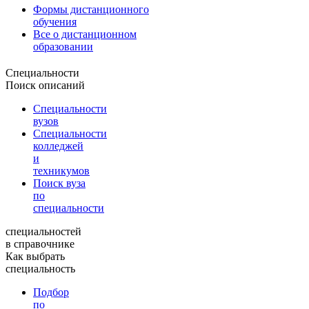
Формы дистанционного
обучения
Все о дистанционном
образовании
Специальности
Поиск описаний
Специальности
вузов
Специальности
колледжей
и
техникумов
Поиск вуза
по
специальности
специальностей
в справочнике
Как выбрать
специальность
Подбор
по